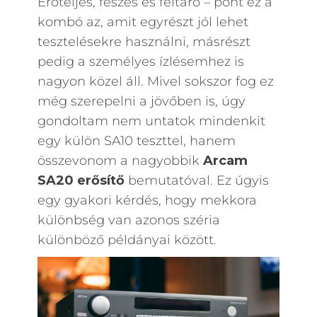
Erőteljes, feszes és feltáró – pont ez a
kombó az, amit egyrészt jól lehet
tesztelésekre használni, másrészt
pedig a személyes ízlésemhez is
nagyon közel áll. Mivel sokszor fog ez
még szerepelni a jövőben is, úgy
gondoltam nem untatok mindenkit
egy külön SA10 teszttel, hanem
összevonom a nagyobbik
Arcam
SA20 erősítő
bemutatóval. Ez úgyis
egy gyakori kérdés, hogy mekkora
különbség van azonos széria
különböző példányai között.