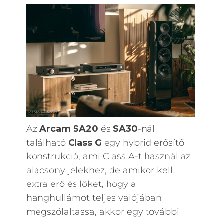
Az
Arcam SA20
és
SA30
-nál
található
Class G
egy hybrid erősítő
konstrukció, ami Class A-t használ az
alacsony jelekhez, de amikor kell
extra erő és löket, hogy a
hanghullámot teljes valójában
megszólaltassa, akkor egy további