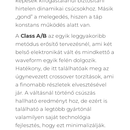
képesek kifogástalanul biztosítani
hirtelen dinamikai csúcsokhoz. Másik
„gond” a melegedés, hiszen a táp
konstans működés alatt van.
A
Class A/B
az egyik leggyakoribb
metódus erősítő tervezésnél, ami két
belső elektronikát vált és mindkettő a
waveform egyik felén dolgozik.
Hatékony, de itt találhatóak meg az
úgynevezett crossover torzítások, ami
a finomabb részletek elvesztésével
jár. A váltásnál történő csúszás
hallható eredményt hoz, de ezért is
található a legtöbb gyártónál
valamilyen saját technológia
fejlesztés, hogy ezt minimalizálják.