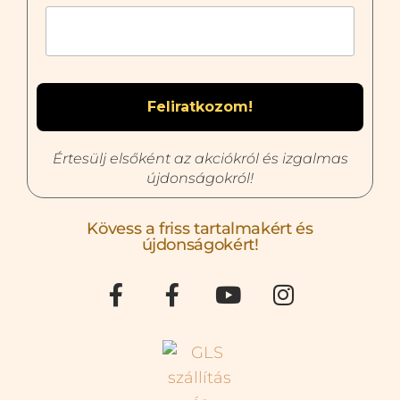
Értesülj elsőként az akciókról és izgalmas
újdonságokról!
Kövess a friss tartalmakért és
újdonságokért!