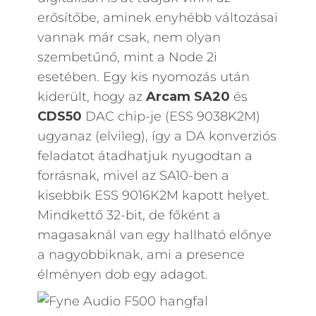
erősítőbe, aminek enyhébb változásai
vannak már csak, nem olyan
szembetűnő, mint a Node 2i
esetében. Egy kis nyomozás után
kiderült, hogy az
Arcam SA20
és
CDS50
DAC chip-je (ESS 9038K2M)
ugyanaz (elvileg), így a DA konverziós
feladatot átadhatjuk nyugodtan a
forrásnak, mivel az SA10-ben a
kisebbik ESS 9016K2M kapott helyet.
Mindkettő 32-bit, de főként a
magasaknál van egy hallható előnye
a nagyobbiknak, ami a presence
élményen dob egy adagot.