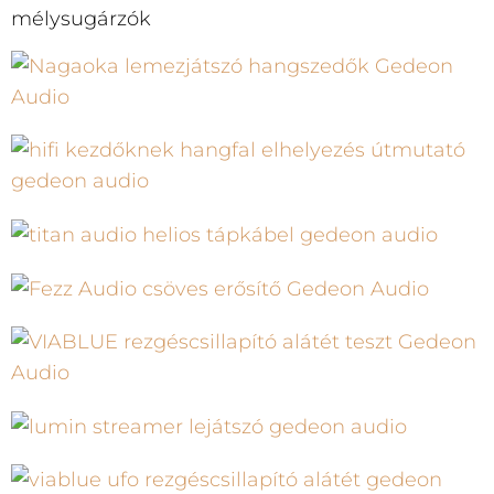
mélysugárzók