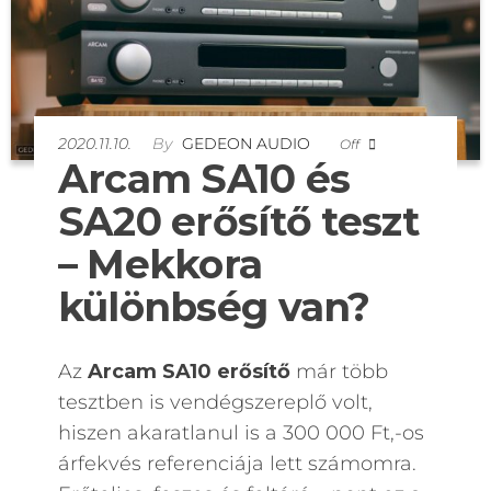
2020.11.10.
By
GEDEON AUDIO
Off
Arcam SA10 és
SA20 erősítő teszt
– Mekkora
különbség van?
Az
Arcam SA10 erősítő
már több
tesztben is vendégszereplő volt,
hiszen akaratlanul is a 300 000 Ft,-os
árfekvés referenciája lett számomra.