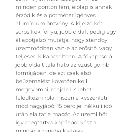
minden ponton fém, előlap is annak
érződik és a potméter igényes
alumínium öntvény. A kijelző két
soros kék fényű, jobb oldalt pedig egy
állapotjelző mutatja, hogy standby
üzemmódban van-e az erősítő, vagy
teljesen kikapcsoltban. A főkapcsoló
jobb oldalt található az ezüst gomb
formájában, de ezt csak első
beüzemelést követően kell
megnyomni, majd el is lehet
feledkezni róla, hiszen a készenléti
mód nagyjából 15 perc jel nélküli idő
után elaltatja magát. Az üzemi hőt
így megtartva kapásból kész a
minőségi zenehallgatásra.