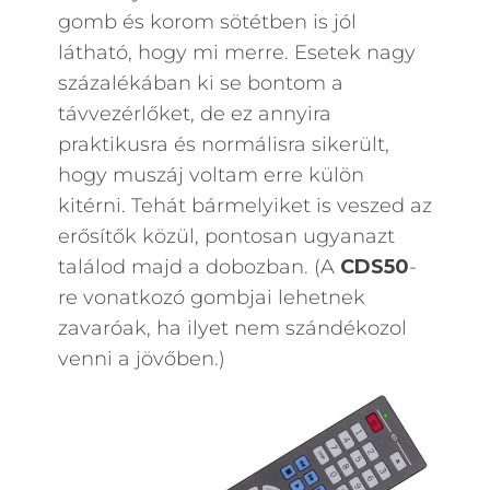
gomb és korom sötétben is jól
látható, hogy mi merre. Esetek nagy
százalékában ki se bontom a
távvezérlőket, de ez annyira
praktikusra és normálisra sikerült,
hogy muszáj voltam erre külön
kitérni. Tehát bármelyiket is veszed az
erősítők közül, pontosan ugyanazt
találod majd a dobozban. (A
CDS50
-
re vonatkozó gombjai lehetnek
zavaróak, ha ilyet nem szándékozol
venni a jövőben.)