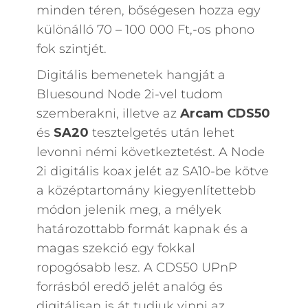
minden téren, bőségesen hozza egy
különálló 70 – 100 000 Ft,-os phono
fok szintjét.
Digitális bemenetek hangját a
Bluesound Node 2i-vel tudom
szemberakni, illetve az
Arcam CDS50
és
SA20
tesztelgetés után lehet
levonni némi következtetést. A Node
2i digitális koax jelét az SA10-be kötve
a középtartomány kiegyenlítettebb
módon jelenik meg, a mélyek
határozottabb formát kapnak és a
magas szekció egy fokkal
ropogósabb lesz. A CDS50 UPnP
forrásból eredő jelét analóg és
digitálisan is át tudjuk vinni az