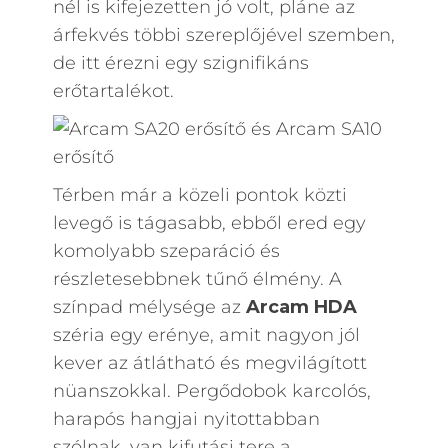
nél is kifejezetten jó volt, pláne az
árfekvés többi szereplőjével szemben,
de itt érezni egy szignifikáns
erőtartalékot.
Térben már a közeli pontok közti
levegő is tágasabb, ebből ered egy
komolyabb szeparáció és
részletesebbnek tűnő élmény. A
színpad mélysége az
Arcam HDA
széria egy erénye, amit nagyon jól
kever az átlátható és megvilágított
nüanszokkal. Pergődobok karcolós,
harapós hangjai nyitottabban
szólnak, van kifutási tere a