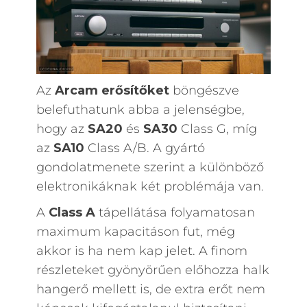
Az
Arcam erősítőket
böngészve
belefuthatunk abba a jelenségbe,
hogy az
SA20
és
SA30
Class G, míg
az
SA10
Class A/B. A gyártó
gondolatmenete szerint a különböző
elektronikáknak két problémája van.
A
Class A
tápellátása folyamatosan
maximum kapacitáson fut, még
akkor is ha nem kap jelet. A finom
részleteket gyönyörűen előhozza halk
hangerő mellett is, de extra erőt nem