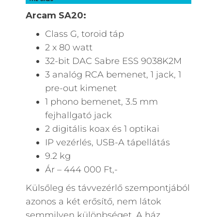
Arcam SA20:
Class G, toroid táp
2 x 80 watt
32-bit DAC Sabre ESS 9038K2M
3 analóg RCA bemenet, 1 jack, 1
pre-out kimenet
1 phono bemenet, 3.5 mm
fejhallgató jack
2 digitális koax és 1 optikai
IP vezérlés, USB-A tápellátás
9.2 kg
Ár – 444 000 Ft,-
Külsőleg és távvezérlő szempontjából
azonos a két erősítő, nem látok
semmilyen különbséget. A ház