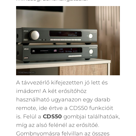
A távvezérlő kifejezetten jó lett és
imádom! A két erősítőhöz
használható ugyanazon egy darab
remote, ide értve a CDS50 funkcióit
is. Felül a
CDS50
gombjai találhatóak,
míg az alsó felénél az erősítőé.
Gombnyomásra felvillan az összes