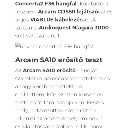
Concerta2 F36 hangfal
akon történt
részben,
Arcam CDS50 lejátszó
val és
teljes
VIABLUE kábelezés
sel. A
tápszűrő
Audioquest Niagara 3000
volt változatlanul.
Arcam SA10 erősítő teszt
Az
Arcam SA10 erősítő
hangját
számtalan párosítással teszteltem és
ahogy korábbi tesztekben
említettem, kifejezetten közvetlen,
tiszta és feltáró hangja van. Feszes
mély, határozottan szeparált tér
jellemzi az összes zenét, aminek a
csodálatossága abban rejlik, hogy