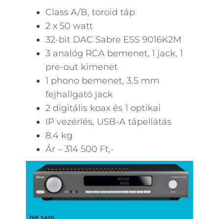
Class A/B, toroid táp
2 x 50 watt
32-bit DAC Sabre ESS 9016K2M
3 analóg RCA bemenet, 1 jack, 1
pre-out kimenet
1 phono bemenet, 3.5 mm
fejhallgató jack
2 digitális koax és 1 optikai
IP vezérlés, USB-A tápellátás
8.4 kg
Ár – 314 500 Ft,-