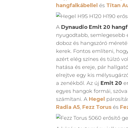
hangfalkábellel
és
Titan A
A
Dynaudio Emit 20 hangf
nyugodtabb, semlegesebb é
doboz és hangszóró méretéb
kerek. Fontos említeni, hog
azért elég színes és túlzó 
hatása és ereje, pár hallgat
elrejtve egy kis mélysugárz
a zenékből. Az új
Emit 20
er
egyes hangok formái, szóval
számítani. A
Hegel
párosítá
Radia A5
,
Fezz Torus
és
Fe