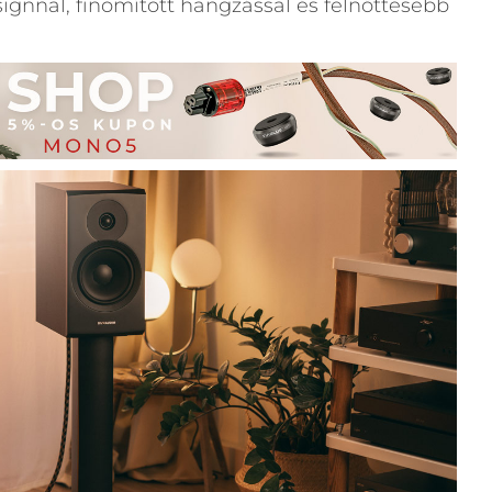
signnal, finomított hangzással és felnőttesebb