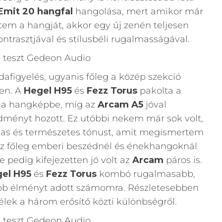
Emit 20 hangfal
hangolása, mert amikor már
em a hangját, akkor egy új zenén teljesen
ntrasztjával és stílusbéli rugalmasságával.
odafigyelés, ugyanis főleg a közép szekció
ben. A
Hegel H95
és
Fezz Torus
pakolta a
ot a hangképbe, míg az
Arcam A5
jóval
ményt hozott. Ez utóbbi nekem már sok volt,
las és természetes tónust, amit megismertem
 ez főleg emberi beszédnél és énekhangoknál
e pedig kifejezetten jó volt az
Arcam
páros is.
el H95
és
Fezz Torus
kombó rugalmasabb,
bb élményt adott számomra. Részletesebben
lek a három erősítő közti különbségről.