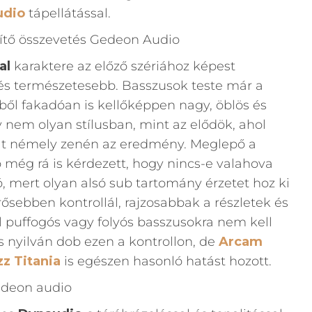
udio
tápellátással.
al
karaktere az előző szériához képest
s természetesebb. Basszusok teste már a
ől fakadóan is kellőképpen nagy, öblös és
y nem olyan stílusban, mint az elődök, ahol
volt némely zenén az eredmény. Meglepő a
ó még rá is kérdezett, hogy nincs-e valahova
ó, mert olyan alsó sub tartomány érzetet hoz ki
ősebben kontrollál, rajzosabbak a részletek és
 puffogós vagy folyós basszusokra nem kell
s nyilván dob ezen a kontrollon, de
Arcam
zz Titania
is egészen hasonló hatást hozott.