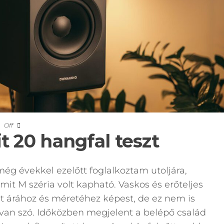
Off
 20 hangfal teszt
ég évekkel ezelőtt foglalkoztam utoljára,
it M széria volt kapható. Vaskos és erőteljes
 árához és méretéhez képest, de ez nem is
 van szó. Időközben megjelent a belépő család