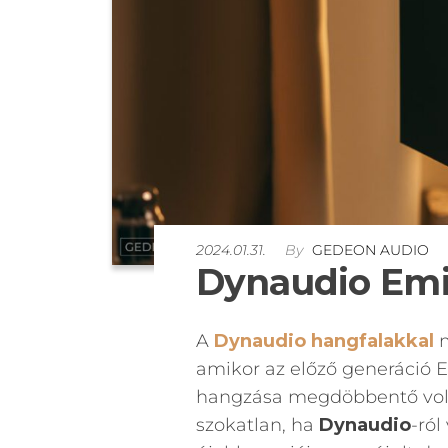
2024.01.31.
By
GEDEON AUDIO
Dynaudio Emit
A
Dynaudio hangfalakkal
m
amikor az előző generáció Em
hangzása megdöbbentő volt
szokatlan, ha
Dynaudio
-ról