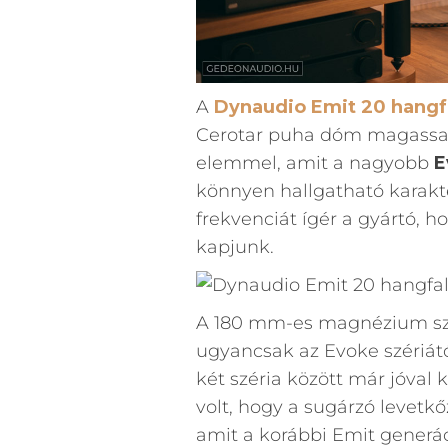
A
Dynaudio Emit 20 hangf
Cerotar puha dóm magassal
elemmel, amit a nagyobb
E
könnyen hallgatható karakter
frekvenciát ígér a gyártó, 
kapjunk.
A 180 mm-es magnézium szi
ugyancsak az Evoke szériától
két széria között már jóval 
volt, hogy a sugárzó levetkő
amit a korábbi Emit generác