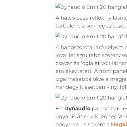
A hátsó bass-reflex nyílásnál
turbulencia semlegesítését.
A hangszórótakaró selyem 
jóval letisztultabb szerencs
csavar és foglalat volt látha
emlékeztetett. A front panel f
izgalmasabbá téve a megjele
mindegyik esetben vinyl fóli
Ha
Dynaudio
párosításról e
ugyanis az egyik legnépszer
nagyon el, elsőként a
Hegel