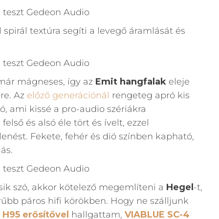
 spirál textúra segíti a levegő áramlását és
már mágneses, így az
Emit hangfalak
eleje
ére. Az
előző generációnál
rengeteg apró kis
tó, ami kissé a pro-audio szériákra
első és alsó éle tört és ívelt, ezzel
nést. Fekete, fehér és dió színben kapható,
ás.
sik szó, akkor kötelező megemlíteni a
Hegel
-t,
űbb páros hifi körökben. Hogy ne szálljunk
 H95 erősítővel
hallgattam,
VIABLUE SC-4