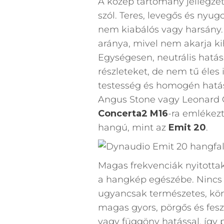
A közép tartomány jellegze
szól. Teres, levegős és nyug
nem kiabálós vagy harsány.
aránya, mivel nem akarja ki
Egységesen, neutrális hatás
részleteket, de nem tű éles
testesség és homogén hatás
Angus Stone vagy Leonard 
Concerta2 M16
-ra emlékezt
hangú, mint az
Emit 20
.
Magas frekvenciák nyitotta
a hangkép egészébe. Nincs 
ugyancsak természetes, kö
magas gyors, pörgős és fes
vagy függöny hatással, így 