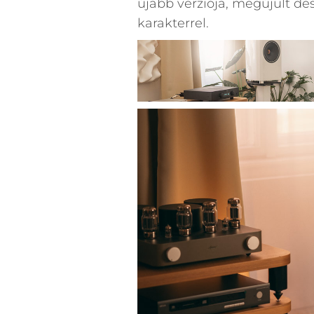
újabb verziója, megújult de
karakterrel.