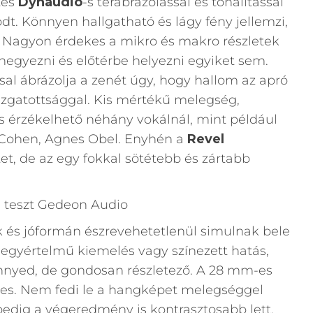
tes
Dynaudio
-s térábrázolással és tonalitással
odt. Könnyen hallgatható és lágy fény jellemzi,
 Nagyon érdekes a mikro és makro részletek
hegyezni és előtérbe helyezni egyiket sem.
sal ábrázolja a zenét úgy, hogy hallom az apró
 izgatottsággal. Kis mértékű melegség,
 érzékelhető néhány vokálnál, mint például
Cohen, Agnes Obel. Enyhén a
Revel
et, de az egy fokkal sötétebb és zártabb
k és jóformán észrevehetetlenül simulnak bele
egyértelmű kiemelés vagy színezett hatás,
nnyed, de gondosan részletező. A 28 mm-es
zes. Nem fedi le a hangképet melegséggel
pedig a végeredmény is kontrasztosabb lett.