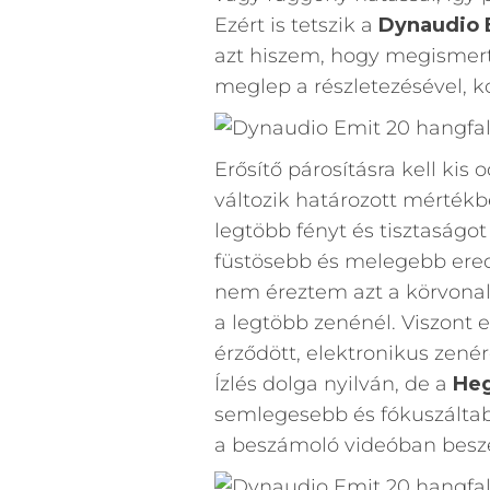
Ezért is tetszik a
Dynaudio 
azt hiszem, hogy megismert
meglep a részletezésével, ko
Erősítő párosításra kell kis 
változik határozott mérték
legtöbb fényt és tisztaság
füstösebb és melegebb ered
nem éreztem azt a körvona
a legtöbb zenénél. Viszont
érződött, elektronikus zenér
Ízlés dolga nyilván, de a
Heg
semlegesebb és fókuszálta
a beszámoló videóban beszé