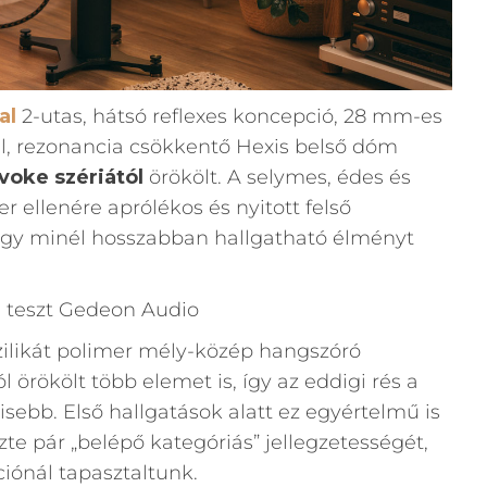
al
2-utas, hátsó reflexes koncepció, 28 mm-es
, rezonancia csökkentő Hexis belső dóm
voke szériától
örökölt. A selymes, édes és
 ellenére aprólékos és nyitott felső
hogy minél hosszabban hallgatható élményt
likát polimer mély-közép hangszóró
 örökölt több elemet is, így az eddigi rés a
kisebb. Első hallgatások alatt ez egyértelmű is
zte pár „belépő kategóriás” jellegzetességét,
iónál tapasztaltunk.