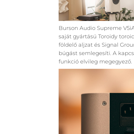
Burson Audio Supreme V5iA
saját gyártású Toroidy toro
földelő aljzat és Signal Gro
búgást semlegesíti. A kapcs
funkció elvileg megegyező.