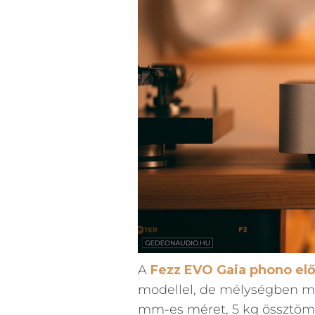
A
Fezz EVO Gaia phono elő
modellel, de mélységben már
mm-es méret, 5 kg össztömeg