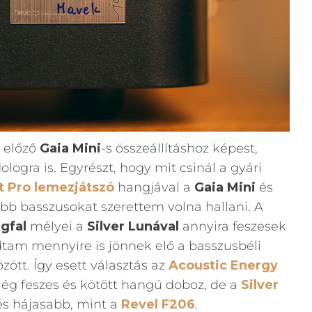
z előző
Gaia Mini
-s összeállításhoz képest,
logra is. Egyrészt, hogy mit csinál a gyári
t Pro lemezjátszó
hangjával a
Gaia Mini
és
ebb basszusokat szerettem volna hallani. A
gfal
mélyei a
Silver Lunával
annyira feszesek
dtam mennyire is jönnek elő a basszusbéli
ött. Így esett választás az
Acoustic Energy
lég feszes és kötött hangú doboz, de a
Silver
s hájasabb, mint a
Revel F206
.