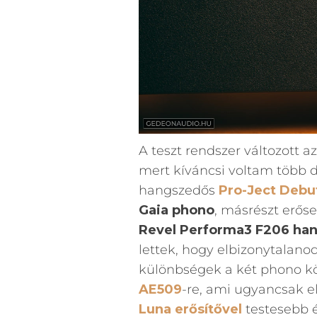
A teszt rendszer változott a
mert kíváncsi voltam több do
hangszedős
Pro-Ject Debu
Gaia phono
, másrészt erős
Revel Performa3 F206 han
lettek, hogy elbizonytalano
különbségek a két phono köz
AE509
-re, ami ugyancsak e
Luna erősítővel
testesebb é