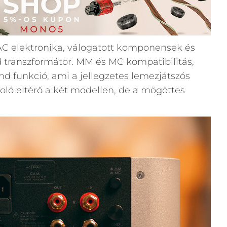
C elektronika, válogatott komponensek és
id transzformátor. MM és MC kompatibilitás,
und funkció, ami a jellegzetes lemezjátszós
oló eltérő a két modellen, de a mögöttes