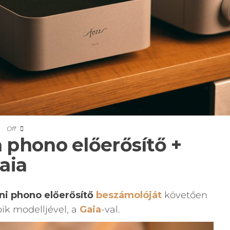
Off
 phono előerősítő +
aia
ni phono előerősítő
beszámolóját
követően
ik modelljével, a
Gaia
-val.