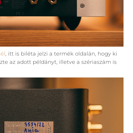
él
, itt is biléta jelzi a termék oldalán, hogy ki
zte az adott példányt, illetve a szériaszám is