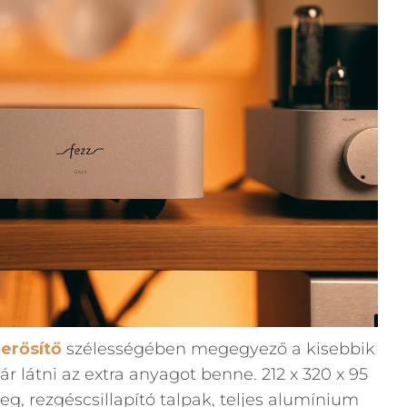
erősítő
szélességében megegyező a kisebbik
 látni az extra anyagot benne. 212 x 320 x 95
, rezgéscsillapító talpak, teljes alumínium