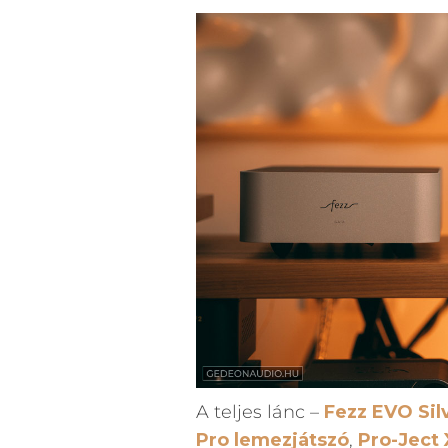
A teljes lánc –
Fezz EVO Sil
Pro lemezjátszó
,
Pro-Ject 