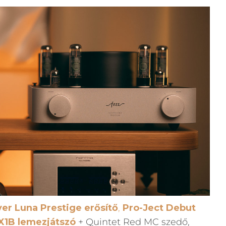
ver Luna Prestige erősítő
,
Pro-Ject Debut
X1B lemezjátszó
+ Quintet Red MC szedő,