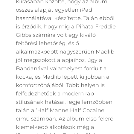
kiírásában közölte, hogy az album
összes alapját egyetlen iPad
használatával készítette. Talán ebből
is érződik, hogy míg a Piñata Freddie
Gibbs számára volt egy kiváló
feltörési lehetőség, és ő
alkalmazkodott nagyszerűen Madlib
jól megszokott alapjaihoz, úgy a
Bandanával valamelyest fordult a
kocka, és Madlib lépett ki jobban a
komfortzónájából. Több helyen is
felfedezhetőek a modern rap
stílusának hatásai, legjellemzőbben
talán a ‘Half Manne Half Cocaine’
című számban. Az album első feléről
kiemelkedő alkotások még a