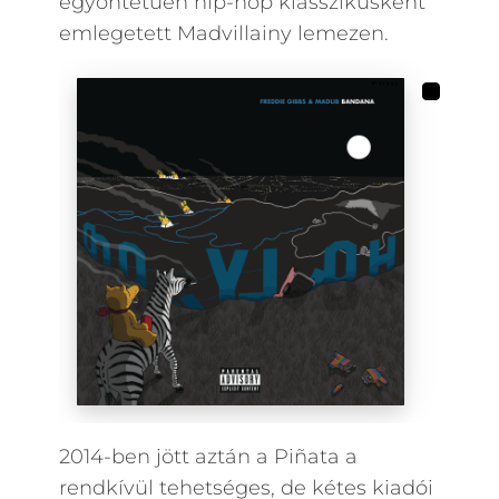
egyöntetűen hip-hop klasszikusként
emlegetett Madvillainy lemezen.
2014-ben jött aztán a Piñata a
rendkívül tehetséges, de kétes kiadói