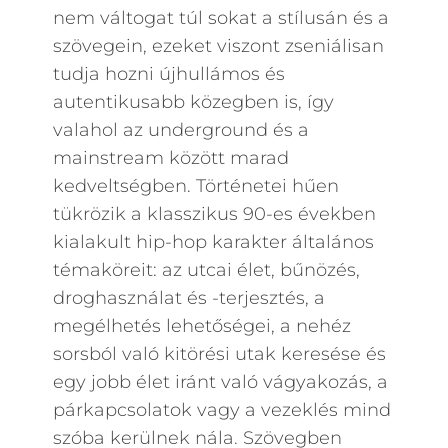
nem váltogat túl sokat a stílusán és a
szövegein, ezeket viszont zseniálisan
tudja hozni újhullámos és
autentikusabb közegben is, így
valahol az underground és a
mainstream között marad
kedveltségben. Történetei hűen
tükrözik a klasszikus 90-es években
kialakult hip-hop karakter általános
témaköreit: az utcai élet, bűnözés,
droghasználat és -terjesztés, a
megélhetés lehetőségei, a nehéz
sorsból való kitörési utak keresése és
egy jobb élet iránt való vágyakozás, a
párkapcsolatok vagy a vezeklés mind
szóba kerülnek nála. Szövegben