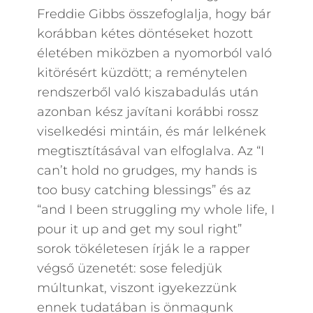
Freddie Gibbs összefoglalja, hogy bár
korábban kétes döntéseket hozott
életében miközben a nyomorból való
kitörésért küzdött; a reménytelen
rendszerből való kiszabadulás után
azonban kész javítani korábbi rossz
viselkedési mintáin, és már lelkének
megtisztításával van elfoglalva. Az “I
can’t hold no grudges, my hands is
too busy catching blessings” és az
“and I been struggling my whole life, I
pour it up and get my soul right”
sorok tökéletesen írják le a rapper
végső üzenetét: sose feledjük
múltunkat, viszont igyekezzünk
ennek tudatában is önmagunk