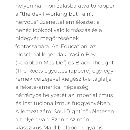
helyen harmonizálásba átváltó rapper
a “the devil working but I ain’t
nervous” üzenettel emlékeztet a
nehéz időkből való kimászás és a
hidegvér megőrzésének
fontosságára. Az ‘Education’ az
oldschool legendák, Yasiin Bey
(korábban Mos Def) és Black Thought
(The Roots együttes rappere) egy-egy
remek verzéjével kiegészítve taglalja
a fekete-amerikai népesség
hátrányos helyzetét az imperializmus
és institucionalizmus függvényében.
A lemezt záró ‘Soul Right’ tökéletesen
a helyén van. Ezen a szintén
klasszikus Madlib alapon ugyanis