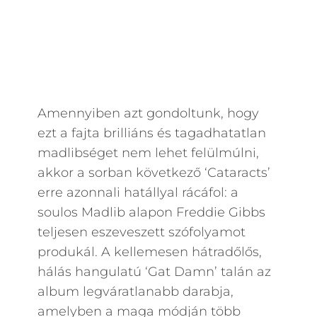
Amennyiben azt gondoltunk, hogy
ezt a fajta brilliáns és tagadhatatlan
madlibséget nem lehet felülmúlni,
akkor a sorban következő ‘Cataracts’
erre azonnali hatállyal rácáfol: a
soulos Madlib alapon Freddie Gibbs
teljesen eszeveszett szófolyamot
produkál. A kellemesen hátradőlős,
hálás hangulatú ‘Gat Damn’ talán az
album legváratlanabb darabja,
amelyben a maga módján több