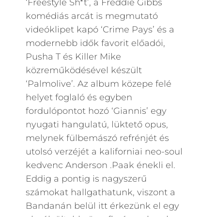
‘Freestyle Sh*t’, a Freddie Gibbs
komédiás arcát is megmutató
videóklipet kapó ‘Crime Pays’ és a
modernebb idők favorit előadói,
Pusha T és Killer Mike
közreműködésével készült
‘Palmolive’. Az album közepe felé
helyet foglaló és egyben
fordulópontot hozó ‘Giannis’ egy
nyugati hangulatú, lüktető opus,
melynek fülbemászó refrénjét és
utolsó verzéjét a kaliforniai neo-soul
kedvenc Anderson .Paak énekli el.
Eddig a pontig is nagyszerű
számokat hallgathatunk, viszont a
Bandanán belül itt érkezünk el egy