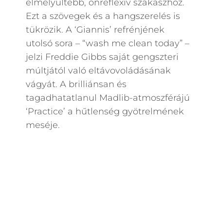
elmélyültebb, önreflexív szakaszhoz.
Ezt a szövegek és a hangszerelés is
tükrözik. A ‘Giannis’ refrénjének
utolsó sora – “wash me clean today” –
jelzi Freddie Gibbs saját gengszteri
múltjától való eltávovoládásának
vágyát. A brilliánsan és
tagadhatatlanul Madlib-atmoszférájú
‘Practice’ a hűtlenség gyötrelmének
meséje.