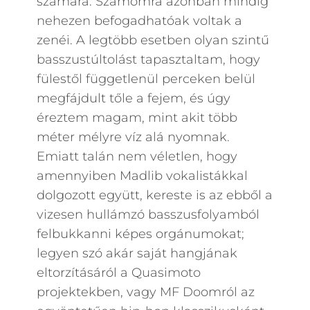
számára. Számomra azonban mindig
nehezen befogadhatóak voltak a
zenéi. A legtöbb esetben olyan szintű
basszustúltolást tapasztaltam, hogy
fülestől függetlenül perceken belül
megfájdult tőle a fejem, és úgy
éreztem magam, mint akit több
méter mélyre víz alá nyomnak.
Emiatt talán nem véletlen, hogy
amennyiben Madlib vokalistákkal
dolgozott együtt, kereste is az ebből a
vizesen hullámzó basszusfolyamból
felbukkanni képes orgánumokat;
legyen szó akár saját hangjának
eltorzításáról a Quasimoto
projektekben, vagy MF Doomról az