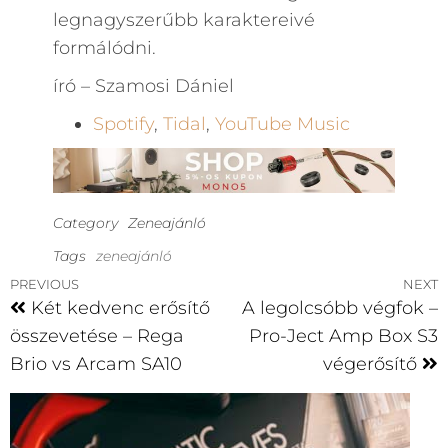
legnagyszerűbb karaktereivé
formálódni.
író – Szamosi Dániel
Spotify
,
Tidal
,
YouTube Music
Category
Zeneajánló
Tags
zeneajánló
PREVIOUS
NEXT
Két kedvenc erősítő
A legolcsóbb végfok –
összevetése – Rega
Pro-Ject Amp Box S3
Brio vs Arcam SA10
végerősítő