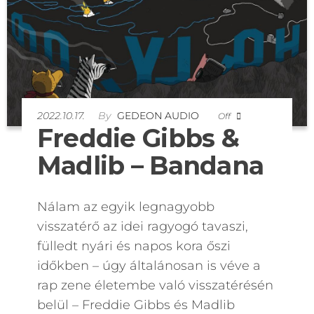
2022.10.17.
By
GEDEON AUDIO
Off
Freddie Gibbs &
Madlib – Bandana
Nálam az egyik legnagyobb
visszatérő az idei ragyogó tavaszi,
fülledt nyári és napos kora őszi
időkben – úgy általánosan is véve a
rap zene életembe való visszatérésén
belül – Freddie Gibbs és Madlib