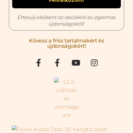
Értesülj elsőként az akciókról és izgalmas
újdonságokról!
Kövess a friss tartalmakért és
újdonságokért!