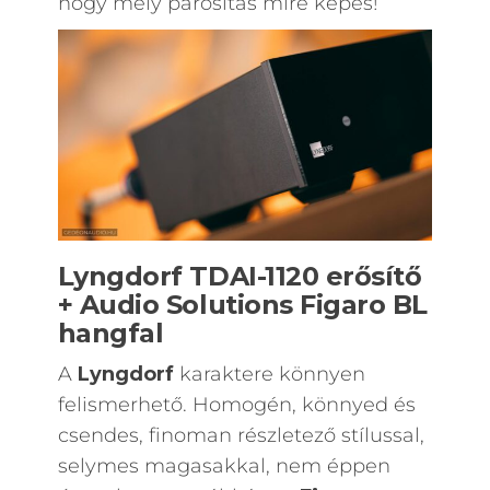
hogy mely párosítás mire képes!
Lyngdorf TDAI-1120 erősítő
+ Audio Solutions Figaro BL
hangfal
A
Lyngdorf
karaktere könnyen
felismerhető. Homogén, könnyed és
csendes, finoman részletező stílussal,
selymes magasakkal, nem éppen