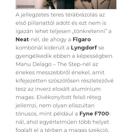
A jellegzetes teres térábrázolás az
első pillanattól adott és ezt nem is
igazán lehet teljesen „tönkretenni” a
Neat
-nél, de ahogy a
Figaro
kombónál kiderült a
Lyngdorf
se
gyengélkedik ebben a képességben.
Manu Delago – The Step-nél az
énekes messzebbről énekel, amit
kifejezetten szöszölősen részletezővé
tesz az inverz eloxált alumínium
magas. Elvékonyított felső réteg
jellemzi, nem olyan ellazultan
tónusos, mint például a
Fyne F700
-
nál, ahol egyértelműen több helyet
foglalt el a térben a magas szekció.