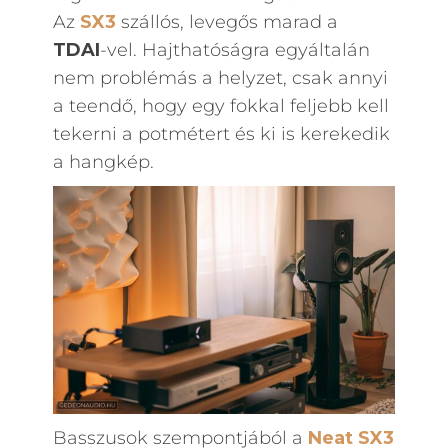
Az
SX3
szállós, levegős marad a
TDAI
-vel. Hajthatóságra egyáltalán
nem problémás a helyzet, csak annyi
a teendő, hogy egy fokkal feljebb kell
tekerni a potmétert és ki is kerekedik
a hangkép.
Basszusok szempontjából a
Neat SX3