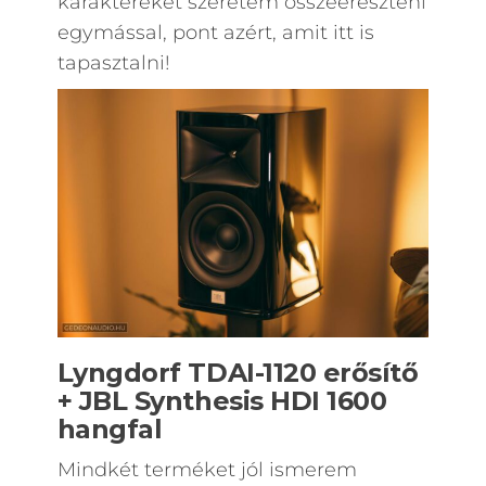
karaktereket szeretem összeereszteni
egymással, pont azért, amit itt is
tapasztalni!
Lyngdorf TDAI-1120 erősítő
+ JBL Synthesis HDI 1600
hangfal
Mindkét terméket jól ismerem