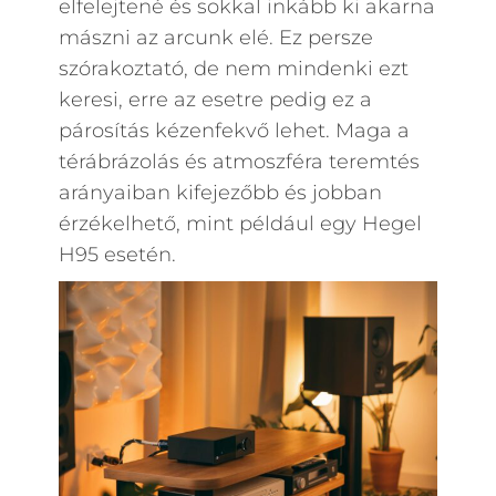
elfelejtené és sokkal inkább ki akarna
mászni az arcunk elé. Ez persze
szórakoztató, de nem mindenki ezt
keresi, erre az esetre pedig ez a
párosítás kézenfekvő lehet. Maga a
térábrázolás és atmoszféra teremtés
arányaiban kifejezőbb és jobban
érzékelhető, mint például egy Hegel
H95 esetén.