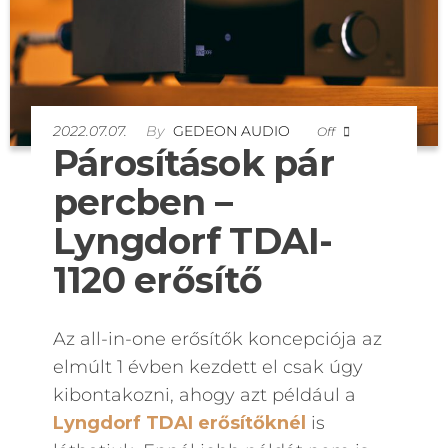
2022.07.07.
By
GEDEON AUDIO
Off
Párosítások pár
percben –
Lyngdorf TDAI-
1120 erősítő
Az all-in-one erősítők koncepciója az
elmúlt 1 évben kezdett el csak úgy
kibontakozni, ahogy azt például a
Lyngdorf TDAI erősítőknél
is