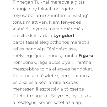
Finnegan Tui-nál maradva a gitár
hangja egy fokkal melegebb,
folyósabb, ami szerintem a „vastag”
tónus miatt van. Nem fényes és
kiabálós, nyugis marad már más
erősítőkkel is, de a
Lyngdorf
párosítással elég otthonos maradt a
teljes hangkép. Térábrázolása,
mélysége ‘jobb’ ennek, mint a
Figaro
kombónak, legalábbis olyan, mintha
messzebbre tolna el egyes hangokat.
Kellemesen részletez, nem darabos
és pixeles a kép, amire akadás
mentesen illesztették a tölcsérbe
ültetett magasat. Selymes, nyugis ez
a részleg is, korom sötét az alap,