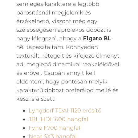
semleges karaktere a legtöbb
párosításnál megjelenik és
érzékelhető, viszont még egy
szélsőségesen aprólékos dobozt is
hagy lélegezni, ahogy a
Figaro BL
-
nél tapasztaltam. Könnyeden
textúrált, rétegelt és kifejező élményt
ad, meglepő dinamikai reakcióidővel
és erővel. Csupán annyit kell
eldönteni, hogy pontosan melyik
karakterű dobozt preferálod mellé és
kész is a szett!
Lyngdorf TDAI-1120 erősítő
JBL HDI 1600 hangfal
Fyne F700 hangfal
Neat SX3 hangfal