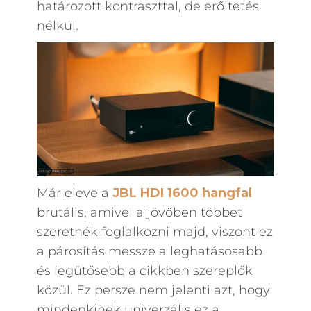
határozott kontraszttal, de erőltetés
nélkül.
Már eleve a
JBL HDI 1600 hangfal
brutális, amivel a jövőben többet
szeretnék foglalkozni majd, viszont ez
a párosítás messze a leghatásosabb
és legütősebb a cikkben szereplők
közül. Ez persze nem jelenti azt, hogy
mindenkinek univerzális ez a