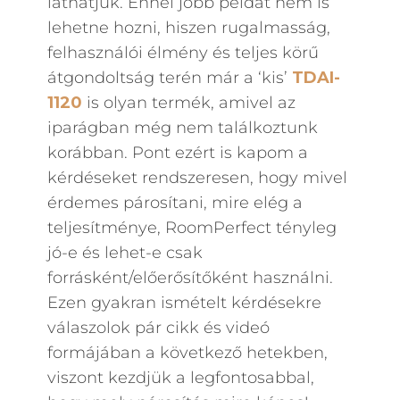
láthatjuk. Ennél jobb példát nem is
lehetne hozni, hiszen rugalmasság,
felhasználói élmény és teljes körű
átgondoltság terén már a ‘kis’
TDAI-
1120
is olyan termék, amivel az
iparágban még nem találkoztunk
korábban. Pont ezért is kapom a
kérdéseket rendszeresen, hogy mivel
érdemes párosítani, mire elég a
teljesítménye, RoomPerfect tényleg
jó-e és lehet-e csak
forrásként/előerősítőként használni.
Ezen gyakran ismételt kérdésekre
válaszolok pár cikk és videó
formájában a következő hetekben,
viszont kezdjük a legfontosabbal,