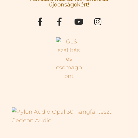
újdonságokért!