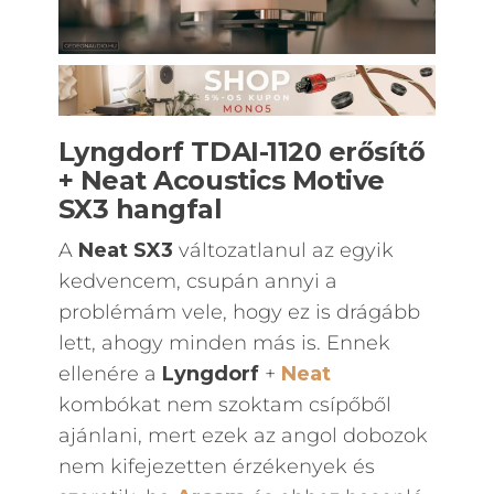
Lyngdorf TDAI-1120 erősítő
+ Neat Acoustics Motive
SX3 hangfal
A
Neat SX3
változatlanul az egyik
kedvencem, csupán annyi a
problémám vele, hogy ez is drágább
lett, ahogy minden más is. Ennek
ellenére a
Lyngdorf
+
Neat
kombókat nem szoktam csípőből
ajánlani, mert ezek az angol dobozok
nem kifejezetten érzékenyek és