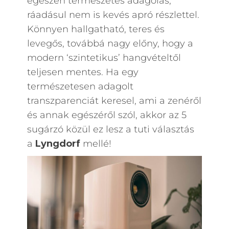
egészen természetes adagolás,
ráadásul nem is kevés apró részlettel.
Könnyen hallgatható, teres és
levegős, továbbá nagy előny, hogy a
modern ‘szintetikus’ hangvételtől
teljesen mentes. Ha egy
természetesen adagolt
transzparenciát keresel, ami a zenéről
és annak egészéről szól, akkor az 5
sugárzó közül ez lesz a tuti választás
a
Lyngdorf
mellé!