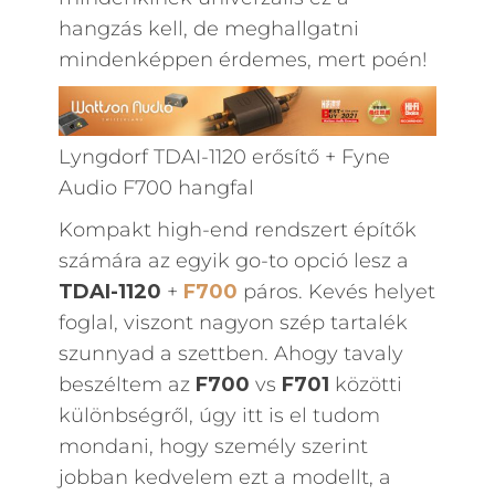
hangzás kell, de meghallgatni
mindenképpen érdemes, mert poén!
Lyngdorf TDAI-1120 erősítő + Fyne
Audio F700 hangfal
Kompakt high-end rendszert építők
számára az egyik go-to opció lesz a
TDAI-1120
+
F700
páros. Kevés helyet
foglal, viszont nagyon szép tartalék
szunnyad a szettben. Ahogy tavaly
beszéltem az
F700
vs
F701
közötti
különbségről, úgy itt is el tudom
mondani, hogy személy szerint
jobban kedvelem ezt a modellt, a