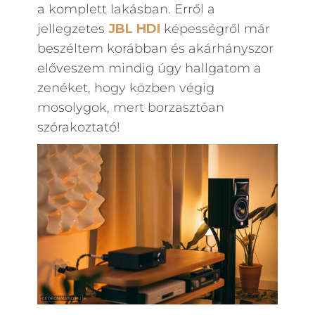
a komplett lakásban. Erről a
jellegzetes
JBL HDI
képességről már
beszéltem korábban és akárhányszor
előveszem mindig úgy hallgatom a
zenéket, hogy közben végig
mosolygok, mert borzasztóan
szórakoztató!