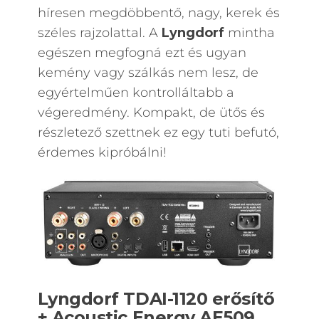
híresen megdöbbentő, nagy, kerek és
széles rajzolattal. A
Lyngdorf
mintha
egészen megfogná ezt és ugyan
kemény vagy szálkás nem lesz, de
egyértelműen kontrolláltabb a
végeredmény. Kompakt, de ütős és
részletező szettnek ez egy tuti befutó,
érdemes kipróbálni!
Lyngdorf TDAI-1120 erősítő
+ Acoustic Energy AE509