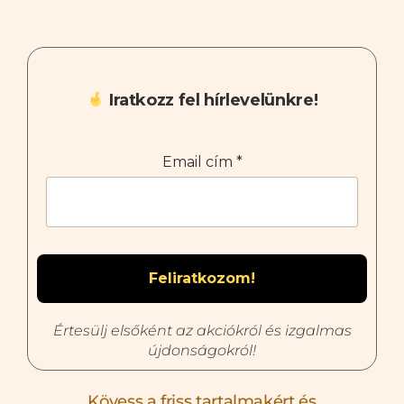
Iratkozz fel hírlevelünkre!
Email cím
*
Értesülj elsőként az akciókról és izgalmas
újdonságokról!
Kövess a friss tartalmakért és