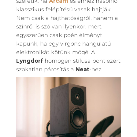
szeretik, ha
Arcam
és ehhez hasonló
klasszikus felépítésű vasak hajtják.
Nem csak a hajthatóságról, hanem a
színről is szó van ilyenkor, mert
egyszerűen csak poén élményt
kapunk, ha egy virgonc hangulatú
elektronikát kötünk mögé. A
Lyngdorf
homogén stílusa pont ezért
szokatlan párosítás a
Neat
-hez.