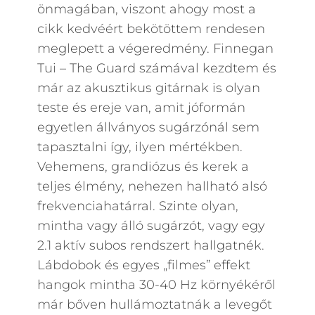
önmagában, viszont ahogy most a
cikk kedvéért bekötöttem rendesen
meglepett a végeredmény. Finnegan
Tui – The Guard számával kezdtem és
már az akusztikus gitárnak is olyan
teste és ereje van, amit jóformán
egyetlen állványos sugárzónál sem
tapasztalni így, ilyen mértékben.
Vehemens, grandiózus és kerek a
teljes élmény, nehezen hallható alsó
frekvenciahatárral. Szinte olyan,
mintha vagy álló sugárzót, vagy egy
2.1 aktív subos rendszert hallgatnék.
Lábdobok és egyes „filmes” effekt
hangok mintha 30-40 Hz környékéről
már bőven hullámoztatnák a levegőt