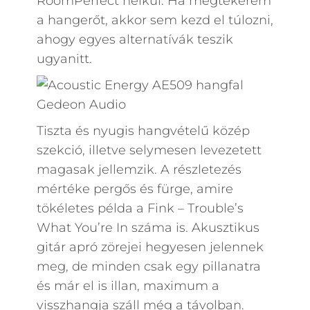
RoomPerfect nélkül. Ha megtekerem
a hangerőt, akkor sem kezd el túlozni,
ahogy egyes alternatívák teszik
ugyanitt.
Tiszta és nyugis hangvételű közép
szekció, illetve selymesen levezetett
magasak jellemzik. A részletezés
mértéke pergős és fürge, amire
tökéletes példa a Fink – Trouble’s
What You’re In száma is. Akusztikus
gitár apró zörejei hegyesen jelennek
meg, de minden csak egy pillanatra
és már el is illan, maximum a
visszhangja száll még a távolban.