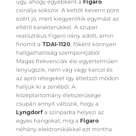
úgy, ahogy egyébként a
Figaro
csinálja sokszor. A kettőt keverni pont
ezért jó, mert kiegyenlítik egymást az
eltérő karakterükkel. A szuper
realisztikus Figaro irány adott, amin
finomít a
TDAI-1120
, főként könnyen
hallgathatóság szempontjából.
Magas frekvenciák éle egyértelműen
lenyugszik, nem vág vagy karcol és
az apró rétegeket így áttetsző módon
halljuk ki a zenéből. A
középtartomány életszerűsége
csupán annyit változik, hogy a
Lyngdorf
a színpadra helyezi az
egyes hangokat, míg a
Figaro
néhány elektronikákkal ezt mintha