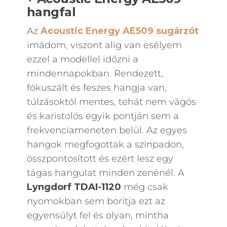
hangfal
Az
Acoustic Energy AE509 sugárzót
imádom, viszont alig van esélyem
ezzel a modellel időzni a
mindennapokban. Rendezett,
fókuszált és feszes hangja van,
túlzásoktól mentes, tehát nem vágós
és karistolós egyik pontján sem a
frekvenciameneten belül. Az egyes
hangok megfogottak a színpadon,
összpontosított és ezért lesz egy
tágas hangulat minden zenénél. A
Lyngdorf TDAI-1120
még csak
nyomokban sem borítja ezt az
egyensúlyt fel és olyan, mintha