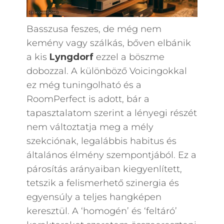
Basszusa feszes, de még nem
kemény vagy szálkás, bőven elbánik
a kis
Lyngdorf
ezzel a böszme
dobozzal. A különböző Voicingokkal
ez még tuningolható és a
RoomPerfect is adott, bár a
tapasztalatom szerint a lényegi részét
nem változtatja meg a mély
szekciónak, legalábbis habitus és
általános élmény szempontjából. Ez a
párosítás arányaiban kiegyenlített,
tetszik a felismerhető szinergia és
egyensúly a teljes hangképen
keresztül. A ‘homogén’ és ‘feltáró’