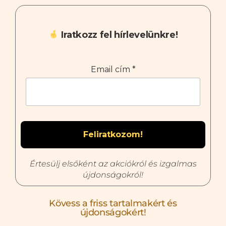
Iratkozz fel hírlevelünkre!
Email cím
*
Értesülj elsőként az akciókról és izgalmas
újdonságokról!
Kövess a friss tartalmakért és
újdonságokért!