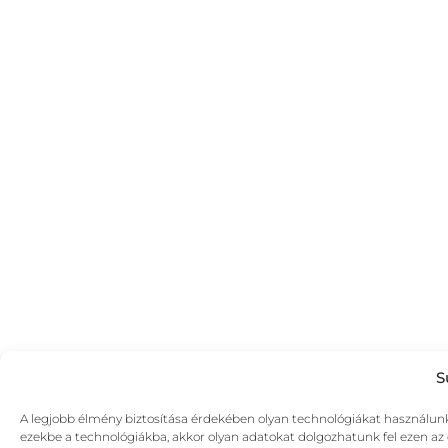
S
A legjobb élmény biztosítása érdekében olyan technológiákat használunk,
ezekbe a technológiákba, akkor olyan adatokat dolgozhatunk fel ezen az o