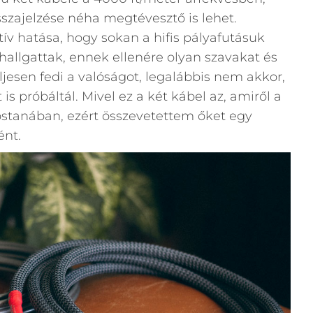
sszajelzése néha megtévesztő is lehet.
ív hatása, hogy sokan a hifis pályafutásuk
allgattak, ennek ellenére olyan szavakat és
ljesen fedi a valóságot, legalábbis nem akkor,
 próbáltál. Mivel ez a két kábel az, amiről a
stanában, ezért összevetettem őket egy
ént.