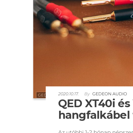
2020.10.17.
By
GEDEON AUDIO
QED XT40i és
hangfalkábel 
Az utóbbi 1-2 hónap népszer