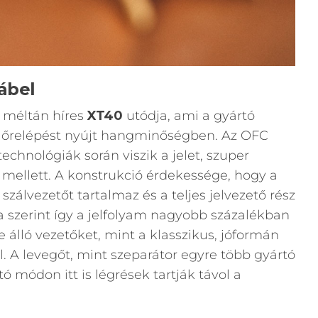
ábel
méltán híres
XT40
utódja, ami a gyártó
 előrelépést nyújt hangminőségben. Az OFC
echnológiák során viszik a jelet, szuper
s mellett. A konstrukció érdekessége, hogy a
szálvezetőt tartalmaz és a teljes jelvezető rész
ia szerint így a jelfolyam nagyobb százalékban
e álló vezetőket, mint a klasszikus, jóformán
. A levegőt, mint szeparátor egyre több gyártó
ó módon itt is légrések tartják távol a