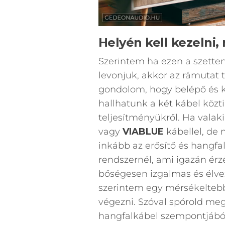
Helyén kell kezelni,
Szerintem ha ezen a szetten
levonjuk, akkor az rámutat
gondolom, hogy belépő és k
hallhatunk a két kábel köz
teljesítményükről. Ha valak
vagy
VIABLUE
kábellel, de
inkább az erősítő és hangfal
rendszernél, ami igazán érz
bőségesen izgalmas és élvez
szerintem egy mérsékeltebb
végezni. Szóval spórold me
hangfalkábel szempontjából