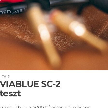
Off
 VIABLUE SC-2
teszt
ű két kábele a 4000 ft/méter árfekvésben,