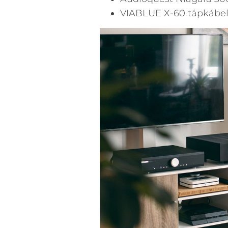
VIABLUE X-60 tápkábe