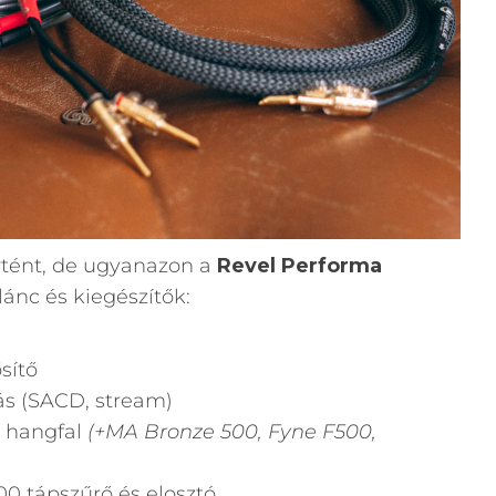
örtént, de ugyanazon a
Revel Performa
lánc és kiegészítők:
sítő
ás (SACD, stream)
 hangfal
(+MA Bronze 500, Fyne F500,
0 tápszűrő és elosztó