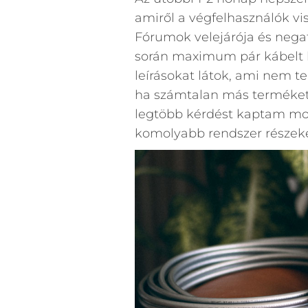
amiről a végfelhasználók vi
Fórumok velejárója és negat
során maximum pár kábelt h
leírásokat látok, ami nem te
ha számtalan más terméket is
legtöbb kérdést kaptam mo
komolyabb rendszer részek