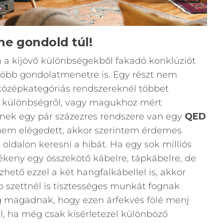
 ne gondold túl!
 a kijövő különbségekből fakadó konklúziót
 több gondolatmenetre is. Egy részt nem
özépkategóriás rendszereknél többet
ti különbségről, vagy magukhoz mért
inek egy pár százezres rendszere van egy
QED
 nem elégedett, akkor szerintem érdemes
 oldalon keresni a hibát. Ha egy sok milliós
ékeny egy összekötő kábelre, tápkábelre, de
hető ezzel a két hangfalkábellel is, akkor
 szettnél is tisztességes munkát fognak
g magadnak, hogy ezen árfekvés fölé menj
, ha még csak kísérletezel különböző