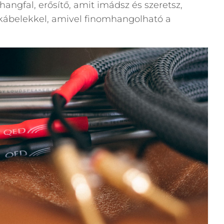
ngfal, erősítő, amit imádsz és szeretsz,
kábelekkel, amivel finomhangolható a