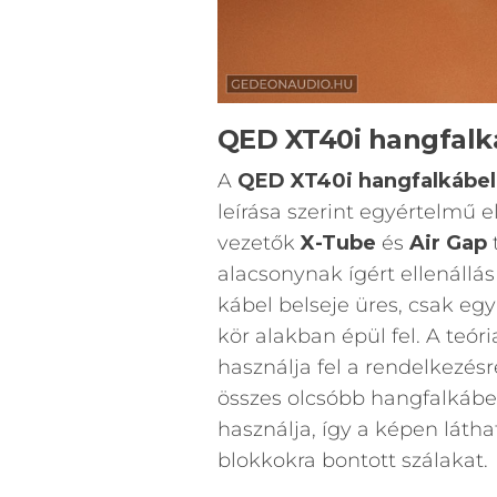
QED XT40i hangfalk
A
QED XT40i hangfalkábel
leírása szerint egyértelmű
vezetők
X-Tube
és
Air Gap
t
alacsonynak ígért ellenállá
kábel belseje üres, csak egy 
kör alakban épül fel. A teór
használja fel a rendelkezésr
összes olcsóbb hangfalkábel
használja, így a képen láthat
blokkokra bontott szálakat.