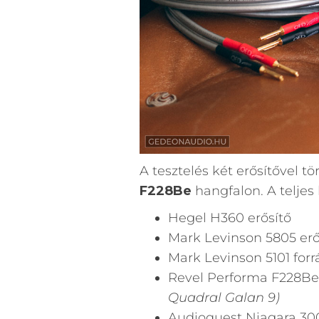
A tesztelés két erősítővel t
F228Be
hangfalon. A teljes 
Hegel H360 erősítő
Mark Levinson 5805 erő
Mark Levinson 5101 forr
Revel Performa F228Be
Quadral Galan 9)
Audioquest Niagara 300