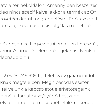
asható a termékoldalon. Amennyiben beszerzési
etleg nincs specifikálva, akkor a termék az Ön
követően kerül megrendelésre. Erről azonnal
matos tájékoztatást a kiszolgálás menetéről.
lőzetesen kell egyeztetni email-en keresztül,
enni. A címet és elérhetőségeket is ilyenkor
edeonaudio.hu
e 2 év és 249 999 ft,- felett 3 év garanciaidőt
yoknak megfelelően. Meghibásodás esetén
e fel velünk a kapcsolatot elérhetőségeink
eknél a forgalmazó/gyártó hosszabb
ely az érintett termékeknél jelölésre kerül a