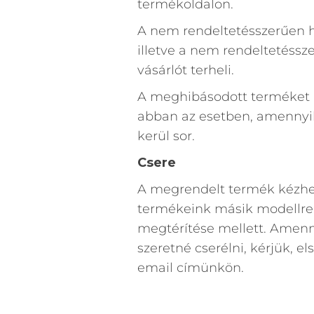
termékoldalon.
A nem rendeltetésszerűen h
illetve a nem rendeltetéssz
vásárlót terheli.
A meghibásodott terméket (a
abban az esetben, amennyib
kerül sor.
Csere
A megrendelt termék kézhez
termékeink másik modellre 
megtérítése mellett. Amen
szeretné cserélni, kérjük, e
email címünkön.