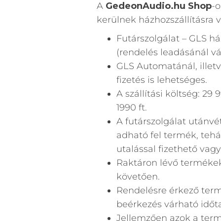
A
GedeonAudio.hu Shop
-o
kerülnek házhozszállításra
Futárszolgálat – GLS h
(rendelés leadásánál vá
GLS Automatánál, illet
fizetés is lehetséges.
A szállítási költség: 29 
1990 ft.
A futárszolgálat utánvé
adható fel termék, teh
utalással fizethető vag
Raktáron lévő termékek 
követően.
Rendelésre érkező term
beérkezés várható időta
Jellemzően azok a term