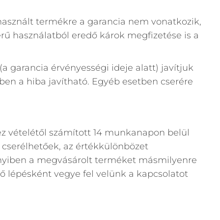
asznált termékre a garancia nem vonatkozik,
erű használatból eredő károk megfizetése is a
 garancia érvényességi ideje alatt) javítjuk
en a hiba javítható. Egyéb esetben cserére
 vételétől számított 14 munkanapon belül
cserélhetőek, az értékkülönbözet
nyiben a megvásárolt terméket másmilyenre
lső lépésként vegye fel velünk a kapcsolatot