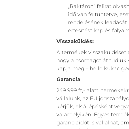
„Raktáron” felirat olv
idő van feltüntetve, es
rendelésének leadását 
értesítést kap és folya
Visszaküldés:
A termékek visszaküldését e
hogy a csomagot át tudjuk v
kapja meg – hello kukac g
Garancia
249 999 ft,- alatti termékekr
vállalunk, az EU jogszabál
kérjük, első lépésként vegy
valamelyikén. Egyes termék
garanciaidőt is vállalhat, am