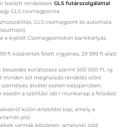
n leadott rendelések
GLS futárszolgálattal
 vagy GLS csomagpontra.
ázhozszállítás, GLS csomagpont és automata
lasztható).
ve a kijelölt Csomagpontokon bankkártyás
999 ft kosárérték felett ingyenes, 29 999 ft alatt
t beszedés korlátozása szerint 500 000 Ft,-ig
át minden ezt meghaladó rendelés előre
y személyes átvétel esetén készpénzben.
esetén a szállítási idő 1 munkanap a feladást
ékekről külön értesítést kap, amely a
rtamát jelzi.
ékek vannak készleten, amelynél zöld