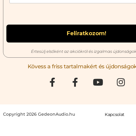
Értesülj elsőként az akciókról és izgalmas újdonságok
Kövess a friss tartalmakért és újdonságok
Copyright 2026 GedeonAudio.hu
Kapcsolat