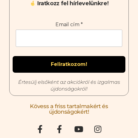
Iratkozz fel hírlevelünkre!
Email cím
*
Értesülj elsőként az akciókról és izgalmas
újdonságokról!
Kövess a friss tartalmakért és
újdonságokért!