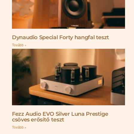
Dynaudio Special Forty hangfal teszt
Tovább »
Fezz Audio EVO Silver Luna Prestige
csöves erősítő teszt
Tovább »