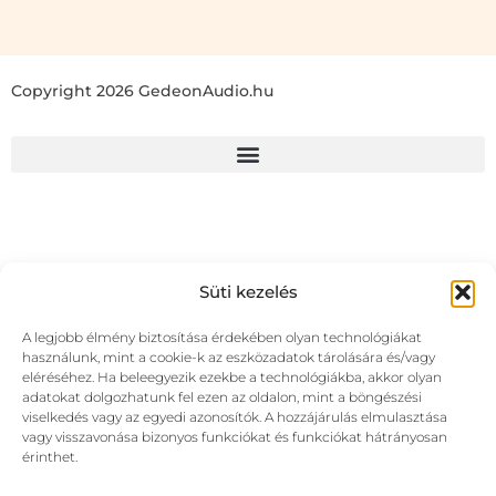
Copyright 2026 GedeonAudio.hu
Süti kezelés
A legjobb élmény biztosítása érdekében olyan technológiákat
használunk, mint a cookie-k az eszközadatok tárolására és/vagy
eléréséhez. Ha beleegyezik ezekbe a technológiákba, akkor olyan
adatokat dolgozhatunk fel ezen az oldalon, mint a böngészési
viselkedés vagy az egyedi azonosítók. A hozzájárulás elmulasztása
vagy visszavonása bizonyos funkciókat és funkciókat hátrányosan
érinthet.