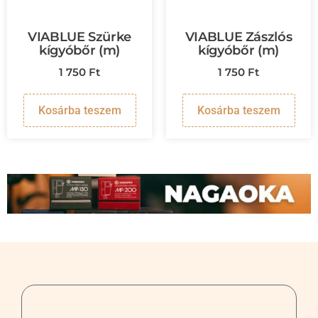
VIABLUE Szürke
VIABLUE Zászlós
kígyóbőr (m)
kígyóbőr (m)
1 750
Ft
1 750
Ft
Kosárba teszem
Kosárba teszem