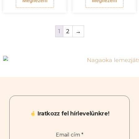
Megnézem
Megnézem
1
2
→
Iratkozz fel hírlevelünkre!
Email cím
*