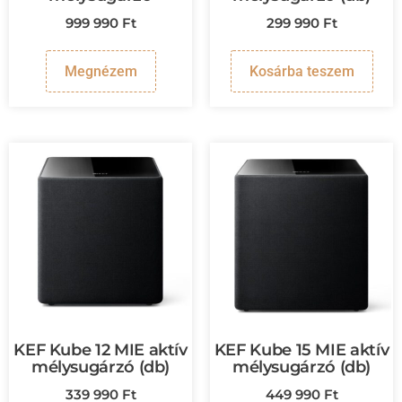
999 990
Ft
299 990
Ft
Megnézem
Kosárba teszem
KEF Kube 12 MIE aktív
KEF Kube 15 MIE aktív
mélysugárzó (db)
mélysugárzó (db)
339 990
Ft
449 990
Ft