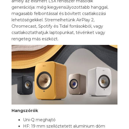
amely az elismert LSX rendszer második
generációja: még kiegyensúlyozottabb hanggal,
magasabb felbontással és bővített csatlakozási
lehetőségekkel. Stremelhetünk AirPlay 2,
Chromecast, Spotify és Tidal forrásokból, vagy
csatlakoztathatjuk laptopunkat, tévénket vagy
rengeteg más eszközt.
Hangszórók
Uni-Q meghajtó
HF: 19 mm szellőztetett alumínium dóm