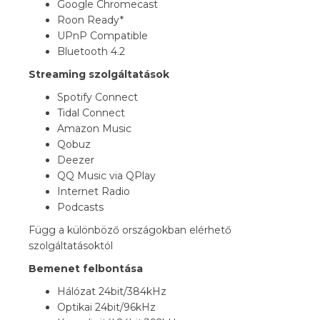
Google Chromecast
Roon Ready*
UPnP Compatible
Bluetooth 4.2
Streaming szolgáltatások
Spotify Connect
Tidal Connect
Amazon Music
Qobuz
Deezer
QQ Music via QPlay
Internet Radio
Podcasts
Függ a különböző országokban elérhető
szolgáltatásoktól
Bemenet felbontása
Hálózat 24bit/384kHz
Optikai 24bit/96kHz