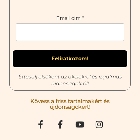
Email cím
*
Értesülj elsőként az akciókról és izgalmas
újdonságokról!
Kövess a friss tartalmakért és
újdonságokért!