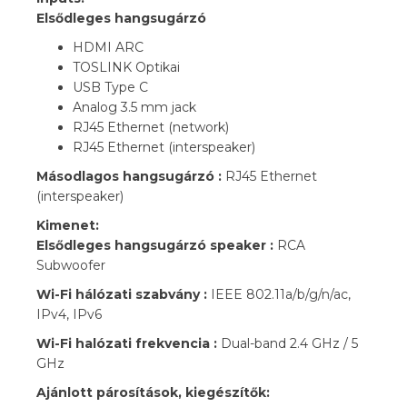
Elsődleges hangsugárzó
HDMI ARC
TOSLINK Optikai
USB Type C
Analog 3.5 mm jack
RJ45 Ethernet (network)
RJ45 Ethernet (interspeaker)
Másodlagos hangsugárzó :
RJ45 Ethernet
(interspeaker)
Kimenet:
Elsődleges hangsugárzó speaker :
RCA
Subwoofer
Wi-Fi hálózati szabvány :
IEEE 802.11a/b/g/n/ac,
IPv4, IPv6
Wi-Fi halózati frekvencia :
Dual-band 2.4 GHz / 5
GHz
Ajánlott párosítások, kiegészítők: