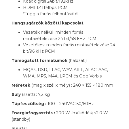
Koax digitál 24bit/192kHz
HDMI 1.411Mbps PCM
*Függ a forrás felbontásától
Hangsugárzók közötti kapcsolat
Vezeték nélküli: minden forrás
mintavételezése 24 bit/48 kHz PCM
Vezetékes: minden forrás mintavételezése 24
bit/96 kHz PCM
Támogatott formátumok
(hálózati)
MQA^, DSD, FLAC, WAV, AIFF, ALAC, AAC,
WMA, MP3, M4A, LPCM és Ogg Vorbis
Méretek
(mag x szél x mély) : 240 × 155 × 180 mm
Súly
(szett) : 7,2 kg
Tápfeszültség :
100 – 240VAC 50/60Hz
Energiafogyasztás :
200 W (működés) <2,0 W
(standby)
Inputs: