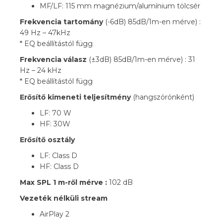
MF/LF: 115 mm magnézium/alumínium tölcsér
Frekvencia tartomány
(-6dB) 85dB/1m-en mérve) :
49 Hz – 47kHz
* EQ beállítástól függ
Frekvencia válasz
(±3dB) 85dB/1m-en mérve) : 31
Hz – 24 kHz
* EQ beállítástól függ
Erősítő kimeneti teljesítmény
(hangszórónként)
LF: 70 W
HF: 30W
Erősítő osztály
LF: Class D
HF: Class D
Max SPL 1 m-ről mérve :
102 dB
Vezeték nélküli stream
AirPlay 2