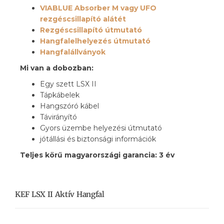
VIABLUE Absorber M vagy UFO
rezgéscsillapító alátét
Rezgéscsillapító útmutató
Hangfalelhelyezés útmutató
Hangfalállványok
Mi van a dobozban:
Egy szett LSX II
Tápkábelek
Hangszóró kábel
Távirányító
Gyors üzembe helyezési útmutató
jótállási és biztonsági információk
Teljes körű magyarországi garancia: 3 év
KEF LSX II Aktív Hangfal