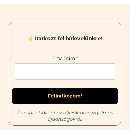
Iratkozz fel hírlevelünkre!
Email cím
*
Értesülj elsőként az akciókról és izgalmas
újdonságokról!