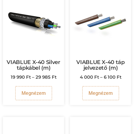
VIABLUE X-40 Silver
VIABLUE X-40 táp
tápkábel (m)
jelvezető (m)
19 990
Ft
–
29 985
Ft
4 000
Ft
–
6 100
Ft
Megnézem
Megnézem