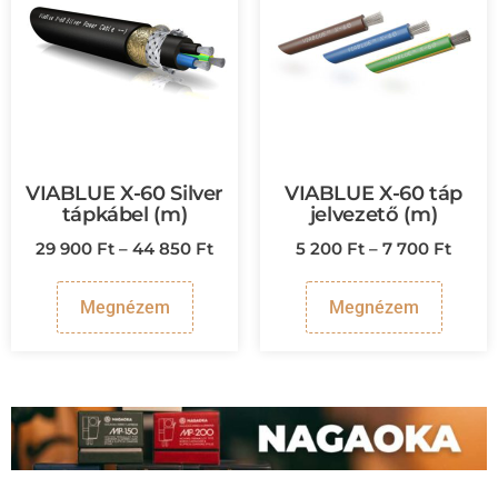
VIABLUE X-60 Silver
VIABLUE X-60 táp
tápkábel (m)
jelvezető (m)
29 900
Ft
–
44 850
Ft
5 200
Ft
–
7 700
Ft
Megnézem
Megnézem