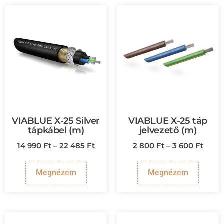
VIABLUE X-25 Silver
VIABLUE X-25 táp
tápkábel (m)
jelvezető (m)
14 990
Ft
–
22 485
Ft
2 800
Ft
–
3 600
Ft
Megnézem
Megnézem