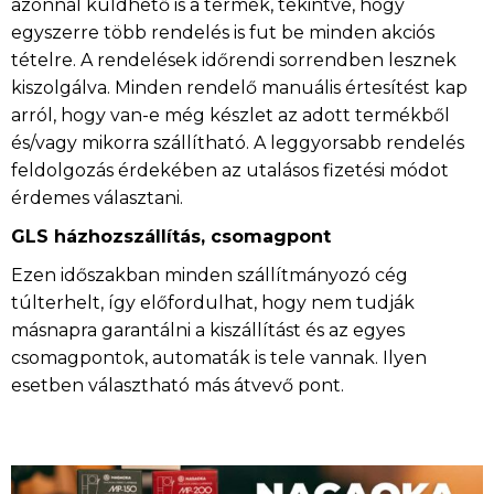
azonnal küldhető is a termék, tekintve, hogy
egyszerre több rendelés is fut be minden akciós
tételre. A rendelések időrendi sorrendben lesznek
kiszolgálva. Minden rendelő manuális értesítést kap
arról, hogy van-e még készlet az adott termékből
és/vagy mikorra szállítható. A leggyorsabb rendelés
feldolgozás érdekében az utalásos fizetési módot
érdemes választani.
GLS házhozszállítás, csomagpont
Ezen időszakban minden szállítmányozó cég
túlterhelt, így előfordulhat, hogy nem tudják
másnapra garantálni a kiszállítást és az egyes
csomagpontok, automaták is tele vannak. Ilyen
esetben választható más átvevő pont.