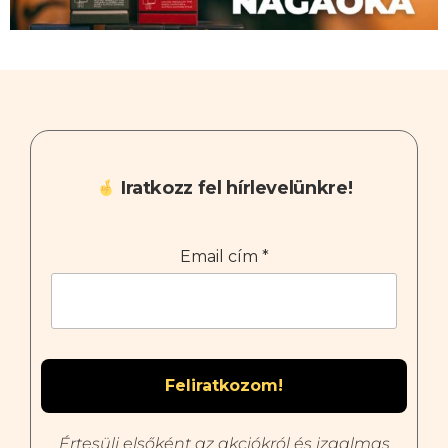
Iratkozz fel hírlevelünkre!
Email cím
*
Értesülj elsőként az akciókról és izgalmas