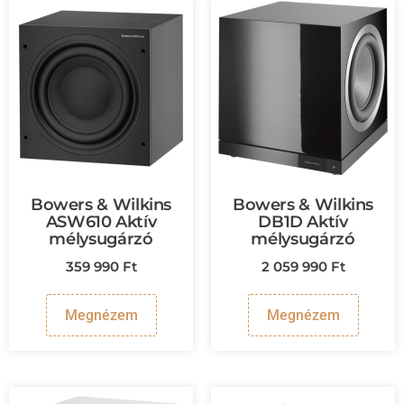
Bowers & Wilkins
Bowers & Wilkins
ASW610 Aktív
DB1D Aktív
mélysugárzó
mélysugárzó
359 990
Ft
2 059 990
Ft
Megnézem
Megnézem