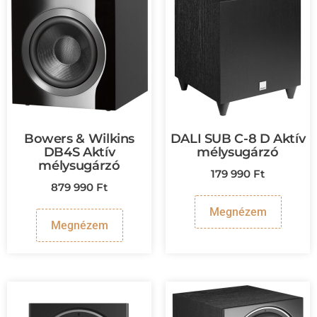
Bowers & Wilkins
DALI SUB C-8 D Aktív
DB4S Aktív
mélysugárzó
mélysugárzó
179 990
Ft
879 990
Ft
Megnézem
Megnézem