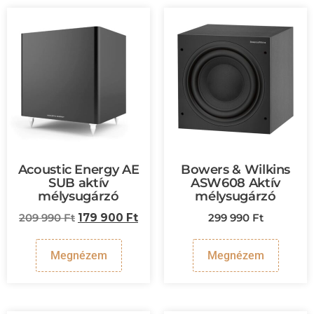
Acoustic Energy AE
Bowers & Wilkins
SUB aktív
ASW608 Aktív
mélysugárzó
mélysugárzó
209 990
Ft
179 900
Ft
299 990
Ft
Megnézem
Megnézem