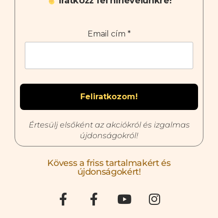
Iratkozz fel hírlevelünkre!
Email cím
*
Értesülj elsőként az akciókról és izgalmas
újdonságokról!
Kövess a friss tartalmakért és
újdonságokért!