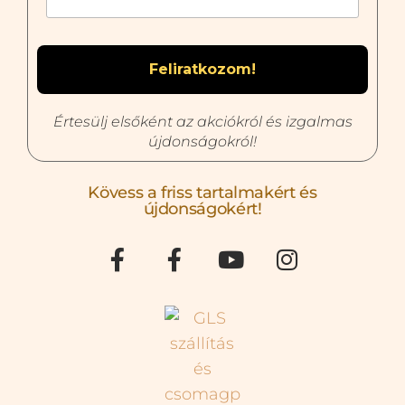
Értesülj elsőként az akciókról és izgalmas
újdonságokról!
Kövess a friss tartalmakért és
újdonságokért!