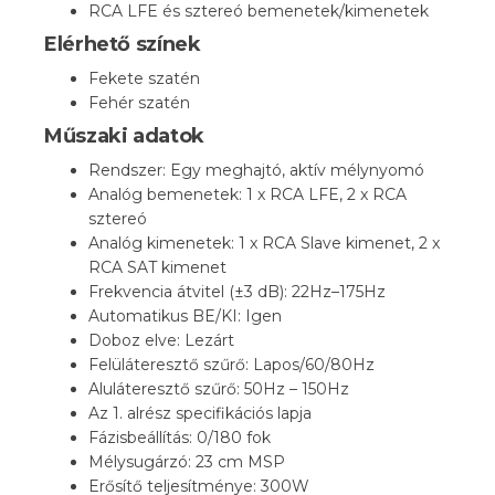
RCA LFE és sztereó bemenetek/kimenetek
Elérhető színek
Fekete szatén
Fehér szatén
Műszaki adatok
Rendszer: Egy meghajtó, aktív mélynyomó
Analóg bemenetek: 1 x RCA LFE, 2 x RCA
sztereó
Analóg kimenetek: 1 x RCA Slave kimenet, 2 x
RCA SAT kimenet
Frekvencia átvitel (±3 dB): 22Hz–175Hz
Automatikus BE/KI: Igen
Doboz elve: Lezárt
Felüláteresztő szűrő: Lapos/60/80Hz
Aluláteresztő szűrő: 50Hz – 150Hz
Az 1. alrész specifikációs lapja
Fázisbeállítás: 0/180 fok
Mélysugárzó: 23 cm MSP
Erősítő teljesítménye: 300W