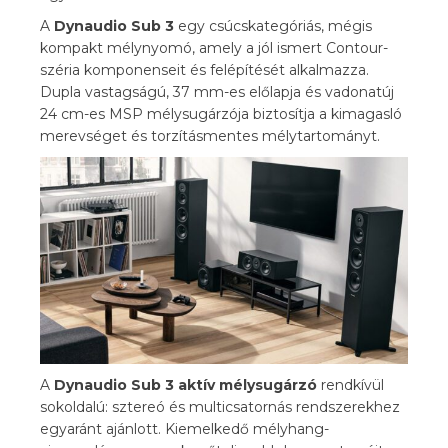
A
Dynaudio Sub 3
egy csúcskategóriás, mégis
kompakt mélynyomó, amely a jól ismert Contour-
széria komponenseit és felépítését alkalmazza.
Dupla vastagságú, 37 mm-es előlapja és vadonatúj
24 cm-es MSP mélysugárzója biztosítja a kimagasló
merevséget és torzításmentes mélytartományt.
A
Dynaudio Sub 3 aktív mélysugárzó
rendkívül
sokoldalú: sztereó és multicsatornás rendszerekhez
egyaránt ajánlott. Kiemelkedő mélyhang-