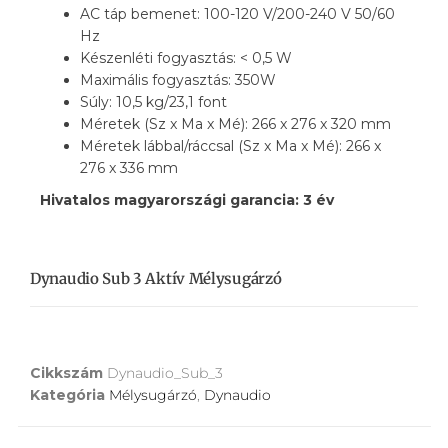
AC táp bemenet: 100-120 V/200-240 V 50/60
Hz
Készenléti fogyasztás: < 0,5 W
Maximális fogyasztás: 350W
Súly: 10,5 kg/23,1 font
Méretek (Sz x Ma x Mé): 266 x 276 x 320 mm
Méretek lábbal/ráccsal (Sz x Ma x Mé): 266 x
276 x 336 mm
Hivatalos magyarországi garancia: 3 év
Dynaudio Sub 3 Aktív Mélysugárzó
Cikkszám
Dynaudio_Sub_3
Kategória
Mélysugárzó
,
Dynaudio