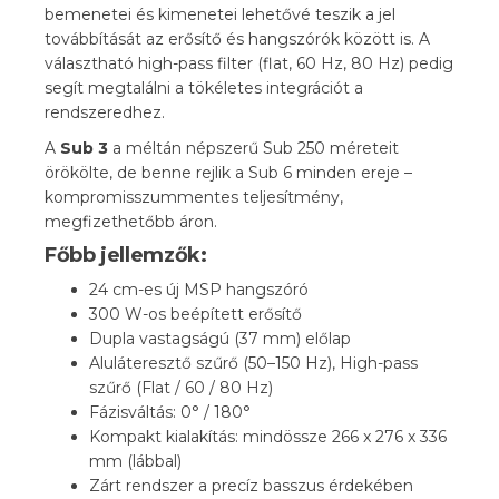
bemenetei és kimenetei lehetővé teszik a jel
továbbítását az erősítő és hangszórók között is. A
választható high-pass filter (flat, 60 Hz, 80 Hz) pedig
segít megtalálni a tökéletes integrációt a
rendszeredhez.
A
Sub 3
a méltán népszerű Sub 250 méreteit
örökölte, de benne rejlik a Sub 6 minden ereje –
kompromisszummentes teljesítmény,
megfizethetőbb áron.
Főbb jellemzők:
24 cm-es új MSP hangszóró
300 W-os beépített erősítő
Dupla vastagságú (37 mm) előlap
Aluláteresztő szűrő (50–150 Hz), High-pass
szűrő (Flat / 60 / 80 Hz)
Fázisváltás: 0° / 180°
Kompakt kialakítás: mindössze 266 x 276 x 336
mm (lábbal)
Zárt rendszer a precíz basszus érdekében