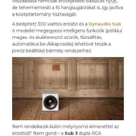
visszaadása nemcsak erőteljesebb basszust nyújt,
de tehermentesíti a fő hangsugárzókat is, így javítva
a középtartomány tisztaságát.
A beépített 300 wattos erősítő és a
Dynaudio Sub
6
modellel megegyező intelligens funkciók (például
magas- és aluláteresztő szűrők, fázisállítás,
automatikus be-/kikapcsolás) lehetővé teszik a
precíz beállítást bármely rendszerhez.
Nem rendelkezik külön mélynyomó kimenettel az
erősítőd? Nem gond – a
Sub 3
dupla RCA