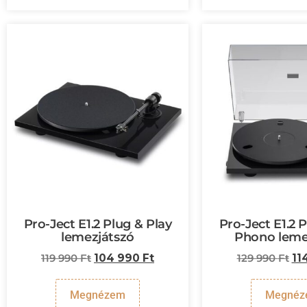
Pro-Ject E1.2 Plug & Play
Pro-Ject E1.2 
lemezjátszó
Phono leme
119 990
Ft
104 990
Ft
129 990
Ft
11
Megnézem
Megnéz