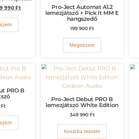
Pro-Ject Automat A1.2
9 990
Ft
lemezjátszó + Pick It MM E
hangszedő
eszem
199 900
Ft
Megnézem
ut PRO B
tszó
Pro-Ject Debut PRO B
lemezjátszó White Edition
0
Ft
349 990
Ft
eszem
Kosárba teszem