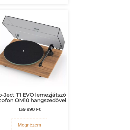
o-Ject T1 EVO lemezjátszó
tofon OM10 hangszedővel
139 990
Ft
Megnézem