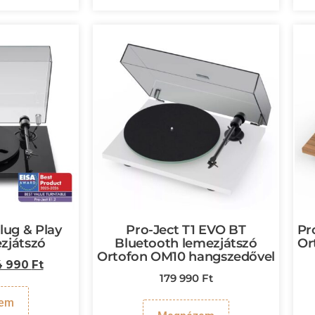
Plug & Play
Pro-Ject T1 EVO BT
Pr
zjátszó
Bluetooth lemezjátszó
Or
Ortofon OM10 hangszedővel
4 990
Ft
179 990
Ft
em