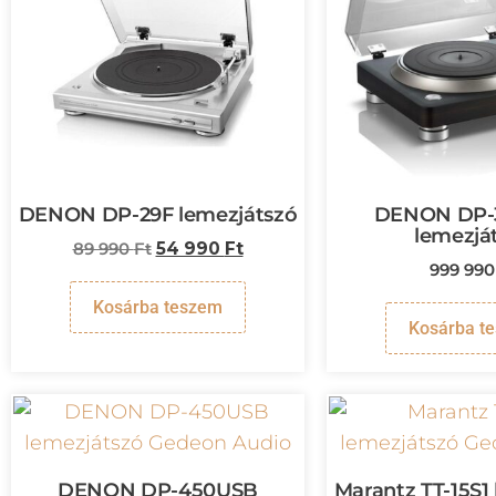
DENON DP-29F lemezjátszó
DENON DP-
lemezjá
89 990
Ft
54 990
Ft
999 99
Kosárba teszem
Kosárba t
DENON DP-450USB
Marantz TT-15S1