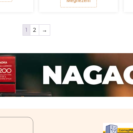
Megnézem
1
2
→