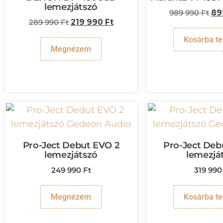
lemezjátszó
989 990
Ft
89
289 990
Ft
219 990
Ft
Kosárba t
Megnézem
Pro-Ject Debut EVO 2
Pro-Ject Deb
lemezjátszó
lemezjá
249 990
Ft
319 99
Megnézem
Kosárba t