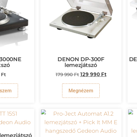
3000NE
DENON DP-300F
DE
tszó
lemezjátszó
0
Ft
179 990
Ft
129 990
Ft
eszem
Megnézem
 lemezjátszó