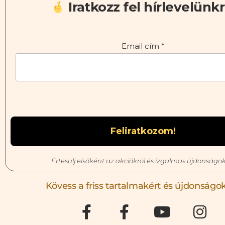
Iratkozz fel hírlevelünkr
Email cím
*
Értesülj elsőként az akciókról és izgalmas újdonságok
Kövess a friss tartalmakért és újdonságok