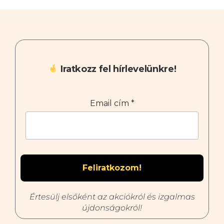
Iratkozz fel hírlevelünkre!
Email cím
*
Értesülj elsőként az akciókról és izgalmas
újdonságokról!