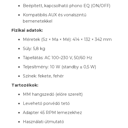
Beépített, kapcsolható phono EQ (ON/OFF)
Kompatibilis AUX és vonalszintű
bemenetekkel
Fizikai adatok:
Méretek (Sz × Ma × Mé): 414 × 132 × 342 mm
Súly: 5,8 kg
Tápellátás: AC 100–230 V, 50/60 Hz
Teljesítmény: 10 W (standby ≤ 0,5 W)
Színek: fekete, fehér
Tartozékok:
MM hangszedő (előre szerelt)
Levehető porvédő tető
Adapter 45 RPM lemezekhez
Használati útmutató