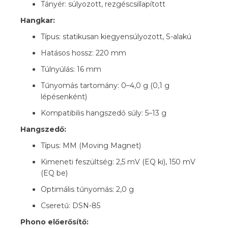
Tányér: súlyozott, rezgéscsillapított
Hangkar:
Típus: statikusan kiegyensúlyozott, S-alakú
Hatásos hossz: 220 mm
Túlnyúlás: 16 mm
Tűnyomás tartomány: 0–4,0 g (0,1 g
lépésenként)
Kompatibilis hangszedő súly: 5–13 g
Hangszedő:
Típus: MM (Moving Magnet)
Kimeneti feszültség: 2,5 mV (EQ ki), 150 mV
(EQ be)
Optimális tűnyomás: 2,0 g
Cseretű: DSN-85
Phono előerősítő: