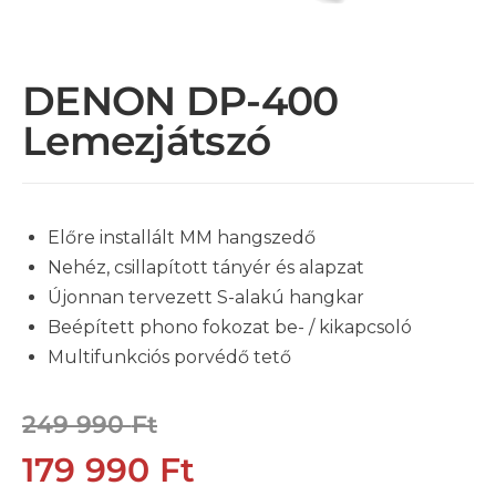
DENON DP-400
Lemezjátszó
Előre installált MM hangszedő
Nehéz, csillapított tányér és alapzat
Újonnan tervezett S-alakú hangkar
Beépített phono fokozat be- / kikapcsoló
Multifunkciós porvédő tető
249 990
Ft
179 990
Ft