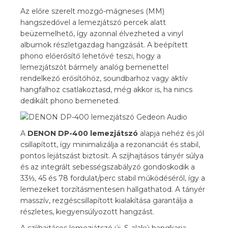
Az előre szerelt mozgó-mágneses (MM)
hangszedővel a lemezjátszó percek alatt
beüzemelhető, így azonnal élvezheted a vinyl
albumok részletgazdag hangzását. A beépített
phono előerősítő lehetővé teszi, hogy a
lemezjátszót bármely analóg bemenettel
rendelkező erősítőhöz, soundbarhoz vagy aktív
hangfalhoz csatlakoztasd, még akkor is, ha nincs
dedikált phono bemeneted.
A
DENON DP-400 lemezjátszó
alapja nehéz és jól
csillapított, így minimalizálja a rezonanciát és stabil,
pontos lejátszást biztosít. A szíjhajtásos tányér súlya
és az integrált sebességszabályzó gondoskodik a
33⅓, 45 és 78 fordulat/perc stabil működéséről, így a
lemezeket torzításmentesen hallgathatod. A tányér
masszív, rezgéscsillapított kialakítása garantálja a
részletes, kiegyensúlyozott hangzást.