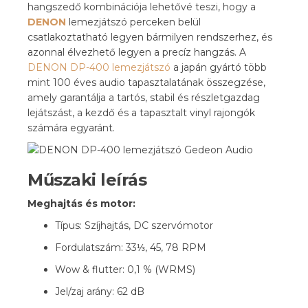
hangszedő kombinációja lehetővé teszi, hogy a
DENON
lemezjátszó perceken belül
csatlakoztatható legyen bármilyen rendszerhez, és
azonnal élvezhető legyen a precíz hangzás. A
DENON DP-400 lemezjátszó
a japán gyártó több
mint 100 éves audio tapasztalatának összegzése,
amely garantálja a tartós, stabil és részletgazdag
lejátszást, a kezdő és a tapasztalt vinyl rajongók
számára egyaránt.
Műszaki leírás
Meghajtás és motor:
Típus: Szíjhajtás, DC szervómotor
Fordulatszám: 33⅓, 45, 78 RPM
Wow & flutter: 0,1 % (WRMS)
Jel/zaj arány: 62 dB