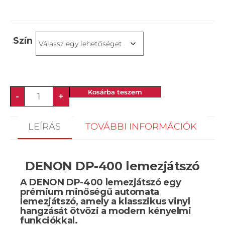
Szín
Kosárba teszem
-
+
LEÍRÁS
TOVÁBBI INFORMÁCIÓK
DENON DP-400 lemezjátszó
A
DENON DP-400 lemezjátszó
egy
prémium minőségű automata
lemezjátszó, amely a klasszikus vinyl
hangzását ötvözi a modern kényelmi
funkciókkal.