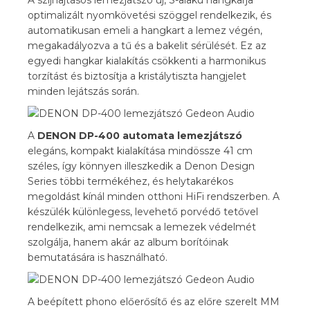
A szíjhajtásos lemezjátszó új, S-alakú hangkarja
optimalizált nyomkövetési szöggel rendelkezik, és
automatikusan emeli a hangkart a lemez végén,
megakadályozva a tű és a bakelit sérülését. Ez az
egyedi hangkar kialakítás csökkenti a harmonikus
torzítást és biztosítja a kristálytiszta hangjelet
minden lejátszás során.
A
DENON DP-400 automata lemezjátszó
elegáns, kompakt kialakítása mindössze 41 cm
széles, így könnyen illeszkedik a Denon Design
Series többi termékéhez, és helytakarékos
megoldást kínál minden otthoni HiFi rendszerben. A
készülék különlegess, levehető porvédő tetővel
rendelkezik, ami nemcsak a lemezek védelmét
szolgálja, hanem akár az album borítóinak
bemutatására is használható.
A beépített phono előerősítő és az előre szerelt MM