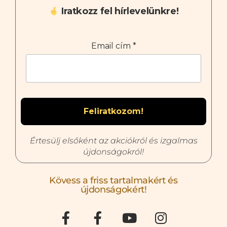
Iratkozz fel hírlevelünkre!
Email cím
*
Értesülj elsőként az akciókról és izgalmas
újdonságokról!
Kövess a friss tartalmakért és
újdonságokért!