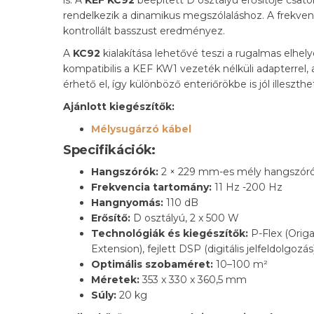
is. A
KEF KC92
beépített D osztályú erősítője csato
rendelkezik a dinamikus megszólaláshoz. A frekvenc
kontrollált basszust eredményez.
A
KC92
kialakítása lehetővé teszi a rugalmas elhe
kompatibilis a KEF KW1 vezeték nélküli adapterrel, 
érhető el, így különböző enteriőrökbe is jól illeszthe
Ajánlott kiegészítők:
Mélysugárzó kábel
Specifikációk:
Hangszórók:
2 × 229 mm-es mély hangszóró, e
Frekvencia tartomány:
11 Hz -200 Hz
Hangnyomás:
110 dB
Erősítő:
D osztályú, 2 x 500 W
Technológiák és kiegészítők:
P-Flex (Origa
Extension), fejlett DSP (digitális jelfeldolgoz
Optimális szobaméret:
10–100 m²
Méretek:
353 x 330 x 360,5 mm
Súly:
20 kg