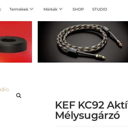
k
Termékek
Márkák
SHOP
STUDIO
KEF KC92 Aktí
Mélysugárzó