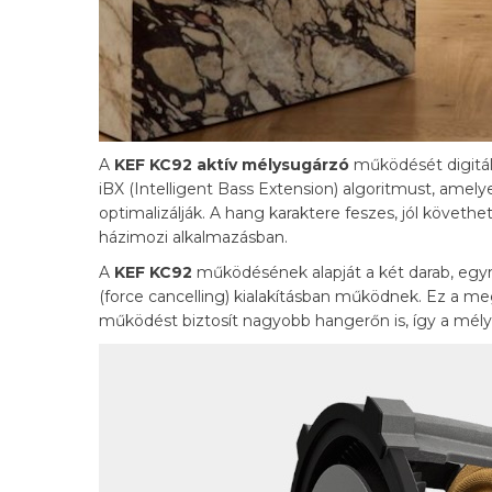
A
KEF KC92 aktív mélysugárzó
működését digitáli
iBX (Intelligent Bass Extension) algoritmust, am
optimalizálják. A hang karaktere feszes, jól követhe
házimozi alkalmazásban.
A
KEF KC92
működésének alapját a két darab, egym
(force cancelling) kialakításban működnek. Ez a me
működést biztosít nagyobb hangerőn is, így a mé