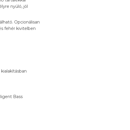
ő tartalékkal
yre nyúló, jól
álható. Opcionálisan
s fehér kivitelben
 kialakításban
lligent Bass