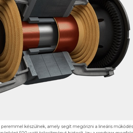
lex peremmel készülnek, amely segít megőrizni a lineáris működ