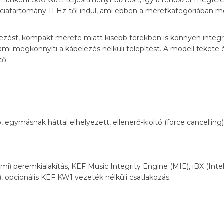
rnánként 500 watt teljesítményt biztosít, így a rendszer megfelel
iatartomány 11 Hz-től indul, ami ebben a méretkategóriában mél
lyezést, kompakt mérete miatt kisebb terekben is könnyen integr
ami megkönnyíti a kábelezés nélküli telepítést. A modell fekete é
tő.
gymásnak háttal elhelyezett, ellenerő-kioltó (force cancelling)
mi) peremkialakítás, KEF Music Integrity Engine (MIE), iBX (Inte
ás), opcionális KEF KW1 vezeték nélküli csatlakozás