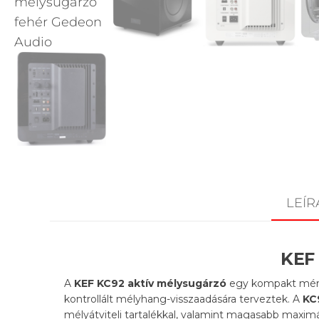
LEÍR
KEF
A
KEF KC92 aktív mélysugárzó
egy kompakt méret
kontrollált mélyhang-visszaadására terveztek. A
KC
mélyátviteli tartalékkal, valamint magasabb maxim