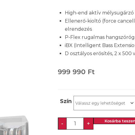
High-end aktív mélysugárzó
Ellenerő-kioltó (force cancel
elrendezés
P-Flex rugalmas hangszóró
iBX (Intelligent Bass Extensio
D osztályos erősítés, 2 x 500
999 990
Ft
Szín
Kosárba tesze
-
+