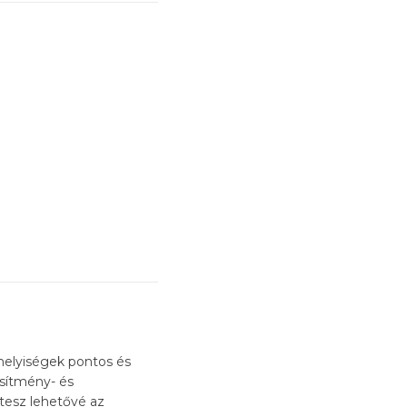
helyiségek pontos és
esítmény- és
tesz lehetővé az