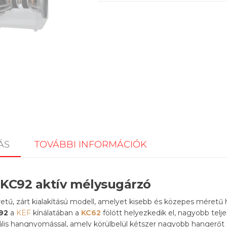
ÁS
TOVÁBBI INFORMÁCIÓK
 KC92 aktív mélysugárzó
ű, zárt kialakítású modell, amelyet kisebb és közepes méretű 
92
a
KEF
kínálatában a
KC62
fölött helyezkedik el, nagyobb telj
ális hangnyomással, amely körülbelül kétszer nagyobb hangerőt 