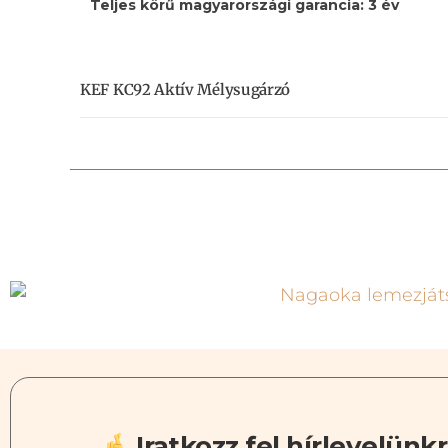
Teljes körű magyarországi garancia: 3 év
KEF KC92 Aktív Mélysugárzó
Iratkozz fel hírlevelünkr