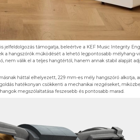
s jelfeldolgozás támogatja, beleértve a KEF Music Integrity Eng
elyek a hangszórók működését a lehető legpontosabb mélyhang-
tő, nem válik el a teljes hangtértől, hanem annak stabil alapját a
ásnak háttal elhelyezett, 229 mm-es mély hangszóró alkotja, a
goldás hatékonyan csökkenti a mechanikai rezgéseket, miközben 
lyhangok megszólaltatása feszesebb és pontosabb marad.