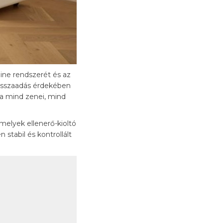
ine rendszerét és az
visszaadás érdekében
dja mind zenei, mind
melyek ellenerő-kioltó
stabil és kontrollált