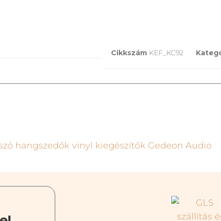
Cikkszám
KEF_KC92
Kategó
e!