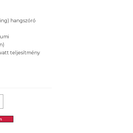
ling) hangszóró
gumi
n)
 watt teljesítmény
m