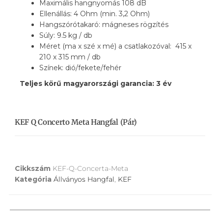
Maximális hangnyomás 108 dB
Ellenállás: 4 Ohm (min. 3,2 Ohm)
Hangszórótakaró: mágneses rögzítés
Súly: 9.5 kg / db
Méret (ma x szé x mé) a csatlakozóval: 415 x
210 x 315 mm / db
Színek: dió/fekete/fehér
Teljes körű magyarországi garancia: 3 év
KEF Q Concerto Meta Hangfal (pár)
Cikkszám
KEF-Q-Concerta-Meta
Kategória
Állványos Hangfal
,
KEF