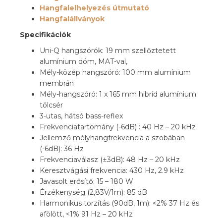
Hangfalelhelyezés útmutató
Hangfalállványok
Specifikációk
Uni-Q hangszórók: 19 mm szellőztetett
alumínium dóm, MAT-val,
Mély-közép hangszóró: 100 mm alumínium
membrán
Mély-hangszóró: 1 x 165 mm hibrid alumínium
tölcsér
3-utas, hátsó bass-reflex
Frekvenciatartomány (-6dB) : 40 Hz – 20 kHz
Jellemző mélyhangfrekvencia a szobában
(-6dB): 36 Hz
Frekvenciaválasz (±3dB): 48 Hz – 20 kHz
Keresztvágási frekvencia: 430 Hz, 2.9 kHz
Javasolt erősítő: 15 – 180 W
Érzékenység (2,83V/1m): 85 dB
Harmonikus torzítás (90dB, 1m): <2% 37 Hz és
afölött, <1% 91 Hz – 20 kHz