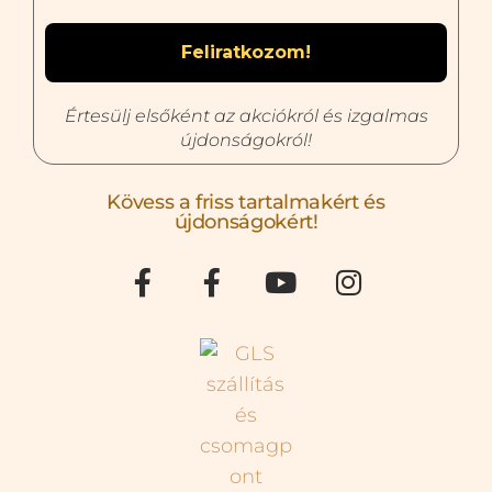
Értesülj elsőként az akciókról és izgalmas
újdonságokról!
Kövess a friss tartalmakért és
újdonságokért!