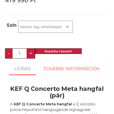
479 990
Ft
Szín
Kosárba teszem
-
+
LEÍRÁS
TOVÁBBI INFORMÁCIÓK
KEF Q Concerto Meta hangfal
(pár)
A
KEF
Q Concerto Meta
hangfal
a Q sorozatú
polcra helyezhető hangsugárzók legnagyobb