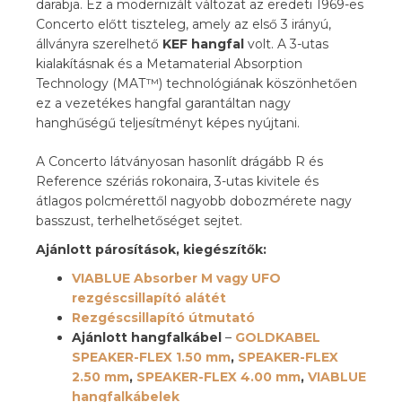
darabja. Ez a modernizált változat az eredeti 1969-es
Concerto előtt tiszteleg, amely az első 3 irányú,
állványra szerelhető
KEF hangfal
volt. A 3-utas
kialakításnak és a Metamaterial Absorption
Technology (MAT™) technológiának köszönhetően
ez a vezetékes hangfal garantáltan nagy
hanghűségű teljesítményt képes nyújtani.
A Concerto látványosan hasonlít drágább R és
Reference szériás rokonaira, 3-utas kivitele és
átlagos polcmérettől nagyobb dobozmérete nagy
basszust, terhelhetőséget sejtet.
Ajánlott párosítások, kiegészítők:
VIABLUE Absorber M vagy UFO
rezgéscsillapító alátét
Rezgéscsillapító útmutató
Ajánlott hangfalkábel
–
GOLDKABEL
SPEAKER-FLEX 1.50 mm
,
SPEAKER-FLEX
2.50 mm
,
SPEAKER-FLEX 4.00 mm
,
VIABLUE
hangfalkábelek