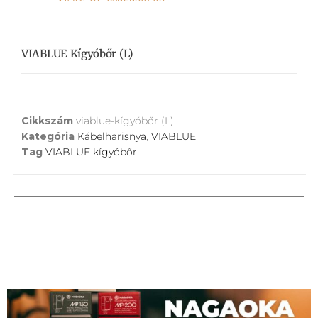
VIABLUE Kígyóbőr (L)
Cikkszám
viablue-kígyóbőr (L)
Kategória
Kábelharisnya
,
VIABLUE
Tag
VIABLUE kígyóbőr