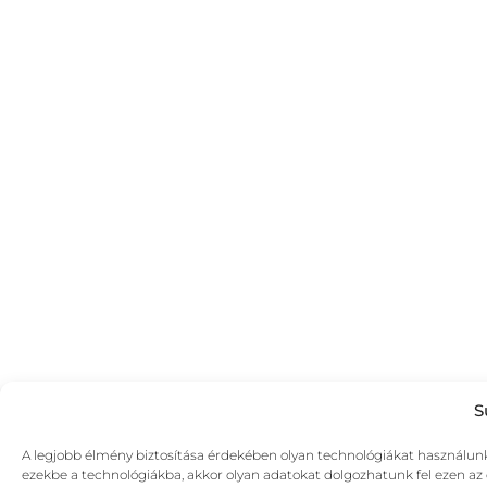
S
A legjobb élmény biztosítása érdekében olyan technológiákat használunk,
ezekbe a technológiákba, akkor olyan adatokat dolgozhatunk fel ezen az o