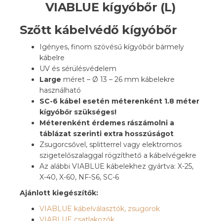
VIABLUE kígyóbőr (L)
Szőtt kábelvédő kígyóbőr
Igényes, finom szövésű kígyóbőr bármely
kábelre
UV és sérülésvédelem
Large
méret – Ø 13 – 26 mm kábelekre
használható
SC-6 kábel esetén méterenként 1.8 méter
kígyóbőr szükséges!
Méterenként érdemes rászámolni a
táblázat szerinti extra hosszúságot
Zsugorcsővel, splitterrel vagy elektromos
szigetelőszalaggal rögzíthető a kábelvégekre
Az alábbi VIABLUE kábelekhez gyártva: X-25,
X-40, X-60, NF-S6, SC-6
Ajánlott kiegészítők:
VIABLUE kábelválasztók, zsugorok
VIABLUE csatlakozók