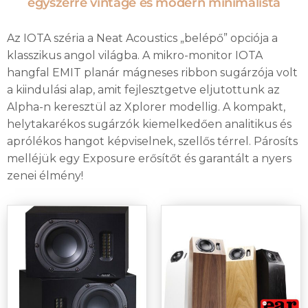
egyszerre vintage és modern minimalista
Az IOTA széria a Neat Acoustics „belépő” opciója a
klasszikus angol világba. A mikro-monitor IOTA
hangfal EMIT planár mágneses ribbon sugárzója volt
a kiindulási alap, amit fejlesztgetve eljutottunk az
Alpha-n keresztül az Xplorer modellig. A kompakt,
helytakarékos sugárzók kiemelkedően analitikus és
aprólékos hangot képviselnek, szellős térrel. Párosíts
melléjük egy Exposure erősítőt és garantált a nyers
zenei élmény!