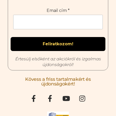
Email cím
*
Értesülj elsőként az akciókról és izgalmas
újdonságokról!
Kövess a friss tartalmakért és
újdonságokért!