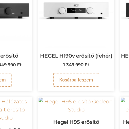
erősítő
HEGEL H190v erősítő (fehér)
HEG
 049 990
Ft
1 349 990
Ft
em
Kosárba teszem
Hegel H95 erősítő
He