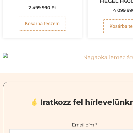
HEGEL H600 
2 499 990
Ft
4 099 9
Kosárba teszem
Kosárba t
Iratkozz fel hírlevelünkr
Email cím
*