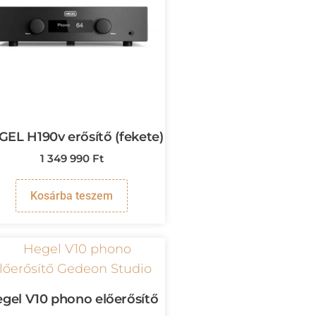
EL H190v erősítő (fekete)
1 349 990
Ft
Kosárba teszem
gel V10 phono előerősítő