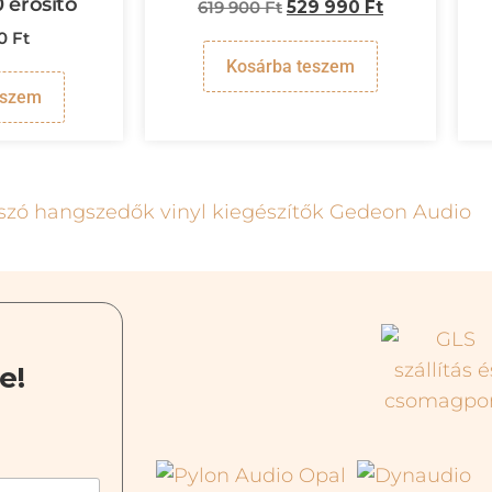
erősítő
619 900
Ft
529 990
Ft
90
Ft
Kosárba teszem
eszem
e!