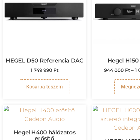
HEGEL D50 Referencia DAC
Hegel H150 
1 749 990
Ft
944 000
Ft
–
1
Kosárba teszem
Megnéz
Hegel H400 hálózatos
erősítő