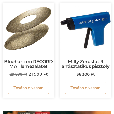
Bluehorizon RECORD
Milty Zerostat 3
MAT lemezalátét
antisztatikus pisztoly
29 990
Ft
21 990
Ft
36 300
Ft
Tovább olvasom
Tovább olvasom