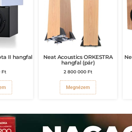
ta II hangfal
Neat Acoustics ORKESTRA
Ne
)
hangfal (pár)
0
Ft
2 800 000
Ft
em
Megnézem