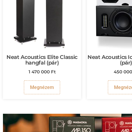
Neat Acoustics Elite Classic
Neat Acoustics Io
hangfal (pár)
(pár
1 470 000
Ft
450 00
Megnézem
Megnéz