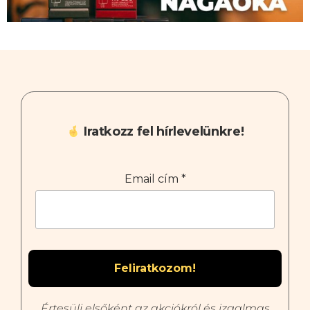
Iratkozz fel hírlevelünkre!
Email cím
*
Értesülj elsőként az akciókról és izgalmas