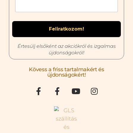
Értesülj elsőként az akciókról és izgalmas
újdonságokról!
Kövess a friss tartalmakért és
újdonságokért!