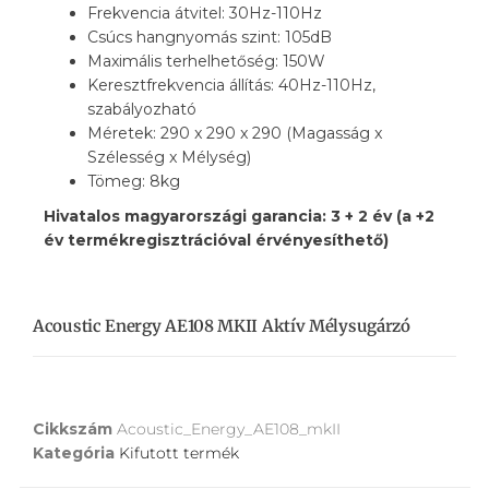
Frekvencia átvitel: 30Hz-110Hz
Csúcs hangnyomás szint: 105dB
Maximális terhelhetőség: 150W
Keresztfrekvencia állítás: 40Hz-110Hz,
szabályozható
Méretek: 290 x 290 x 290 (Magasság x
Szélesség x Mélység)
Tömeg: 8kg
Hivatalos magyarországi garancia: 3 + 2 év (a +2
év termékregisztrációval érvényesíthető)
Acoustic Energy AE108 MKII Aktív Mélysugárzó
Cikkszám
Acoustic_Energy_AE108_mkII
Kategória
Kifutott termék