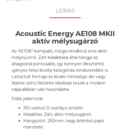
LEÍRÁS
Acoustic Energy AE108 MKII
aktív mélysugárzó
Az AE108² kompakt, mégis rendkívül erős aktív
mélynyomó. Zárt kialakítása által hangja az
átlagosnál pontosabb, így könnyen illesztehtő
igényes felső-közép kategóriás rendszerekbe is.
Letisztult formája és kiváló minőségű dió vagy
fekete színű felületei ideálissá teszik a modern
nappalikban való használatra.
Főbb jellemzők:
150 wattos D osztályú erősítő
Kialakítás: Zárt, aktív mélysugárzó
Hangszóró: 250mm, nagy kitérésű papír
membrán