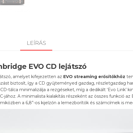
LEÍRÁS
bridge EVO CD lejátszó
tszó, amelyet kifejezetten az
EVO streaming erősítőkhöz
ter
szást biztosít, így a CD gyűjteményed gazdag, részletgazdag ha
CD-tálca minimalizálja a rezgéseket, míg a dedikált ‘Evo Link’ k
-jához. A minimalista kialakítás részeként az összes funkció az E
miközben a 6,8”-os kijelzőn a lemezborítók és számcímek is me