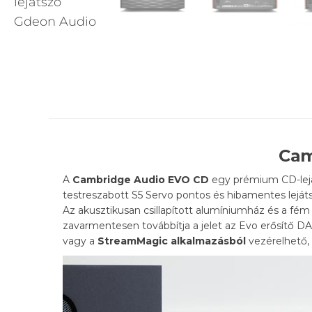
Cam
A
Cambridge Audio
EVO CD
egy prémium CD-lejá
testreszabott S5 Servo pontos és hibamentes leját
Az akusztikusan csillapított alumíniumház és a fém 
zavarmentesen továbbítja a jelet az Evo erősítő DAC
vagy a
StreamMagic alkalmazásból
vezérelhető, 