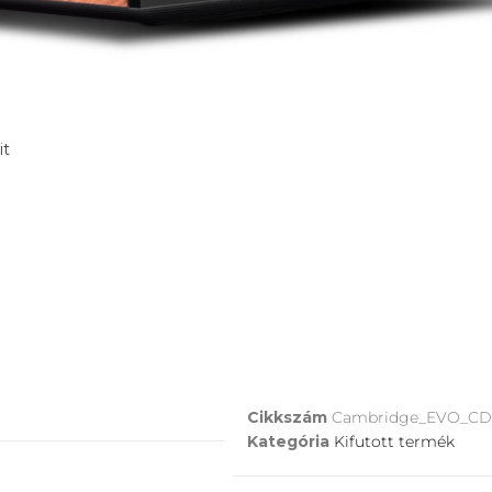
it
Cikkszám
Cambridge_EVO_C
Kategória
Kifutott termék