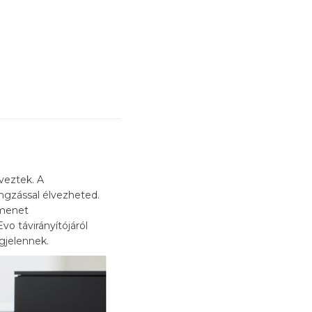
veztek. A
ngzással élvezheted.
imenet
vo távirányítójáról
gjelennek.