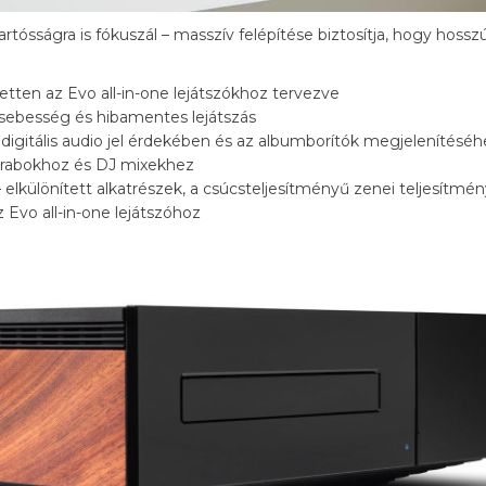
sságra is fókuszál – masszív felépítése biztosítja, hogy hossz
tten az Evo all-in-one lejátszókhoz tervezve
sebesség és hibamentes lejátszás
a digitális audio jel érdekében és az albumborítók megjelenítéséh
darabokhoz és DJ mixekhez
 elkülönített alkatrészek, a csúcsteljesítményű zenei teljesítm
 Evo all-in-one lejátszóhoz