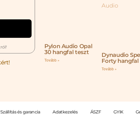
Pylon Audio Opal
ról!
30 hangfal teszt
Dynaudio Spe
Forty hangfal
Tovább »
ért!
Tovább »
Szállítás és garancia
Adatkezelés
ÁSZF
GYIK
G