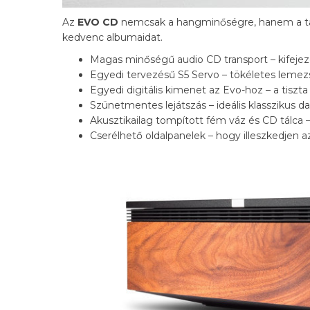
Az
EVO CD
nemcsak a hangminőségre, hanem a tartó
kedvenc albumaidat.
Magas minőségű audio CD transport – kifejeze
Egyedi tervezésű S5 Servo – tökéletes lemez
Egyedi digitális kimenet az Evo-hoz – a tiszt
Szünetmentes lejátszás – ideális klasszikus 
Akusztikailag tompított fém váz és CD tálca –
Cserélhető oldalpanelek – hogy illeszkedjen az