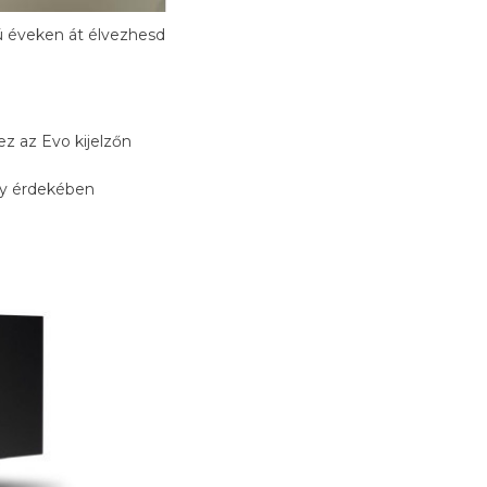
ú éveken át élvezhesd
ez az Evo kijelzőn
ény érdekében