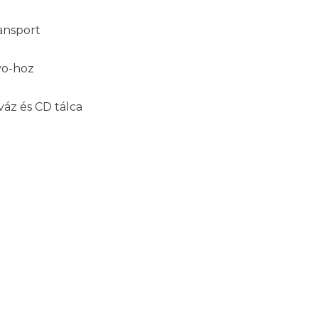
ansport
vo-hoz
váz és CD tálca