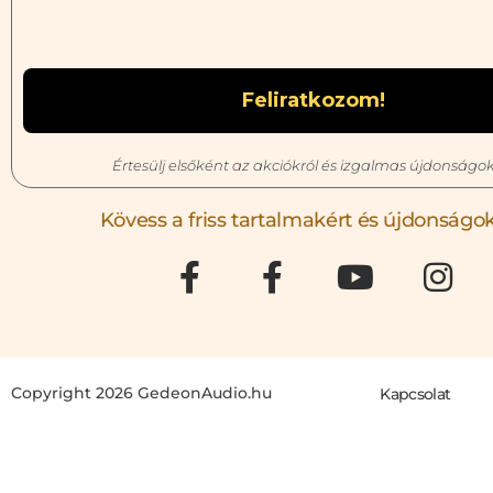
Értesülj elsőként az akciókról és izgalmas újdonságok
Kövess a friss tartalmakért és újdonságok
Copyright 2026 GedeonAudio.hu
Kapcsolat