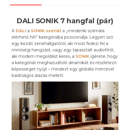
DALI SONIK 7 hangfal (pár)
A
DALI
a
SONIK szériát
a „mindenki számára
elérhető hifi” kategóriába pozicionálja. Legyen szó
egy kezdő zenehallgatóról, aki most fedezi fel a
minőségi hangzást, vagy egy tapasztalt audiofilről,
aki modern megoldást keres, a
SONIK
ígérete, hogy
a kategóriát meghazudtoló dinamikát és részletező
képességet nyújt – mindezt egy globális mércével
barátságos árazás mellett.