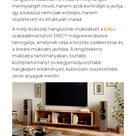
mennyiségét növeli, hanem azok kontrollját is javítja,
így a basszus nemcsak erőteljes, hanem
részletezett és strukturált marad.
A mély és közép hangszórók működését a
DALI
szabadalmaztatott SMC™ mágnesrendszere
támogatja, amelynek célja a torzítás csökkentése és
a lineáris működés javítása. A lengőtekercs
működési tartományában, tisztább
középtartományt és kiegyensúlyozottabb
hangképet eredményez, különösen összetettebb
zenei anyagok esetén.