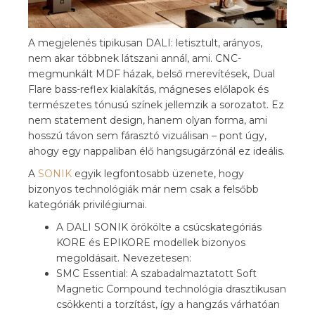
A megjelenés tipikusan DALI: letisztult, arányos,
nem akar többnek látszani annál, ami. CNC-
megmunkált MDF házak, belső merevítések, Dual
Flare bass-reflex kialakítás, mágneses előlapok és
természetes tónusú színek jellemzik a sorozatot. Ez
nem statement design, hanem olyan forma, ami
hosszú távon sem fárasztó vizuálisan – pont úgy,
ahogy egy nappaliban élő hangsugárzónál ez ideális.
A
SONIK
egyik legfontosabb üzenete, hogy
bizonyos technológiák már nem csak a felsőbb
kategóriák privilégiumai.
A DALI SONIK örökölte a csúcskategóriás
KORE és EPIKORE modellek bizonyos
megoldásait. Nevezetesen:
SMC Essential: A szabadalmaztatott Soft
Magnetic Compound technológia drasztikusan
csökkenti a torzítást, így a hangzás várhatóan