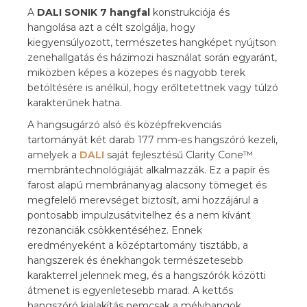
A
DALI
SONIK 7 hangfal
konstrukciója és
hangolása azt a célt szolgálja, hogy
kiegyensúlyozott, természetes hangképet nyújtson
zenehallgatás és házimozi használat során egyaránt,
miközben képes a közepes és nagyobb terek
betöltésére is anélkül, hogy erőltetettnek vagy túlzó
karakterűnek hatna.
A hangsugárzó alsó és középfrekvenciás
tartományát két darab 177 mm-es hangszóró kezeli,
amelyek a
DALI
saját fejlesztésű Clarity Cone™
membrántechnológiáját alkalmazzák. Ez a papír és
farost alapú membránanyag alacsony tömeget és
megfelelő merevséget biztosít, ami hozzájárul a
pontosabb impulzusátvitelhez és a nem kívánt
rezonanciák csökkentéséhez. Ennek
eredményeként a középtartomány tisztább, a
hangszerek és énekhangok természetesebb
karakterrel jelennek meg, és a hangszórók közötti
átmenet is egyenletesebb marad. A kettős
hangszóró kialakítás nemcsak a mélyhangok