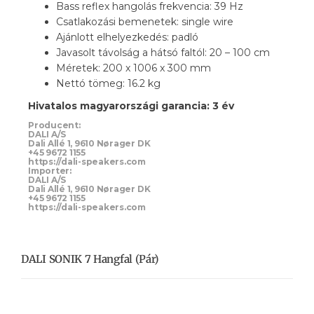
Bass reflex hangolás frekvencia: 39 Hz
Csatlakozási bemenetek: single wire
Ajánlott elhelyezkedés: padló
Javasolt távolság a hátsó faltól: 20 – 100 cm
Méretek: 200 x 1006 x 300 mm
Nettó tömeg: 16.2 kg
Hivatalos magyarországi garancia: 3 év
Producent:
DALI A/S
Dali Allé 1, 9610 Nørager DK
+45 9672 1155
https://dali-speakers.com
Importer:
DALI A/S
Dali Allé 1, 9610 Nørager DK
+45 9672 1155
https://dali-speakers.com
DALI SONIK 7 Hangfal (pár)