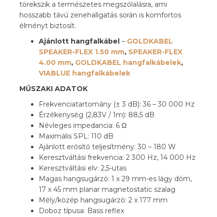
törekszik a természetes megszólalásra, ami
hosszabb távú zenehallgatás során is komfortos
élményt biztosít.
Ajánlott hangfalkábel
–
GOLDKABEL
SPEAKER-FLEX 1.50 mm
,
SPEAKER-FLEX
4.00 mm
,
GOLDKABEL hangfalkábelek
,
VIABLUE hangfalkábelek
MŰSZAKI ADATOK
Frekvenciatartomány (± 3 dB): 36 – 30 000 Hz
Érzékenység (2,83V / 1m): 88,5 dB
Névleges impedancia: 6 Ω
Maximális SPL: 110 dB
Ajánlott erősítő teljesítmény: 30 – 180 W
Keresztváltási frekvencia: 2 300 Hz, 14 000 Hz
Keresztváltási elv: 2,5-utas
Magas hangsugárzó: 1 x 29 mm-es lágy dóm,
17 x 45 mm planar magnetostatic szalag
Mély/közép hangsugárzó: 2 x 177 mm
Doboz típusa: Bass reflex