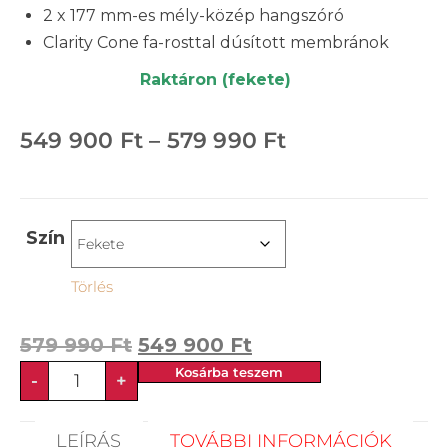
2 x 177 mm-es mély-közép hangszóró
Clarity Cone fa-rosttal dúsított membránok
Raktáron (fekete)
549 900
Ft
–
579 990
Ft
Szín
Törlés
579 990
Ft
549 900
Ft
Kosárba teszem
-
+
LEÍRÁS
TOVÁBBI INFORMÁCIÓK