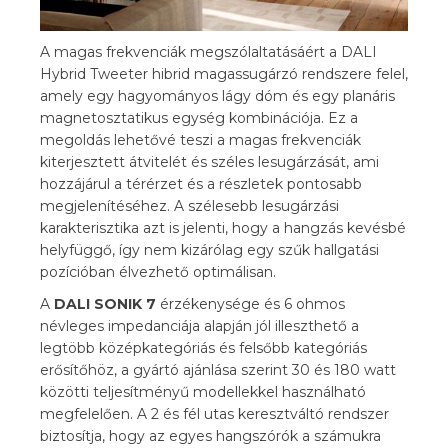
A magas frekvenciák megszólaltatásáért a DALI
Hybrid Tweeter hibrid magassugárzó rendszere felel,
amely egy hagyományos lágy dóm és egy planáris
magnetosztatikus egység kombinációja. Ez a
megoldás lehetővé teszi a magas frekvenciák
kiterjesztett átvitelét és széles lesugárzását, ami
hozzájárul a térérzet és a részletek pontosabb
megjelenítéséhez. A szélesebb lesugárzási
karakterisztika azt is jelenti, hogy a hangzás kevésbé
helyfüggő, így nem kizárólag egy szűk hallgatási
pozícióban élvezhető optimálisan.
A
DALI SONIK 7
érzékenysége és 6 ohmos
névleges impedanciája alapján jól illeszthető a
legtöbb középkategóriás és felsőbb kategóriás
erősítőhöz, a gyártó ajánlása szerint 30 és 180 watt
közötti teljesítményű modellekkel használható
megfelelően. A 2 és fél utas keresztváltó rendszer
biztosítja, hogy az egyes hangszórók a számukra