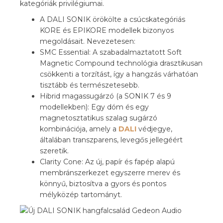
kategóriák privilégiumai.
A DALI SONIK örökölte a csúcskategóriás
KORE és EPIKORE modellek bizonyos
megoldásait. Nevezetesen:
SMC Essential: A szabadalmaztatott Soft
Magnetic Compound technológia drasztikusan
csökkenti a torzítást, így a hangzás várhatóan
tisztább és természetesebb.
Hibrid magassugárzó (a SONIK 7 és 9
modellekben): Egy dóm és egy
magnetosztatikus szalag sugárzó
kombinációja, amely a
DALI
védjegye,
általában transzparens, levegős jellegéért
szeretik.
Clarity Cone: Az új, papír és fapép alapú
membránszerkezet egyszerre merev és
könnyű, biztosítva a gyors és pontos
mélyközép tartományt.