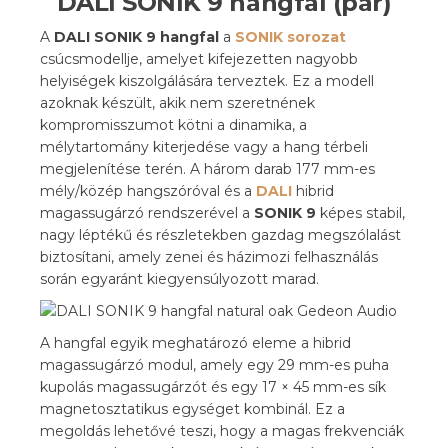
DALI SONIK 9 hangfal (pár)
A
DALI SONIK 9 hangfal
a
SONIK sorozat
csúcsmodellje, amelyet kifejezetten nagyobb
helyiségek kiszolgálására terveztek. Ez a modell
azoknak készült, akik nem szeretnének
kompromisszumot kötni a dinamika, a
mélytartomány kiterjedése vagy a hang térbeli
megjelenítése terén. A három darab 177 mm-es
mély/közép hangszóróval és a
DALI
hibrid
magassugárzó rendszerével a
SONIK 9
képes stabil,
nagy léptékű és részletekben gazdag megszólalást
biztosítani, amely zenei és házimozi felhasználás
során egyaránt kiegyensúlyozott marad.
A hangfal egyik meghatározó eleme a hibrid
magassugárzó modul, amely egy 29 mm-es puha
kupolás magassugárzót és egy 17 × 45 mm-es sík
magnetosztatikus egységet kombinál. Ez a
megoldás lehetővé teszi, hogy a magas frekvenciák