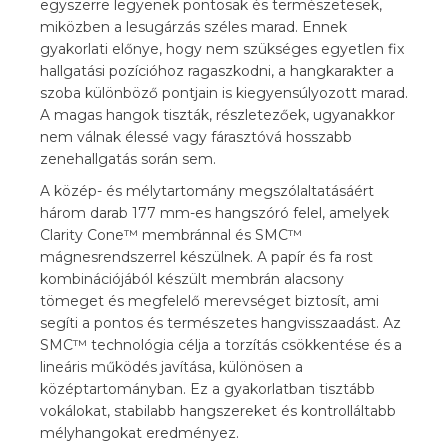
egyszerre legyenek pontosak és természetesek,
miközben a lesugárzás széles marad. Ennek
gyakorlati előnye, hogy nem szükséges egyetlen fix
hallgatási pozícióhoz ragaszkodni, a hangkarakter a
szoba különböző pontjain is kiegyensúlyozott marad.
A magas hangok tiszták, részletezőek, ugyanakkor
nem válnak élessé vagy fárasztóvá hosszabb
zenehallgatás során sem.
A közép- és mélytartomány megszólaltatásáért
három darab 177 mm-es hangszóró felel, amelyek
Clarity Cone™ membránnal és SMC™
mágnesrendszerrel készülnek. A papír és fa rost
kombinációjából készült membrán alacsony
tömeget és megfelelő merevséget biztosít, ami
segíti a pontos és természetes hangvisszaadást. Az
SMC™ technológia célja a torzítás csökkentése és a
lineáris működés javítása, különösen a
középtartományban. Ez a gyakorlatban tisztább
vokálokat, stabilabb hangszereket és kontrolláltabb
mélyhangokat eredményez.