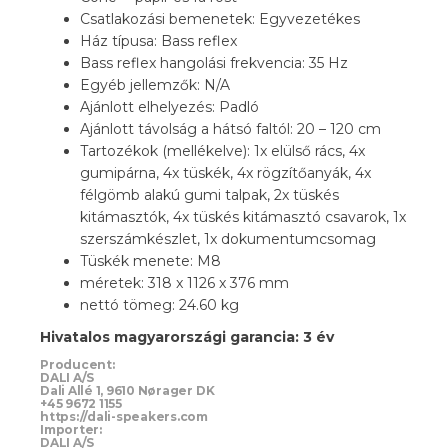
Csatlakozási bemenetek: Egyvezetékes
Ház típusa: Bass reflex
Bass reflex hangolási frekvencia: 35 Hz
Egyéb jellemzők: N/A
Ajánlott elhelyezés: Padló
Ajánlott távolság a hátsó faltól: 20 – 120 cm
Tartozékok (mellékelve): 1x elülső rács, 4x
gumipárna, 4x tüskék, 4x rögzítőanyák, 4x
félgömb alakú gumi talpak, 2x tüskés
kitámasztók, 4x tüskés kitámasztó csavarok, 1x
szerszámkészlet, 1x dokumentumcsomag
Tüskék menete: M8
méretek: 318 x 1126 x 376 mm
nettó tömeg: 24.60 kg
Hivatalos magyarországi garancia: 3 év
Producent:
DALI A/S
Dali Allé 1, 9610 Nørager DK
+45 9672 1155
https://dali-speakers.com
Importer:
DALI A/S