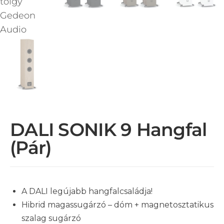
DALI SONIK 9 Hangfal
(pár)
A DALI legújabb hangfalcsaládja!
Hibrid magassugárzó – dóm + magnetosztatikus
szalag sugárzó