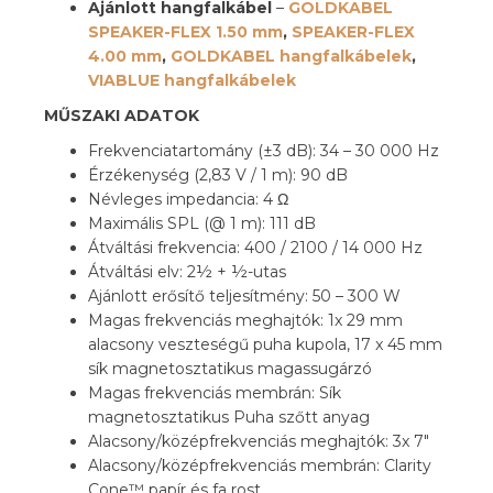
Ajánlott hangfalkábel
–
GOLDKABEL
SPEAKER-FLEX 1.50 mm
,
SPEAKER-FLEX
4.00 mm
,
GOLDKABEL hangfalkábelek
,
VIABLUE hangfalkábelek
MŰSZAKI ADATOK
Frekvenciatartomány (±3 dB): 34 – 30 000 Hz
Érzékenység (2,83 V / 1 m): 90 dB
Névleges impedancia: 4 Ω
Maximális SPL (@ 1 m): 111 dB
Átváltási frekvencia: 400 / 2100 / 14 000 Hz
Átváltási elv: 2½ + ½-utas
Ajánlott erősítő teljesítmény: 50 – 300 W
Magas frekvenciás meghajtók: 1x 29 mm
alacsony veszteségű puha kupola, 17 x 45 mm
sík magnetosztatikus magassugárzó
Magas frekvenciás membrán: Sík
magnetosztatikus Puha szőtt anyag
Alacsony/középfrekvenciás meghajtók: 3x 7″
Alacsony/középfrekvenciás membrán: Clarity
Cone™ papír és fa rost