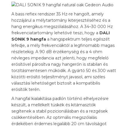
A bass reflex rendszer 35 Hz-re hangolt, amely
hozzájárul a mélytartomány kiterjesztéséhez és a
hang energikus megszólalásához. A 34–30 000 Hz
frekvenciatartomány lehetővé teszi, hogy a
DALI
SONIK 9 hangfa
a hangspektrum teljes egészét
lefedje, a mély frekvenciáktól a legfinomabb magas
részletekig. A 90 dB érzékenység és a 4 ohm
névleges impedancia azt jelenti, hogy megfelelő
erősítővel párosítva nagy hangerőn is stabilan és
torzításmentesen működik. A gyártó 50 és 300 watt
közötti erősítő teljesítményt javasol, ami széles
választási lehetőséget biztosít a kompatibilis
erősítők terén.
A hangfal kialakítása padlón történő elhelyezésre
készült, a mellékelt tüskék és kitámasztók
segítenek a stabil pozicionálásban és a rezgések
csökkentésében. Az optimális megszólalás
érdekében érdemes legalább 20 cm távolságot