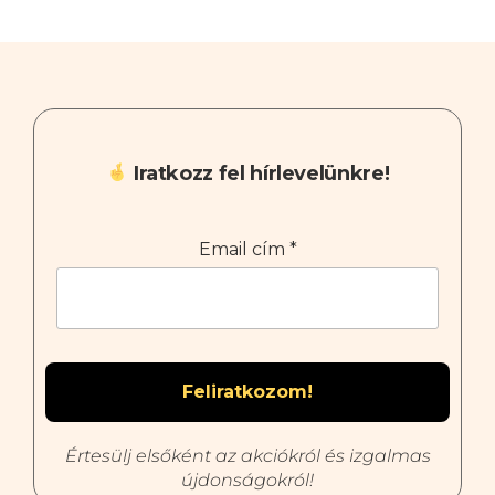
Iratkozz fel hírlevelünkre!
Email cím
*
Értesülj elsőként az akciókról és izgalmas
újdonságokról!