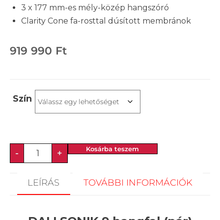
3 x 177 mm-es mély-közép hangszóró
Clarity Cone fa-rosttal dúsított membránok
919 990
Ft
Szín
Kosárba teszem
-
+
LEÍRÁS
TOVÁBBI INFORMÁCIÓK