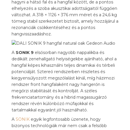
hagyni a hátsó fal és a hangfal között, de a pontos
elhelyezés a szoba akusztikai adottságaitól függően
változhat. A 318 × 1126 × 376 mm méret és a 24,6 kg
tömeg stabil szerkezetet biztosít, amely hozzájárul a
rezonanciák csökkentéséhez és a pontos
hangvisszaadáshoz.
A
SONIK 9
elsősorban nagyobb nappalikba és
dedikált zenehallgató helyiségekbe ajánlható, ahol a
hangfal képes kihasználni teljes dinamikai és térbeli
potenciálját. Sztereó rendszerben részletes és
kiegyensúlyozott megszólalást kínál, míg házimozi
rendszer front hangfalaként nagy hangerőn is
megőrzi stabilitását és kontrollját. A széles
frekvenciatartomány és a hibrid magassugárzó
rendszer révén különböző műfajokkal és
tartalmakkal egyaránt jól használható.
A
SONIK
egyik legfontosabb üzenete, hogy
bizonyos technológiák már nem csak a felsőbb