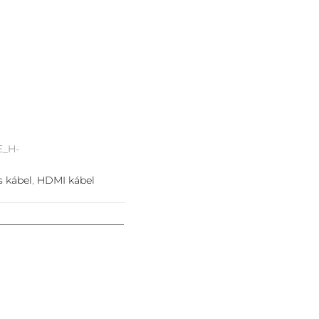
E_H-
s kábel
,
HDMI kábel