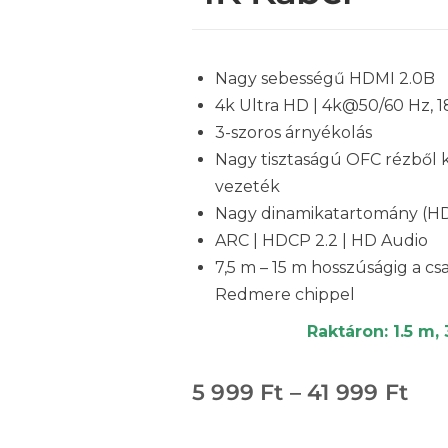
Nagy sebességű HDMI 2.0B
4k Ultra HD | 4k@50/60 Hz, 
3-szoros árnyékolás
Nagy tisztaságú OFC rézből 
vezeték
Nagy dinamikatartomány (H
ARC | HDCP 2.2 | HD Audio
7,5 m – 15 m hosszúságig a cs
Redmere chippel
Raktáron: 1.5 m,
5 999
Ft
–
41 999
Ft