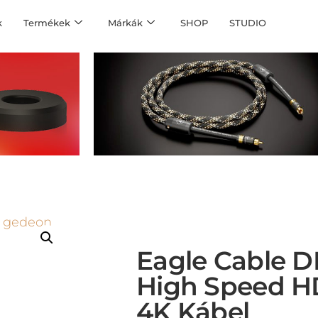
k
Termékek
Márkák
SHOP
STUDIO
Eagle Cable 
High Speed H
4K Kábel