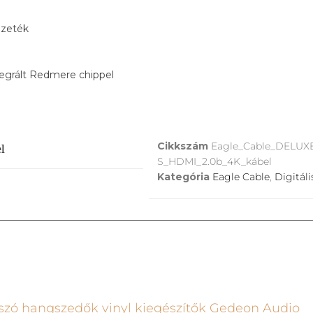
ezeték
tegrált Redmere chippel
Cikkszám
Eagle_Cable_DELUX
l
S_HDMI_2.0b_4K_kábel
Kategória
Eagle Cable
,
Digitáli