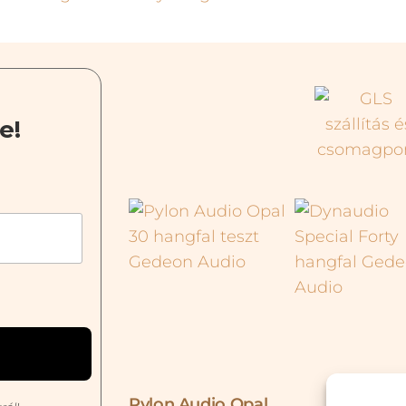
e!
Pylon Audio Opal