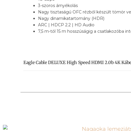
3-szoros árnyékolás
Nagy tisztaságú OFC rézből készült tömör v
Nagy dinamikatartomány (HDR)
ARC | HDCP 2.2 | HD Audio
7,5 m-től 15 m hosszúságig a csatlakozóba in
Eagle Cable DELUXE High Speed HDMI 2.0b 4K Kábe