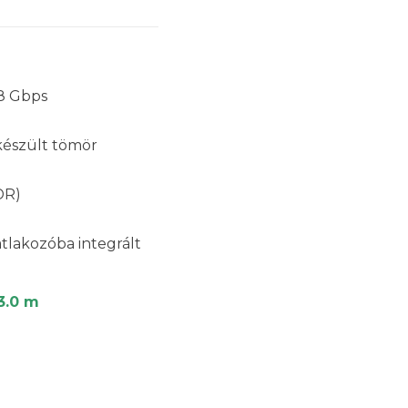
18 Gbps
készült tömör
DR)
atlakozóba integrált
 3.0 m