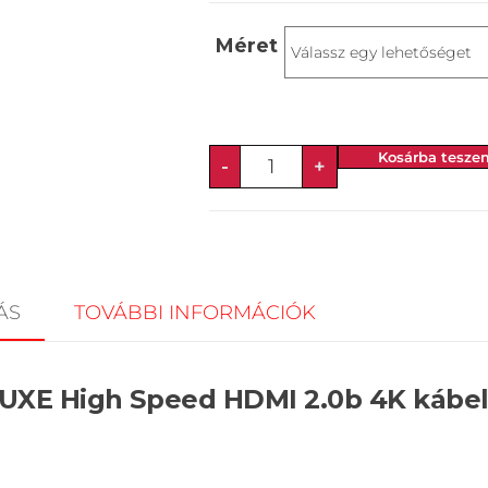
Méret
Kosárba tesze
-
+
ÁS
TOVÁBBI INFORMÁCIÓK
UXE High Speed HDMI 2.0b 4K kábe