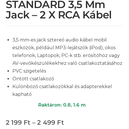
STANDARD 3,5 Mm
Jack – 2 X RCA Kábel
3,5 mm-es jack sztereó audio kábel mobil
eszközök, például MP3-lejátszók (iPod), okos
telefonok, Laptopok, PC-k stb. erősítőhöz vagy
AV-vevőkészülékekhez való csatlakoztatásához
PVC szigetelés
Öntött csatlakozó
Különböző csatlakozókkal és adapterekkel
kapható
Raktáron: 0.8, 1.6 m
2 199
Ft
–
2 499
Ft