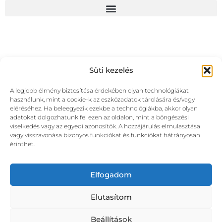
Süti kezelés
A legjobb élmény biztosítása érdekében olyan technológiákat
használunk, mint a cookie-k az eszközadatok tárolására és/vagy
eléréséhez. Ha beleegyezik ezekbe a technológiákba, akkor olyan
adatokat dolgozhatunk fel ezen az oldalon, mint a böngészési
viselkedés vagy az egyedi azonosítók. A hozzájárulás elmulasztása
vagy visszavonása bizonyos funkciókat és funkciókat hátrányosan
érinthet.
Elfogadom
Elutasítom
Beállítások