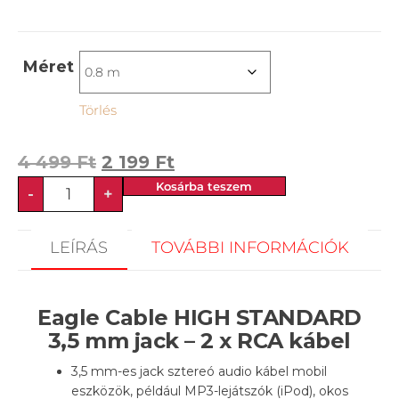
Méret
Törlés
4 499
Ft
2 199
Ft
Kosárba teszem
-
+
LEÍRÁS
TOVÁBBI INFORMÁCIÓK
Eagle Cable HIGH STANDARD
3,5 mm jack – 2 x RCA kábel
3,5 mm-es jack sztereó audio kábel mobil
eszközök, például MP3-lejátszók (iPod), okos