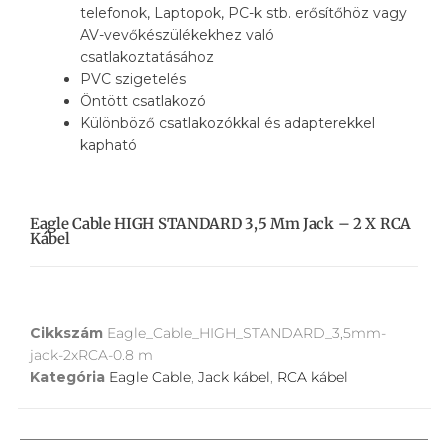
telefonok, Laptopok, PC-k stb. erősítőhöz vagy
AV-vevőkészülékekhez való
csatlakoztatásához
PVC szigetelés
Öntött csatlakozó
Különböző csatlakozókkal és adapterekkel
kapható
Eagle Cable HIGH STANDARD 3,5 Mm Jack – 2 X RCA
Kábel
Cikkszám
Eagle_Cable_HIGH_STANDARD_3,5mm-
jack-2xRCA-0.8 m
Kategória
Eagle Cable
,
Jack kábel
,
RCA kábel