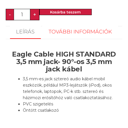
Kosárba teszem
-
+
LEÍRÁS
TOVÁBBI INFORMÁCIÓK
Eagle Cable HIGH STANDARD
3,5 mm jack- 90°-os 3,5 mm
jack kábel
3,5 mm-es jack sztereó audio kábel mobil
eszközök, például MP3-lejátszók (iPod), okos
telefonok, laptopok, PC-k stb. sztereó és
házimozi erősítőhöz való csatlakoztatásához.
PVC szigetelés
Öntött csatlakozó