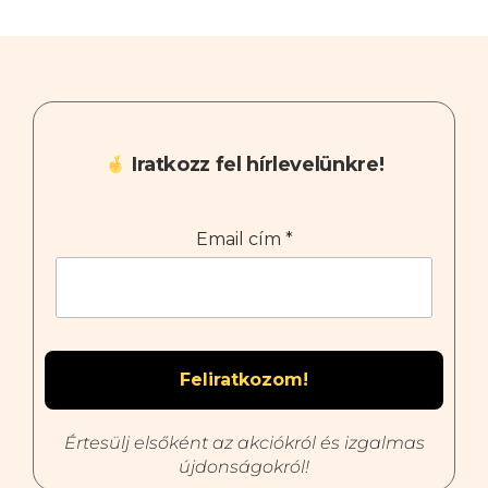
Iratkozz fel hírlevelünkre!
Email cím
*
Értesülj elsőként az akciókról és izgalmas
újdonságokról!