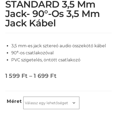
STANDARD 3,5 Mm
Jack- 90°-Os 3,5 Mm
Jack Kábel
3,5 mm-es jack sztereó audio összekötő kábel
90°-os csatlakozóval
PVC szigetelés, öntött csatlakozó
1 599
Ft
–
1 699
Ft
Méret