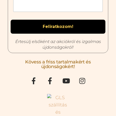
Értesülj elsőként az akciókról és izgalmas
újdonságokról!
Kövess a friss tartalmakért és
újdonságokért!