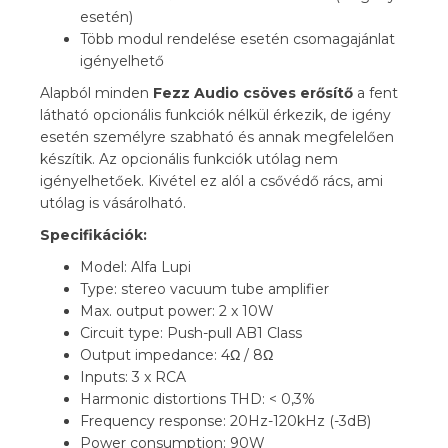
esetén)
Több modul rendelése esetén csomagajánlat
igényelhető
Alapból minden
Fezz Audio csöves erősítő
a fent
látható opcionális funkciók nélkül érkezik, de igény
esetén személyre szabható és annak megfelelően
készítik. Az opcionális funkciók utólag nem
igényelhetőek. Kivétel ez alól a csővédő rács, ami
utólag is vásárolható.
Specifikációk:
Model: Alfa Lupi
Type: stereo vacuum tube amplifier
Max. output power: 2 x 10W
Circuit type: Push-pull AB1 Class
Output impedance: 4Ω / 8Ω
Inputs: 3 x RCA
Harmonic distortions THD: < 0,3%
Frequency response: 20Hz-120kHz (-3dB)
Power consumption: 90W