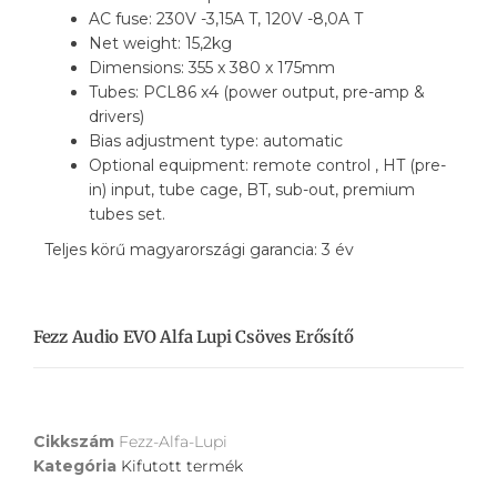
AC fuse: 230V -3,15A T, 120V -8,0A T
Net weight: 15,2kg
Dimensions: 355 x 380 x 175mm
Tubes: PCL86 x4 (power output, pre-amp &
drivers)
Bias adjustment type: automatic
Optional equipment: remote control , HT (pre-
in) input, tube cage, BT, sub-out, premium
tubes set.
Teljes körű magyarországi garancia: 3 év
Fezz Audio EVO Alfa Lupi Csöves Erősítő
Cikkszám
Fezz-Alfa-Lupi
Kategória
Kifutott termék