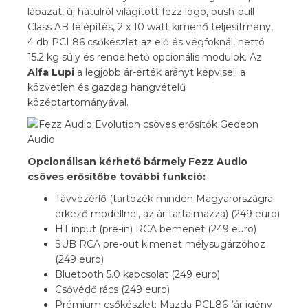
lábazat, új hátulról világított fezz logo, push-pull
Class AB felépítés, 2 x 10 watt kimenő teljesítmény,
4 db PCL86 csőkészlet az elő és végfoknál, nettó
15.2 kg súly és rendelhető opcionális modulok. Az
Alfa Lupi
a legjobb ár-érték arányt képviseli a
közvetlen és gazdag hangvételű
középtartományával.
Opcionálisan kérhető bármely Fezz Audio
csöves erősítőbe további funkció:
Távvezérlő (tartozék minden Magyarországra
érkező modellnél, az ár tartalmazza) (249 euro)
HT input (pre-in) RCA bemenet (249 euro)
SUB RCA pre-out kimenet mélysugárzóhoz
(249 euro)
Bluetooth 5.0 kapcsolat (249 euro)
Csővédő rács (249 euro)
Prémium csőkészlet: Mazda PCL86 (ár igény