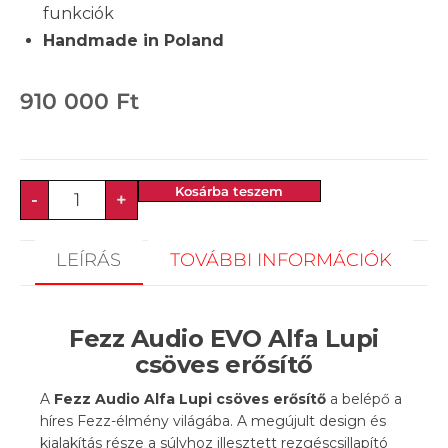
funkciók
Handmade in Poland
910 000
Ft
Kosárba teszem
-
+
LEÍRÁS
TOVÁBBI INFORMÁCIÓK
Fezz Audio EVO Alfa Lupi
csöves erősítő
A
Fezz Audio Alfa Lupi csöves erősítő
a belépő a
híres Fezz-élmény világába. A megújult design és
kialakítás része a súlyhoz illesztett rezgéscsillapító