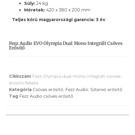
Súly:
24 kg
Méretek:
420 x 380 x 200 mm
Teljes körű magyarországi garancia: 3 év
Fezz Audio EVO Olympia Dual Mono Integrált Csöves
Erősítő
Cikkszám
Fezz-Olympia-dual-mono-integralt-csoves-
erosito-fekete
Kategória
Csöves erősítő
,
Fezz Audio
,
Sztereó erősítő
Tag
Fezz Audio csöves erősítő