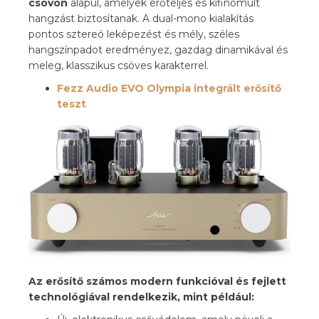
csövön
alapul, amelyek erőteljes és kifinomult
hangzást biztosítanak. A dual-mono kialakítás
pontos sztereó leképezést és mély, széles
hangszínpadot eredményez, gazdag dinamikával és
meleg, klasszikus csöves karakterrel.
Fezz Audio EVO Olympia integrált erősítő
teszt
Az erősítő számos modern funkcióval és fejlett
technológiával rendelkezik, mint például: