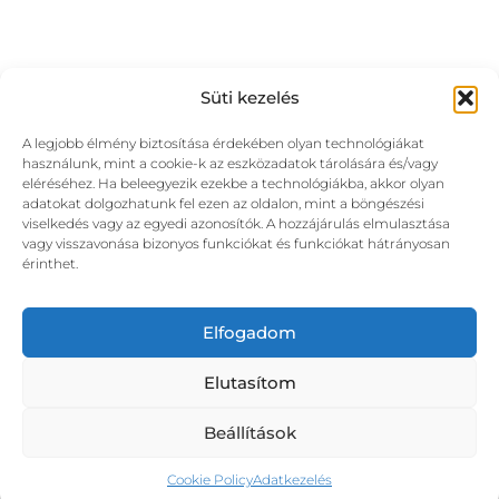
Süti kezelés
A legjobb élmény biztosítása érdekében olyan technológiákat
használunk, mint a cookie-k az eszközadatok tárolására és/vagy
eléréséhez. Ha beleegyezik ezekbe a technológiákba, akkor olyan
adatokat dolgozhatunk fel ezen az oldalon, mint a böngészési
viselkedés vagy az egyedi azonosítók. A hozzájárulás elmulasztása
vagy visszavonása bizonyos funkciókat és funkciókat hátrányosan
érinthet.
Elfogadom
Elutasítom
Beállítások
Cookie Policy
Adatkezelés