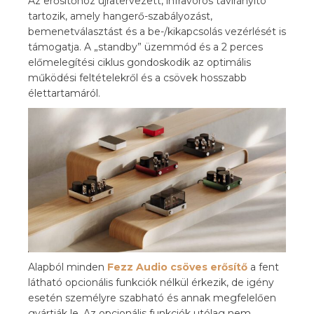
Az erősítőhöz újratervezett, infravörös távirányító
tartozik, amely hangerő-szabályozást,
bemenetválasztást és a be-/kikapcsolás vezérlését is
támogatja. A „standby” üzemmód és a 2 perces
előmelegítési ciklus gondoskodik az optimális
működési feltételekről és a csövek hosszabb
élettartamáról.
Alapból minden
Fezz Audio csöves erősítő
a fent
látható opcionális funkciók nélkül érkezik, de igény
esetén személyre szabható és annak megfelelően
gyártják le. Az opcionális funkciók utólag nem