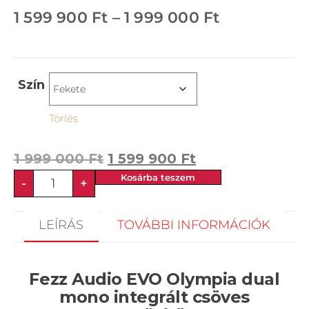
1 599 900
Ft
–
1 999 000
Ft
Szín
Törlés
1 999 000
Ft
1 599 900
Ft
Kosárba teszem
-
+
LEÍRÁS
TOVÁBBI INFORMÁCIÓK
Fezz Audio EVO Olympia dual
mono integrált csöves