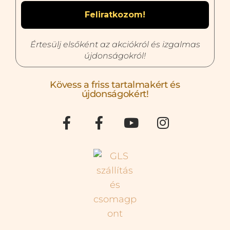
Értesülj elsőként az akciókról és izgalmas
újdonságokról!
Kövess a friss tartalmakért és
újdonságokért!