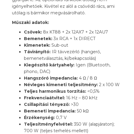
igényelhetőek. Kivétel ez alól a csővédő rács, ami
utólag is bármikor megvásárolható.
Műszaki adatok:
Csövek:
8x KT88 + 2x 12AX7 + 2x 12AU7
Bemenetek:
3x RCA + 1x DIRECT
Kimenetek:
Sub-out
Távirányító:
IR távvezérlő (hangerő,
bemenetválasztás, ki/bekapcsolás)
Kiegészítő kártyahely:
Igen (Bluetooth,
phono, DAC)
Hangszóró impedancia:
4 Ω / 8 Ω
Névleges kimeneti teljesítmény:
2 x 100 W
Teljes harmonikus torzítás:
<0,5%
Frekvenciaátvitel:
16 Hz – 80 kHz
Csillapítási tényező:
>30
Bemeneti impedancia:
50 kΩ
Érzékenység:
0,7 V
Teljesítményfelvétel:
350 W (alapjáraton);
700 W (teljes terhelés mellett)