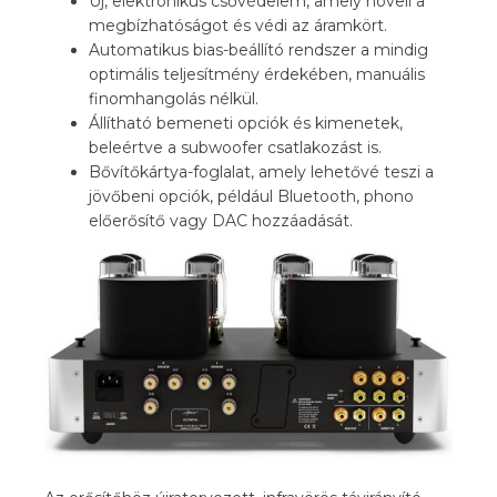
Új, elektronikus csővédelem, amely növeli a
megbízhatóságot és védi az áramkört.
Automatikus bias-beállító rendszer a mindig
optimális teljesítmény érdekében, manuális
finomhangolás nélkül.
Állítható bemeneti opciók és kimenetek,
beleértve a subwoofer csatlakozást is.
Bővítőkártya-foglalat, amely lehetővé teszi a
jövőbeni opciók, például Bluetooth, phono
előerősítő vagy DAC hozzáadását.