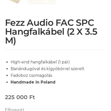
Fezz Audio FAC SPC
Hangfalkábel (2 X 3.5
M)
High-end hangfalkábel (1 pár)
Banándugóval és kígyóbőrrel szerelt
Fadoboz csomagolás
Handmade in Poland
225 000
Ft
Elfogyott