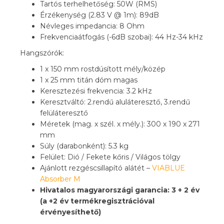
Tartós terhelhetőség: 50W (RMS)
Érzékenység (2.83 V @ 1m): 89dB
Névleges impedancia: 8 Ohm
Frekvenciaátfogás (-6dB szobai): 44 Hz-34 kHz
Hangszórók:
1 x 150 mm rostdúsított mély/közép
1 x 25 mm titán dóm magas
Keresztezési frekvencia: 3.2 kHz
Keresztváltó: 2.rendű aluláteresztő, 3.rendű
felüláteresztő
Méretek (mag. x szél. x mély.): 300 x 190 x 271
mm
Súly (darabonként): 5.3 kg
Felület: Dió / Fekete kőris / Világos tölgy
Ajánlott rezgéscsillapító alátét –
VIABLUE
Absorber M
Hivatalos magyarországi garancia: 3 + 2 év
(a +2 év termékregisztrációval
érvényesíthető)