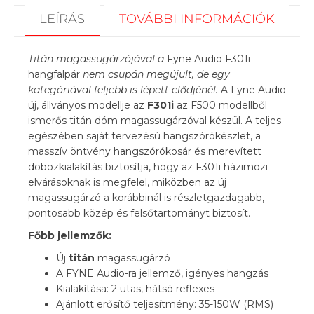
LEÍRÁS
TOVÁBBI INFORMÁCIÓK
Titán magassugárzójával a
Fyne Audio F301i
hangfalpár
nem csupán megújult, de egy
kategóriával feljebb is lépett elődjénél.
A Fyne Audio
új, állványos modellje az
F301i
az F500 modellből
ismerős titán dóm magassugárzóval készül. A teljes
egészében saját tervezésú hangszórókészlet, a
masszív öntvény hangszórókosár és merevített
dobozkialakítás biztosítja, hogy az F301i házimozi
elvárásoknak is megfelel, miközben az új
magassugárzó a korábbinál is részletgazdagabb,
pontosabb közép és felsőtartományt biztosít.
Főbb jellemzők:
Új
titán
magassugárzó
A FYNE Audio-ra jellemző, igényes hangzás
Kialakítása: 2 utas, hátsó reflexes
Ajánlott erősítő teljesítmény: 35-150W (RMS)