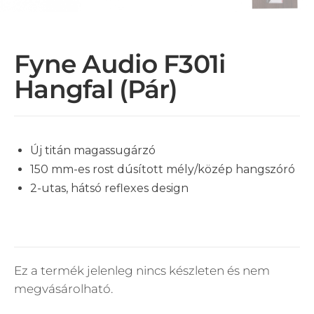
Fyne Audio F301i
Hangfal (pár)
Új titán magassugárzó
150 mm-es rost dúsított mély/közép hangszóró
2-utas, hátsó reflexes design
Ez a termék jelenleg nincs készleten és nem
megvásárolható.