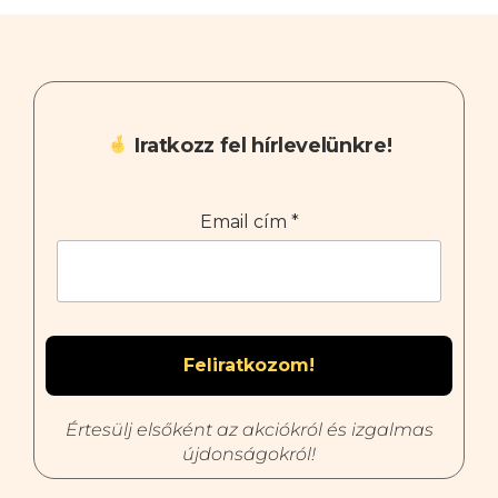
Iratkozz fel hírlevelünkre!
Email cím
*
Értesülj elsőként az akciókról és izgalmas
újdonságokról!