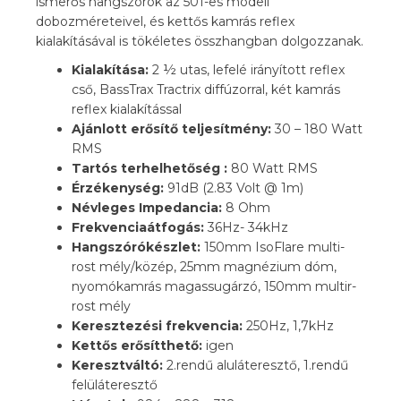
ismerős hangszórók az 501-es modell
dobozméreteivel, és kettős kamrás reflex
kialakításával is tökéletes összhangban dolgozzanak.
Kialakítása:
2 ½ utas, lefelé irányított reflex
cső, BassTrax Tractrix diffúzorral, két kamrás
reflex kialakítással
Ajánlott erősítő teljesítmény:
30 – 180 Watt
RMS
Tartós terhelhetőség :
80 Watt RMS
Érzékenység:
91dB (2.83 Volt @ 1m)
Névleges Impedancia:
8 Ohm
Frekvenciaátfogás:
36Hz- 34kHz
Hangszórókészlet:
150mm IsoFlare multi-
rost mély/közép, 25mm magnézium dóm,
nyomókamrás magassugárzó, 150mm multir-
rost mély
Keresztezési frekvencia:
250Hz, 1,7kHz
Kettős erősítthető:
igen
Keresztváltó:
2.rendű aluláteresztő, 1.rendű
felüláteresztő