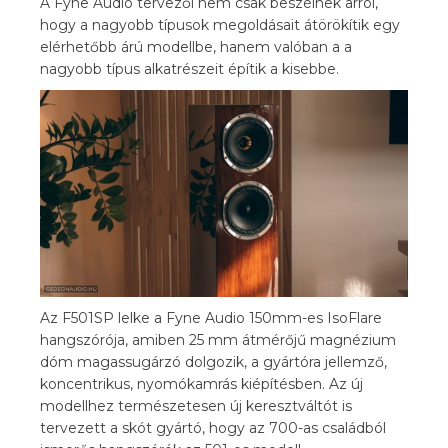
A Fyne Audio tervezői nem csak beszélnek arról,
hogy a nagyobb típusok megoldásait átörökítik egy
elérhetőbb árú modellbe, hanem valóban a a
nagyobb típus alkatrészeit építik a kisebbe.
Az F501SP lelke a Fyne Audio 150mm-es IsoFlare
hangszórója, amiben 25 mm átmérőjű magnézium
dóm magassugárzó dolgozik, a gyártóra jellemző,
koncentrikus, nyomókamrás kiépítésben. Az új
modellhez természetesen új keresztváltót is
tervezett a skót gyártó, hogy az 700-as családból