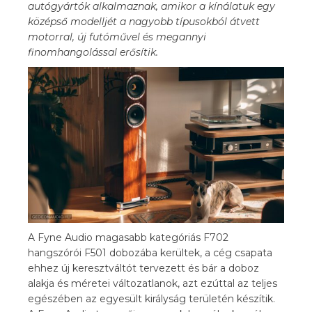
autógyártók alkalmaznak, amikor a kínálatuk egy
középső modelljét a nagyobb típusokból átvett
motorral, új futóművel és megannyi
finomhangolással erősítik.
A Fyne Audio magasabb kategóriás F702
hangszórói F501 dobozába kerültek, a cég csapata
ehhez új keresztváltót tervezett és bár a doboz
alakja és méretei változatlanok, azt ezúttal az teljes
egészében az egyesült királyság területén készítik.