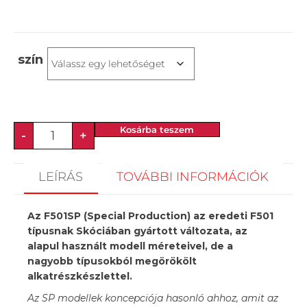
szín
Kosárba teszem
-
+
LEÍRÁS
TOVÁBBI INFORMÁCIÓK
Az F501SP (Special Production) az eredeti F501
típusnak Skóciában gyártott változata, az
alapul használt modell méreteivel, de a
nagyobb típusokból megörökölt
alkatrészkészlettel.
Az SP modellek koncepciója hasonló ahhoz, amit az