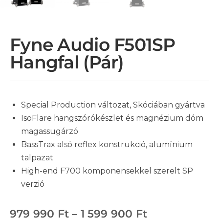
Fyne Audio F501SP
Hangfal (pár)
Special Production változat, Skóciában gyártva
IsoFlare hangszórókészlet és magnézium dóm
magassugárzó
BassTrax alsó reflex konstrukció, alumínium
talpazat
High-end F700 komponensekkel szerelt SP
verzió
979 990
Ft
–
1 599 900
Ft