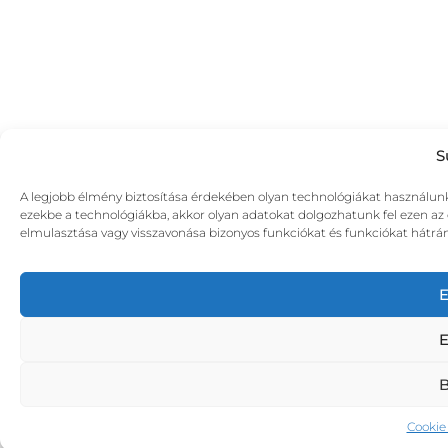
S
A legjobb élmény biztosítása érdekében olyan technológiákat használunk,
ezekbe a technológiákba, akkor olyan adatokat dolgozhatunk fel ezen az o
elmulasztása vagy visszavonása bizonyos funkciókat és funkciókat hátrán
E
E
B
Cookie 