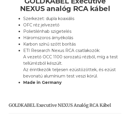
GOLDKABEL Executive
NEXUS analóg RCA kábel
Szerkezet: dupla koaxiális
OFC réz jelvezető
Polietilénhab szigetelés
Háromszoros árnyékolás
Karbon színű szőtt borítás
ETI Research Nexus RCA csatlakozók:
A vezető OCC 1100 sorozatú rézből, míg a test
tellúrrézből készült.
Az érintkezők teljesen ezüstözöttek, és ezüst
bevonatú alumínium test veszi körül.
Made in Germany
GOLDKABEL Executive NEXUS Analóg RCA Kábel