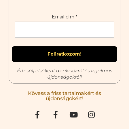
Email cím
*
Értesülj elsőként az akciókról és izgalmas
újdonságokról!
Kövess a friss tartalmakért és
újdonságokért!