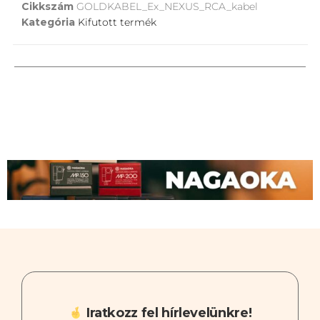
Cikkszám
GOLDKABEL_Ex_NEXUS_RCA_kabel
Kategória
Kifutott termék
Iratkozz fel hírlevelünkre!