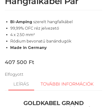
Hangfalkábel Pár
Bi-Amping
szerelt hangfalkábel
99,99% OFC réz jelvezető
4 x 2.50 mm
²
Ródium bevonatú banándugók
Made in Germany
407 500
Ft
Elfogyott
LEÍRÁS
TOVÁBBI INFORMÁCIÓK
GOLDKABEL GRAND