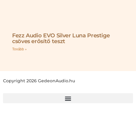
Fezz Audio EVO Silver Luna Prestige
csöves erősítő teszt
Tovább »
Copyright 2026 GedeonAudio.hu