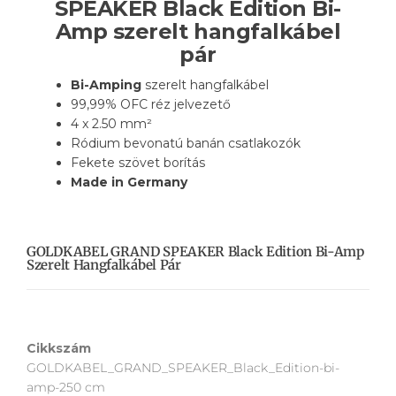
SPEAKER Black Edition Bi-
Amp szerelt hangfalkábel
pár
Bi-Amping
szerelt hangfalkábel
99,99% OFC réz jelvezető
4 x 2.50 mm
²
Ródium bevonatú banán csatlakozók
Fekete szövet borítás
Made in Germany
GOLDKABEL GRAND SPEAKER Black Edition Bi-Amp
Szerelt Hangfalkábel Pár
Cikkszám
GOLDKABEL_GRAND_SPEAKER_Black_Edition-bi-
amp-250 cm