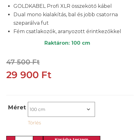
GOLDKABEL Profi XLR összekötő kábel
Dual mono kialakítás, bal és jobb csatorna
szeparálva fut
Fém csatlakozók, aranyozott érintkezőkkel
Raktáron: 100 cm
47 500
Ft
29 900
Ft
Méret
Törlés
Kosárba teszem