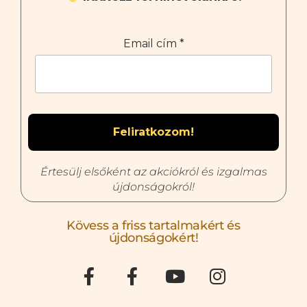
Email cím
*
Értesülj elsőként az akciókról és izgalmas
újdonságokról!
Kövess a friss tartalmakért és
újdonságokért!