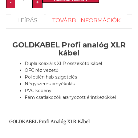
-
+
LEÍRÁS
TOVÁBBI INFORMÁCIÓK
GOLDKABEL Profi analóg XLR
kábel
Dupla koaxiális XLR összekötő kábel
OFC réz vezető
Polietilén hab szigetelés
Négyszeres árnyékolás
PVC köpeny
Fém csatlakozók aranyozott érintkezőkkel
GOLDKABEL Profi Analóg XLR Kábel