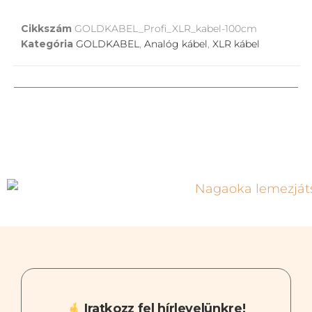
Cikkszám
GOLDKABEL_Profi_XLR_kabel-100cm
Kategória
GOLDKABEL
,
Analóg kábel
,
XLR kábel
Iratkozz fel hírlevelünkre!