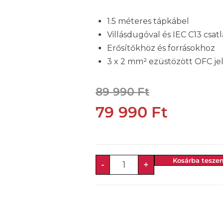
1.5 méteres tápkábel
Villásdugóval és IEC C13 csat
Erősítőkhöz és forrásokhoz
3 x 2 mm² ezüstözött OFC je
89 990
Ft
79 990
Ft
Kosárba tesze
-
+