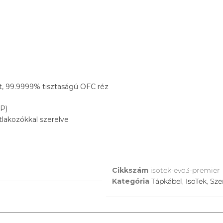
tt, 99.9999% tisztaságú OFC réz
P)
tlakozókkal szerelve
Cikkszám
isotek-evo3-premier
Kategória
Tápkábel
,
IsoTek
,
Sze