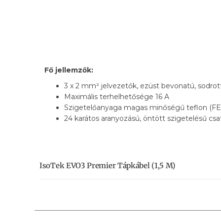
Fő jellemzők:
3 x 2 mm² jelvezetők, ezüst bevonatú, sodro
Maximális terhelhetősége 16 A
Szigetelőanyaga magas minőségű teflon (FE
24 karátos aranyozású, öntött szigetelésű csa
IsoTek EVO3 Premier Tápkábel (1,5 M)