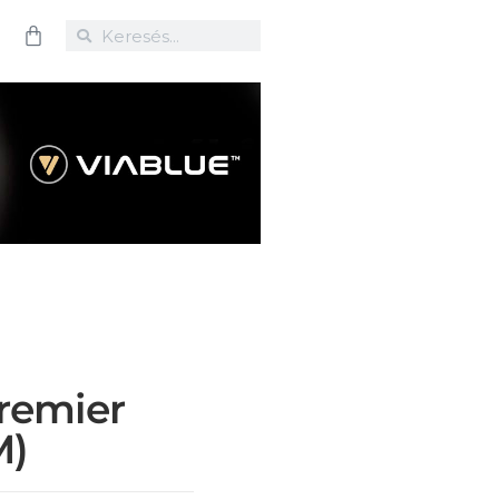
remier
M)