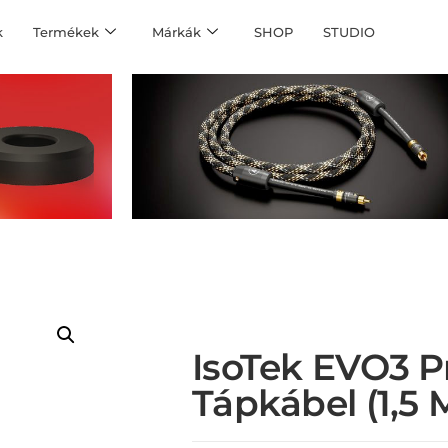
k
Termékek
Márkák
SHOP
STUDIO
IsoTek EVO3 P
Tápkábel (1,5 