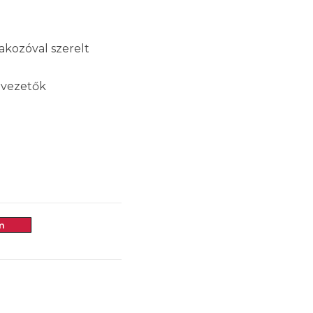
lakozóval szerelt
lvezetők
m