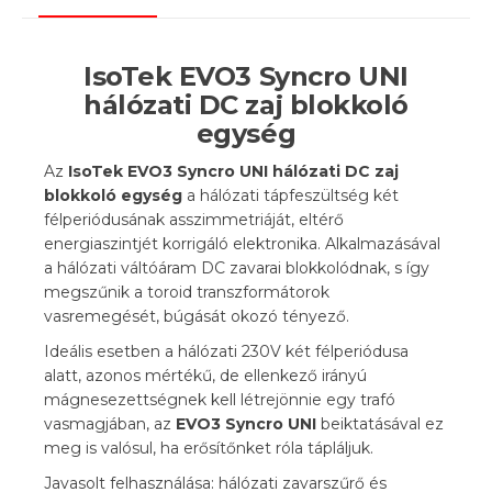
IsoTek EVO3 Syncro UNI
hálózati DC zaj blokkoló
egység
Az
IsoTek EVO3 Syncro UNI hálózati DC zaj
blokkoló egység
a hálózati tápfeszültség két
félperiódusának asszimmetriáját, eltérő
energiaszintjét korrigáló elektronika. Alkalmazásával
a hálózati váltóáram DC zavarai blokkolódnak, s így
megszűnik a toroid transzformátorok
vasremegését, búgását okozó tényező.
Ideális esetben a hálózati 230V két félperiódusa
alatt, azonos mértékű, de ellenkező irányú
mágnesezettségnek kell létrejönnie egy trafó
vasmagjában, az
EVO3 Syncro UNI
beiktatásával ez
meg is valósul, ha erősítőnket róla tápláljuk.
Javasolt felhasználása: hálózati zavarszűrő és