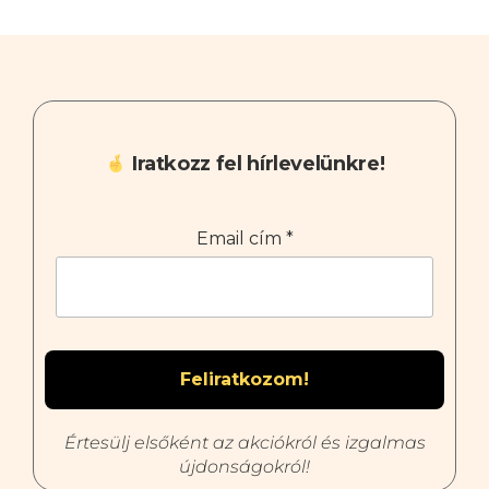
Iratkozz fel hírlevelünkre!
Email cím
*
Értesülj elsőként az akciókról és izgalmas
újdonságokról!