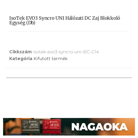
IsoTek EVO3 Syncro UNI Hálózati DC Zaj Blokkoló
Egység (db)
Cikkszám
isotek-evo3-syncro-uni-IEC-C14
Kategória
Kifutott termék