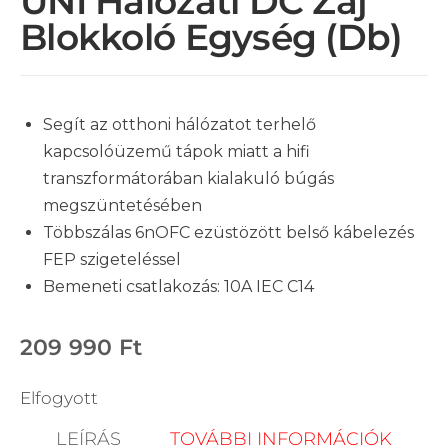
UNI Hálózati DC Zaj
Blokkoló Egység (db)
Segít az otthoni hálózatot terhelő
kapcsolóüzemű tápok miatt a hifi
transzformátorában kialakuló búgás
megszüntetésében
Többszálas 6nOFC ezüstözött belső kábelezés
FEP szigeteléssel
Bemeneti csatlakozás: 10A IEC C14
209 990
Ft
Elfogyott
LEÍRÁS
TOVÁBBI INFORMÁCIÓK