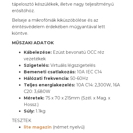
tápelosztó készülékek, illetve nagy teljesítményű
erősítőhöz.
Belseje a mikrofóniák kiküszöbölése és az
érintésvédelem érdekében műgyantával lett
kiöntve.
MŰSZAKI ADATOK
Kábelezése:
Ezüst bevonatú OCC réz
vezetékek
Szigetelés:
Virtuális légszigetelés
Bemeneti csatlakozás:
10A IEC C14
Hálózati frekvencia:
50-60Hz
Teljes energiakezelés:
10A C14: 2,300W, 16A
C20: 3,680W
Méretek:
75 x 70 x 215mm (Szél. x Mag. x
Hossz.)
Súly:
1.1kg
TESZTEK
lite magazin
(német nyelvű)