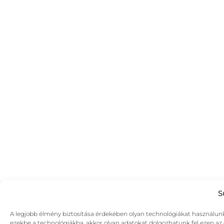
S
A legjobb élmény biztosítása érdekében olyan technológiákat használunk,
ezekbe a technológiákba, akkor olyan adatokat dolgozhatunk fel ezen az o