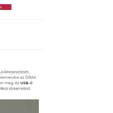
m
s kiterjesztését,
belemerülve az ORA4
ljon meg. Az
USB-C
lküli streamelést