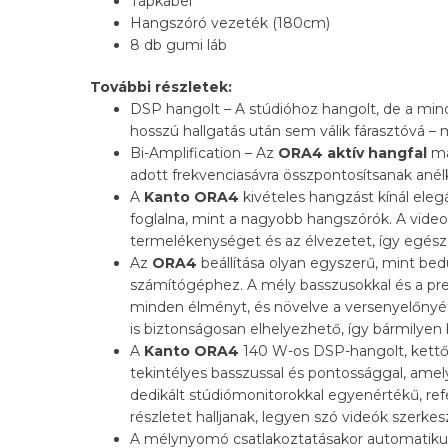
Tápkábel
Hangszóró vezeték (180cm)
8 db gumi láb
További részletek:
DSP hangolt – A stúdióhoz hangolt, de a mind
hosszú hallgatás után sem válik fárasztóvá – m
Bi-Amplification – Az
ORA4 aktív hangfal
ma
adott frekvenciasávra összpontosítsanak anél
A
Kanto ORA4
kivételes hangzást kínál elegá
foglalna, mint a nagyobb hangszórók. A videos
termelékenységet és az élvezetet, így egés
Az
ORA4
beállítása olyan egyszerű, mint be
számítógéphez. A mély basszusokkal és a pr
minden élményt, és növelve a versenyelőny
is biztonságosan elhelyezhető, így bármilyen b
A
Kanto ORA4
140 W-os DSP-hangolt, kettős
tekintélyes basszussal és pontossággal, amel
dedikált stúdiómonitorokkal egyenértékű, re
részletet halljanak, legyen szó videók szerke
A mélynyomó csatlakoztatásakor automatikusa