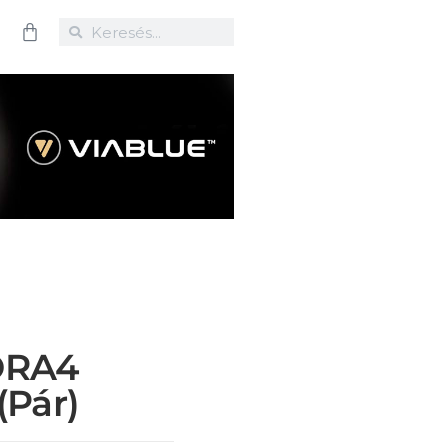
ORA4
(pár)