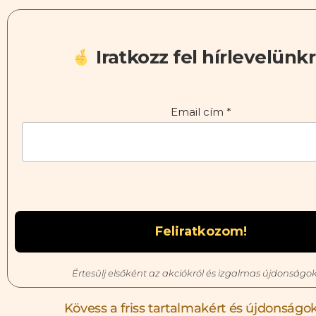
Iratkozz fel hírlevelünkr
Email cím
*
Értesülj elsőként az akciókról és izgalmas újdonságok
Kövess a friss tartalmakért és újdonságok