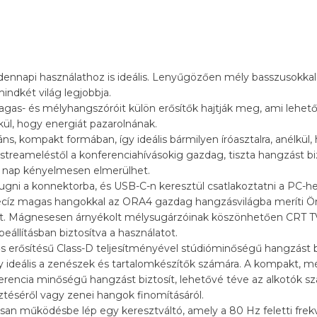
ennapi használathoz is ideális. Lenyűgözően mély basszusokkal 
indkét világ legjobbja.
gas- és mélyhangszóróit külön erősítők hajtják meg, ami lehető
kül, hogy energiát pazarolnának.
ns, kompakt formában, így ideális bármilyen íróasztalra, anélkül,
treameléstől a konferenciahívásokig gazdag, tiszta hangzást biz
z nap kényelmesen elmerülhet.
dugni a konnektorba, és USB-C-n keresztül csatlakoztatni a PC-
ecíz magas hangokkal az ORA4 gazdag hangzásvilágba meríti Ö
ét. Mágnesesen árnyékolt mélysugárzóinak köszönhetően CRT T
eállításban biztosítva a használatot.
 erősítésű Class-D teljesítményével stúdióminőségű hangzást bi
y ideális a zenészek és tartalomkészítők számára. A kompakt, m
ferencia minőségű hangzást biztosít, lehetővé téve az alkotók 
sztéséről vagy zenei hangok finomításáról.
n működésbe lép egy keresztváltó, amely a 80 Hz feletti frek