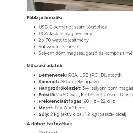
Főbb jellemzők:
USB-C bemenet számítógéphez
RCA Jack analóg bemenet
2 x 70 watt teljesítmény
Subwoofer kimenet
Selyem dóm magassugárzó és kompozit mé
Műszaki adatok:
Bemenetek:
RCA, USB (PC), Bluetooth
Kimenet:
Aktív mélysugárzó
Hangszórókészlet:
3/4″ selyem dóm magass
Erősítő:
2 x 50 watt, kettős erősítéssel, D osz
Frekvenciaátfogás:
60 Hz – 22 kHz
Méret:
12 x 17 x 21 cm
Súly:
2 kg (aktív oldal) 1,9 kg (passzív oldal)
A doboz tartozékai: