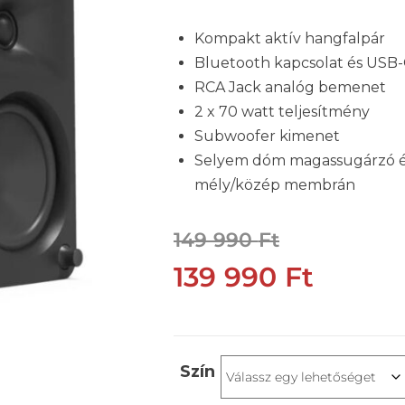
Kompakt aktív hangfalpár
Bluetooth kapcsolat és USB
RCA Jack analóg bemenet
2 x 70 watt teljesítmény
Subwoofer kimenet
Selyem dóm magassugárzó é
mély/közép membrán
149 990
Ft
139 990
Ft
Szín