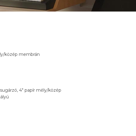
ly/közép membrán
ugárzó, 4″ papír mély/közép
tályú