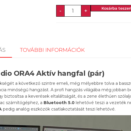
Kosárba tesze
-
+
ÁS
TOVÁBBI INFORMÁCIÓK
dio ORA4 Aktív hangfal (pár)
kségét a következő szintre emeli, még mélyebbre tolva a basszu
ncia minőségű hangzást. A profi hangzás világába még jobban 
gy biztosítsa a keverések eltaláltságát, és a zene élethűen szóla
 Mac számítógéphez, a
Bluetooth 5.0
lehetővé teszi a vezeték né
A
pedig analóg eszközök csatlakoztatását teszi lehetővé.