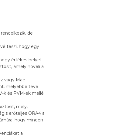
rendelkezik, de
vé teszi, hogy egy
 hogy értékes helyet
tosít, amely növeli a
hez vagy Mac
nt, mélyebbé téve
V-k és PVM-ek mellé
ztosít, mély,
égis erőteljes ORA4 a
számára, hogy minden
venciákat a