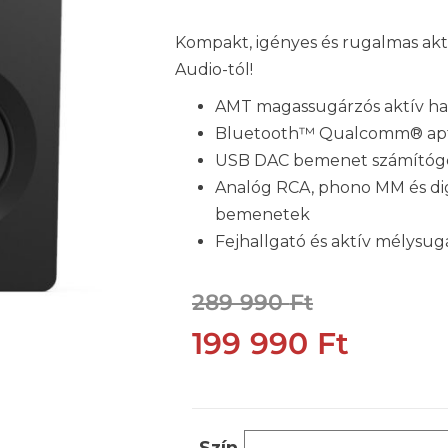
Kompakt, igényes és rugalmas akt
Audio-tól!
AMT magassugárzós aktív ha
Bluetooth™ Qualcomm® apt
USB DAC bemenet számító
Analóg RCA, phono MM és digi
bemenetek
Fejhallgató és aktív mélysu
289 990
Ft
199 990
Ft
Szín