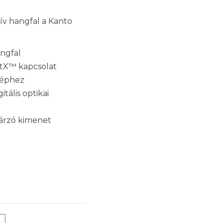
ív hangfal a Kanto
ngfal
X™ kapcsolat
géphez
tális optikai
gárzó kimenet