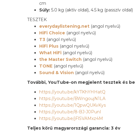
cm
Súly:
5.0 kg (aktív oldal), 4.5 kg (passzív oldal)
TESZTEK
everydaylistening.net
(angol nyelvű)
HiFi Choice
(angol nyelvű)
T3
(angol nyelvű)
HiFi Plus
(angol nyelvű)
What HiFi
(angol nyelvű)
the Master Switch
(angol nyelvű)
TONE
(angol nyelvű)
Sound & Vision
(angol nyelvű)
További, YouTube-on megjelent tesztek és b
https://youtu.be/kYTKhYHHatQ
https://youtu.be/BWngoujN1LA
https://youtu.be/1QpwQUKvKys
https://youtu.be/8-BJ-J0PunI
https://youtu.be/jFlSVAMxz4M
Teljes körű magyarországi garancia: 3 év