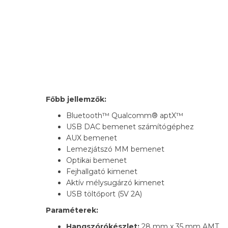
Főbb jellemzők:
Bluetooth™ Qualcomm® aptX™
USB DAC bemenet számítógéphez
AUX bemenet
Lemezjátszó MM bemenet
Optikai bemenet
Fejhallgató kimenet
Aktív mélysugárzó kimenet
USB töltőport (5V 2A)
Paraméterek:
Hangszórókészlet:
28 mm x 35 mm AMT