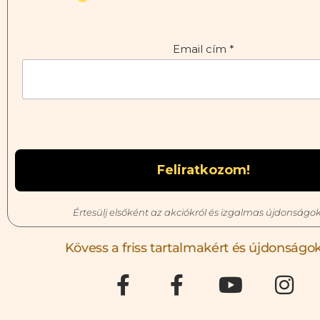
Email cím
*
Értesülj elsőként az akciókról és izgalmas újdonságok
Kövess a friss tartalmakért és újdonságok