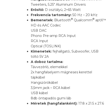
Tweeters, 5.25″ Aluminum Drivers
Erősítő:
D osztályú, 2×65 Watt
Frekvencia tartomány:
50 Hz – 20 kHz
®
®
Bemenetek:
Bluetooth
Qualcomm
aptX
HD és AAC Codec
USB DAC
Phono Pre-amp RCA Input
RCA Input
Optical (TOSLINK)
Kimenetek:
fejhallgató, Subwoofer, USB
töltő 5V 2A
A doboz tartalma:
Távvezérlő, elemekkel
2x hangfalselyem mágneses kerettel
tápkábel
Hangszórókábel
3,5mm jack – RCA kábel
USB kábel
8db öntapadós gumi láb
Méretek (hangfalanként):
17.8 x 21.5 x 27.6