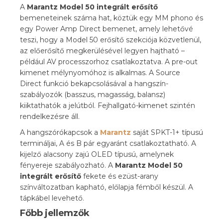
A
Marantz Model 50 integrált erősítő
bemeneteinek
száma hat, köztük egy MM
phono és
egy Power Amp
Direct bemenet, amely
lehetővé
teszi, hogy
a Model 50 erősítő
szekciója közvetlenül,
az előerősítő
megkerülésével legyen
hajtható –
például AV
processzorhoz csatlakoztatva. A
pre-out
kimenet
mélynyomóhoz is alkalmas.
A Source
Direct
funkció bekapcsolásával
a hangszín-
szabályozók
(basszus, magasság,
balansz)
kiiktathatók a
jelútból.
Fejhallgató-kimenet szintén
rendelkezésre áll.
A
hangszórókapcsok a
Marantz
saját SPKT-1+ típusú
termináljai, A és B pár
egyaránt csatlakoztatható. A
kijelző alacsony
zajú OLED típusú, amelynek
fényereje
szabályozható. A
Marantz Model 50
integrált erősítő
fekete és ezüst-arany
színváltozatban kapható,
előlapja fémből
készül. A
tápkábel
levehető.
Főbb jellemzők