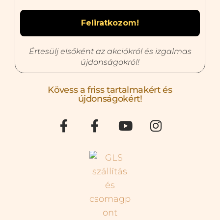
Értesülj elsőként az akciókról és izgalmas
újdonságokról!
Kövess a friss tartalmakért és
újdonságokért!