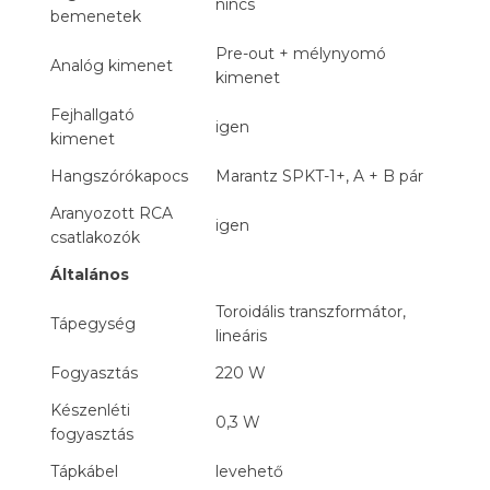
nincs
bemenetek
Pre-out + mélynyomó
Analóg kimenet
kimenet
Fejhallgató
igen
kimenet
Hangszórókapocs
Marantz SPKT-1+, A + B pár
Aranyozott RCA
igen
csatlakozók
Általános
Toroidális transzformátor,
Tápegység
lineáris
Fogyasztás
220 W
Készenléti
0,3 W
fogyasztás
Tápkábel
levehető