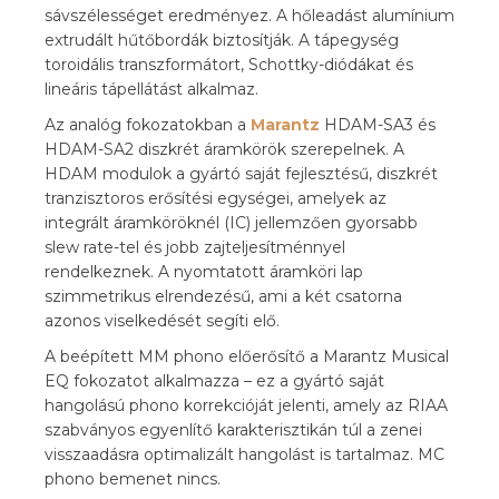
sávszélességet
eredményez. A hőleadást
alumínium
extrudált
hűtőbordák biztosítják. A
tápegység
toroidális
transzformátort,
Schottky-diódákat és
lineáris
tápellátást alkalmaz.
Az
analóg fokozatokban
a
Marantz
HDAM-SA3 és
HDAM-SA2
diszkrét áramkörök
szerepelnek. A
HDAM modulok
a gyártó saját
fejlesztésű, diszkrét
tranzisztoros erősítési
egységei, amelyek az
integrált áramköröknél
(IC) jellemzően
gyorsabb
slew
rate-tel és jobb
zajteljesítménnyel
rendelkeznek.
A nyomtatott
áramköri lap
szimmetrikus elrendezésű,
ami a két csatorna
azonos viselkedését
segíti
elő.
A beépített MM phono
előerősítő a Marantz
Musical
EQ fokozatot
alkalmazza – ez a gyártó
saját
hangolású phono
korrekcióját jelenti, amely az
RIAA
szabványos
egyenlítő karakterisztikán túl
a zenei
visszaadásra
optimalizált hangolást is
tartalmaz. MC
phono bemenet
nincs.