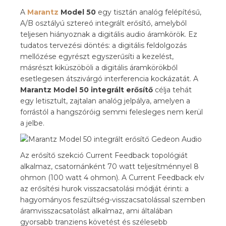
A
Marantz
Model 50
egy tisztán
analóg felépítésű,
A/B
osztályú sztereó integrált
erősítő, amelyből
teljesen hiányoznak a
digitális audio
áramkörök. Ez
tudatos
tervezési döntés: a
digitális feldolgozás
mellőzése egyrészt
egyszerűsíti a kezelést,
másrészt kiküszöböli a
digitális áramkörökből
esetlegesen átszivárgó
interferencia kockázatát. A
Marantz Model 50 integrált erősítő
célja
tehát
egy letisztult,
zajtalan analóg
jelpálya, amelyen a
forrástól a hangszóróig
semmi felesleges nem
kerül
a jelbe.
Az
erősítő szekció
Current Feedback
topológiát
alkalmaz, csatornánként
70 watt
teljesítménnyel 8
ohmon
(100 watt 4 ohmon). A
Current Feedback elv
az erősítési hurok
visszacsatolási módját érinti:
a
hagyományos
feszültség-visszacsatolással szemben
áramvisszacsatolást alkalmaz, ami
általában
gyorsabb
tranziens követést és
szélesebb