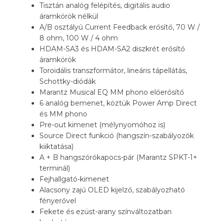
Tisztán analóg felépítés, digitális audio
áramkörök nélkül
A/B osztályú Current Feedback erősítő, 70 W /
8 ohm, 100 W / 4 ohm
HDAM-SA3 és HDAM-SA2 diszkrét erősítő
áramkörök
Toroidális transzformátor, lineáris tápellátás,
Schottky-diódák
Marantz Musical EQ MM phono előerősítő
6 analóg bemenet, köztük Power Amp Direct
és MM phono
Pre-out kimenet (mélynyomóhoz is)
Source Direct funkció (hangszín-szabályozók
kiiktatása)
A + B hangszórókapocs-pár (Marantz SPKT-1+
terminál)
Fejhallgató-kimenet
Alacsony zajú OLED kijelző, szabályozható
fényerővel
Fekete és ezüst-arany színváltozatban