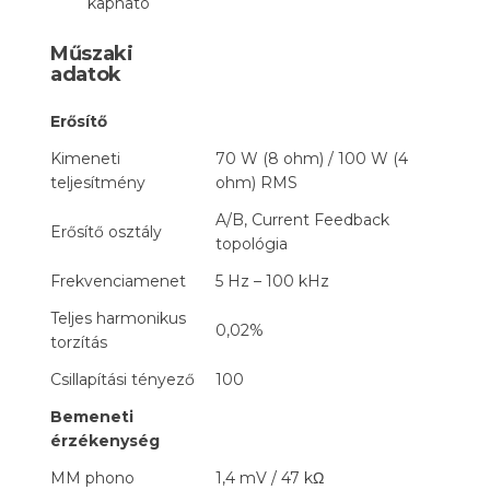
kapható
Műszaki
adatok
Erősítő
Kimeneti
70 W (8 ohm) / 100 W (4
teljesítmény
ohm) RMS
A/B, Current Feedback
Erősítő osztály
topológia
Frekvenciamenet
5 Hz – 100 kHz
Teljes harmonikus
0,02%
torzítás
Csillapítási tényező
100
Bemeneti
érzékenység
MM phono
1,4 mV / 47 kΩ