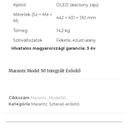
Kijelző
OLED (alacsony zajú)
Méretek (Sz × Mé ×
442 × 431 × 130 mm
M)
Tömeg
14,2 kg
Színváltozatok
Fekete, ezüst-arany
Hivatalos magyarországi garancia: 3 év
Marantz Model 50 Integrált Erősítő
Cikkszám
Marantz_Model50
Kategória
Marantz
,
Sztereó erősítő