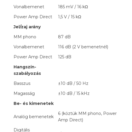
Vonalbemenet
185 mV / 16 kΩ
Power Amp Direct
1,5 V / 15 kΩ
Jel/zaj arány
MM phono
87 dB
Vonalbemenet
116 dB (2 V bemenetnél)
Power Amp Direct
125 dB
Hangszín-
szabályozás
Basszus
±10 dB / 50 Hz
Magasság
±10 dB / 15 kHz
Be- és kimenetek
6 (köztük MM phono, Power
Analóg bemenetek
Amp Direct)
Digitális