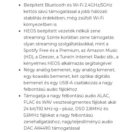
Beépített Bluetooth és Wi-Fi 2.4GHz/5GHz
kettős sávú támogatással a jobb hálózati
stabilitás érdekében, még zsúfolt Wi-Fi
környezetben is
HEOS beépített vezeték nélküli zene
streaming: Szinte korlátlan zene támogatás
olyan streaming szolgáltatásokkal, mint a
Spotify Free és a Premium, az Amazon Music
(HD), a Deezer, a TuneIn Internet Radio stb., a
kényelmes HEOS alkalmazás segítségével
Négy analóg bemenet, egy analóg kimenet,
egy koaxiális bemenet, két optikai digitális
bemenet és egy USB-A csatlakozás a nagy
felbontású audio fájlokhoz
Támogatja a nagy felbontású audio ALAC,
FLAC és WAV veszteségmentes fájlokat akár
24 bit/192 kHz-ig – plusz, DSD 2,8MHz és
5,6MHz fájlokat a nagy felbontású
zenehallgatáshoz, nagyteljesítményű audio
DAC AK4490 támogatással