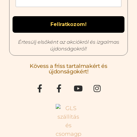
Értesülj elsőként az akciókról és izgalmas
újdonságokról!
Kövess a friss tartalmakért és
újdonságokért!