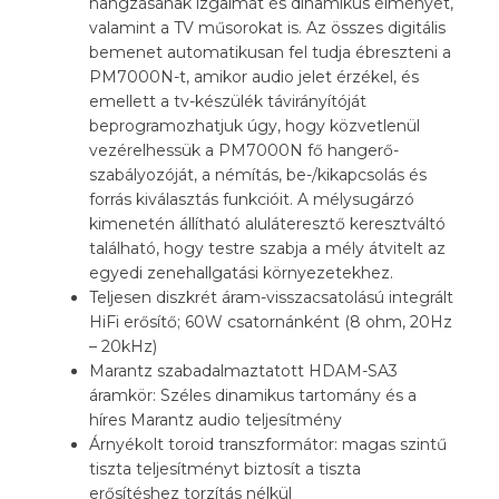
hangzásának izgalmát és dinamikus élményét,
valamint a TV műsorokat is. Az összes digitális
bemenet automatikusan fel tudja ébreszteni a
PM7000N-t, amikor audio jelet érzékel, és
emellett a tv-készülék távirányítóját
beprogramozhatjuk úgy, hogy közvetlenül
vezérelhessük a PM7000N fő hangerő-
szabályozóját, a némítás, be-/kikapcsolás és
forrás kiválasztás funkcióit. A mélysugárzó
kimenetén állítható aluláteresztő keresztváltó
található, hogy testre szabja a mély átvitelt az
egyedi zenehallgatási környezetekhez.
Teljesen diszkrét áram-visszacsatolású integrált
HiFi erősítő; 60W csatornánként (8 ohm, 20Hz
– 20kHz)
Marantz szabadalmaztatott HDAM-SA3
áramkör: Széles dinamikus tartomány és a
híres Marantz audio teljesítmény
Árnyékolt toroid transzformátor: magas szintű
tiszta teljesítményt biztosít a tiszta
erősítéshez torzítás nélkül