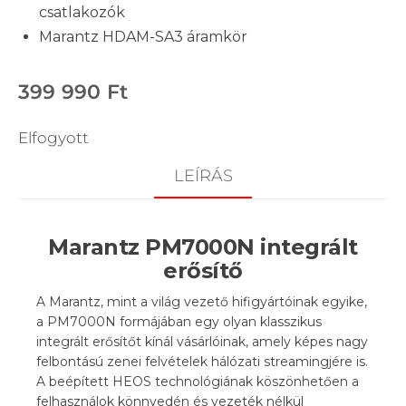
csatlakozók
Marantz HDAM-SA3 áramkör
399 990
Ft
Elfogyott
LEÍRÁS
Marantz PM7000N integrált
erősítő
A Marantz, mint a világ vezető hifigyártóinak egyike,
a PM7000N formájában egy olyan klasszikus
integrált erősítőt kínál vásárlóinak, amely képes nagy
felbontású zenei felvételek hálózati streamingjére is.
A beépített HEOS technológiának köszönhetően a
felhasználok könnyedén és vezeték nélkül