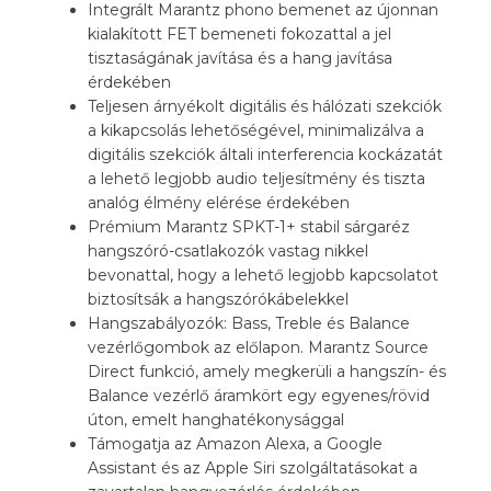
Integrált Marantz phono bemenet az újonnan
kialakított FET bemeneti fokozattal a jel
tisztaságának javítása és a hang javítása
érdekében
Teljesen árnyékolt digitális és hálózati szekciók
a kikapcsolás lehetőségével, minimalizálva a
digitális szekciók általi interferencia kockázatát
a lehető legjobb audio teljesítmény és tiszta
analóg élmény elérése érdekében
Prémium Marantz SPKT-1+ stabil sárgaréz
hangszóró-csatlakozók vastag nikkel
bevonattal, hogy a lehető legjobb kapcsolatot
biztosítsák a hangszórókábelekkel
Hangszabályozók: Bass, Treble és Balance
vezérlőgombok az előlapon. Marantz Source
Direct funkció, amely megkerüli a hangszín- és
Balance vezérlő áramkört egy egyenes/rövid
úton, emelt hanghatékonysággal
Támogatja az Amazon Alexa, a Google
Assistant és az Apple Siri szolgáltatásokat a