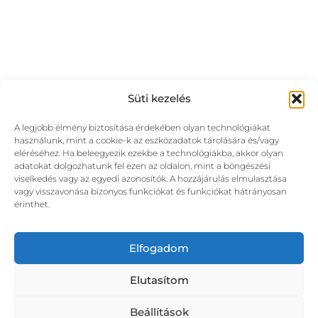
Süti kezelés
A legjobb élmény biztosítása érdekében olyan technológiákat
használunk, mint a cookie-k az eszközadatok tárolására és/vagy
eléréséhez. Ha beleegyezik ezekbe a technológiákba, akkor olyan
adatokat dolgozhatunk fel ezen az oldalon, mint a böngészési
viselkedés vagy az egyedi azonosítók. A hozzájárulás elmulasztása
vagy visszavonása bizonyos funkciókat és funkciókat hátrányosan
érinthet.
Elfogadom
Elutasítom
Beállítások