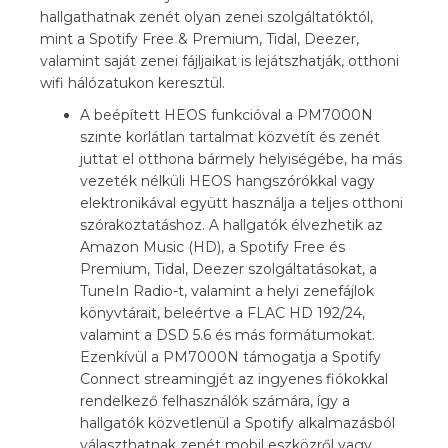
hallgathatnak zenét olyan zenei szolgáltatóktól,
mint a Spotify Free & Premium, Tidal, Deezer,
valamint saját zenei fájljaikat is lejátszhatják, otthoni
wifi hálózatukon keresztül.
A beépített HEOS funkcióval a PM7000N
szinte korlátlan tartalmat közvetít és zenét
juttat el otthona bármely helyiségébe, ha más
vezeték nélküli HEOS hangszórókkal vagy
elektronikával együtt használja a teljes otthoni
szórakoztatáshoz. A hallgatók élvezhetik az
Amazon Music (HD), a Spotify Free és
Premium, Tidal, Deezer szolgáltatásokat, a
TuneIn Radio-t, valamint a helyi zenefájlok
könyvtárait, beleértve a FLAC HD 192/24,
valamint a DSD 5.6 és más formátumokat.
Ezenkívül a PM7000N támogatja a Spotify
Connect streamingjét az ingyenes fiókokkal
rendelkező felhasználók számára, így a
hallgatók közvetlenül a Spotify alkalmazásból
választhatnak zenét mobil eszközről vagy