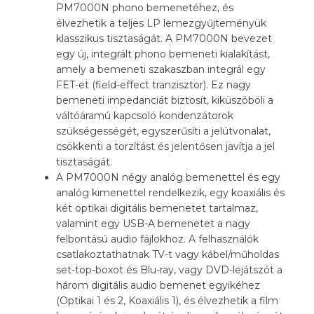
PM7000N phono bemenetéhez, és
élvezhetik a teljes LP lemezgyűjteményük
klasszikus tisztaságát. A PM7000N bevezet
egy új, integrált phono bemeneti kialakítást,
amely a bemeneti szakaszban integrál egy
FET-et (field-effect tranzisztor). Ez nagy
bemeneti impedanciát biztosít, kiküszöböli a
váltóáramú kapcsoló kondenzátorok
szükségességét, egyszerűsíti a jelútvonalat,
csökkenti a torzítást és jelentősen javítja a jel
tisztaságát.
A PM7000N négy analóg bemenettel és egy
analóg kimenettel rendelkezik, egy koaxiális és
két optikai digitális bemenetet tartalmaz,
valamint egy USB-A bemenetet a nagy
felbontású audio fájlokhoz. A felhasználók
csatlakoztathatnak TV-t vagy kábel/műholdas
set-top-boxot és Blu-ray, vagy DVD-lejátszót a
három digitális audio bemenet egyikéhez
(Optikai 1 és 2, Koaxiális 1), és élvezhetik a film