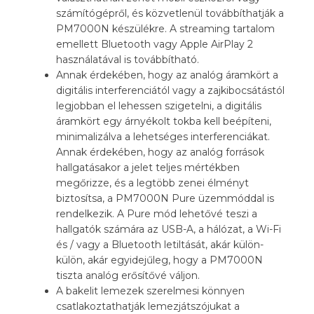
számítógépről, és közvetlenül továbbíthatják a
PM7000N készülékre. A streaming tartalom
emellett Bluetooth vagy Apple AirPlay 2
használatával is továbbítható.
Annak érdekében, hogy az analóg áramkört a
digitális interferenciától vagy a zajkibocsátástól
legjobban el lehessen szigetelni, a digitális
áramkört egy árnyékolt tokba kell beépíteni,
minimalizálva a lehetséges interferenciákat.
Annak érdekében, hogy az analóg források
hallgatásakor a jelet teljes mértékben
megőrizze, és a legtöbb zenei élményt
biztosítsa, a PM7000N Pure üzemmóddal is
rendelkezik. A Pure mód lehetővé teszi a
hallgatók számára az USB-A, a hálózat, a Wi-Fi
és / vagy a Bluetooth letiltását, akár külön-
külön, akár egyidejűleg, hogy a PM7000N
tiszta analóg erősítővé váljon.
A bakelit lemezek szerelmesi könnyen
csatlakoztathatják lemezjátszójukat a