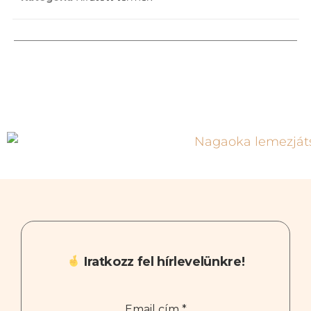
Iratkozz fel hírlevelünkre!
Email cím
*