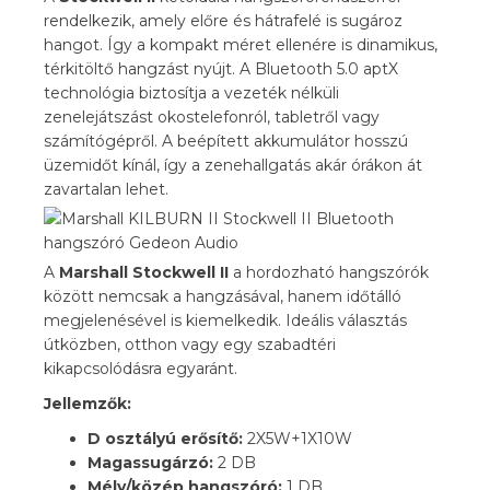
rendelkezik, amely előre és hátrafelé is sugároz
hangot. Így a kompakt méret ellenére is dinamikus,
térkitöltő hangzást nyújt. A Bluetooth 5.0 aptX
technológia biztosítja a vezeték nélküli
zenelejátszást okostelefonról, tabletről vagy
számítógépről. A beépített akkumulátor hosszú
üzemidőt kínál, így a zenehallgatás akár órákon át
zavartalan lehet.
A
Marshall Stockwell II
a hordozható hangszórók
között nemcsak a hangzásával, hanem időtálló
megjelenésével is kiemelkedik. Ideális választás
útközben, otthon vagy egy szabadtéri
kikapcsolódásra egyaránt.
Jellemzők:
D osztályú erősítő:
2X5W+1X10W
Magassugárzó:
2 DB
Mély/közép hangszóró:
1 DB