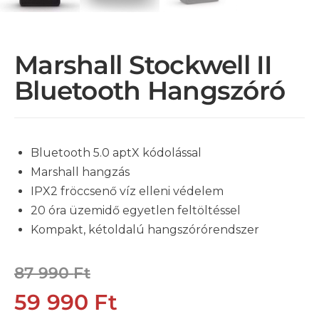
Marshall Stockwell II
Bluetooth Hangszóró
Bluetooth 5.0 aptX kódolással
Marshall hangzás
IPX2 fröccsenő víz elleni védelem
20 óra üzemidő egyetlen feltöltéssel
Kompakt, kétoldalú hangszórórendszer
87 990
Ft
59 990
Ft