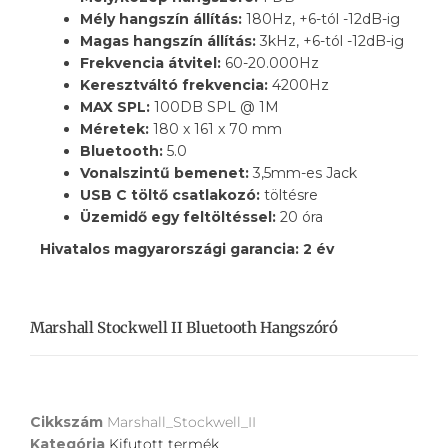
Mély hangszín állítás:
180Hz, +6-tól -12dB-ig
Magas hangszín állítás:
3kHz, +6-tól -12dB-ig
Frekvencia átvitel:
60-20.000Hz
Keresztváltó frekvencia:
4200Hz
MAX SPL:
100DB SPL @ 1M
Méretek:
180 x 161 x 70 mm
Bluetooth:
5.0
Vonalszintű bemenet:
3,5mm-es Jack
USB C töltő csatlakozó:
töltésre
Üzemidő egy feltöltéssel:
20 óra
Hivatalos magyarországi garancia: 2 év
Marshall Stockwell II Bluetooth Hangszóró
Cikkszám
Marshall_Stockwell_II
Kategória
Kifutott termék