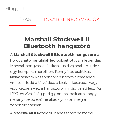
Elfogyott
LEÍRÁS
TOVÁBBI INFORMÁCIÓK
Marshall Stockwell II
Bluetooth hangszóró
A
Marshall Stockwell II Bluetooth hangszóró
a
hordozható hangfalak legjobbjait ötvözi a legendás
Marshall hangzással és ikonikus dizájnnal – mindez
egy kompakt méretben. Könnyű és praktikus
kialakításának köszönhetően bárhová magaddal
viheted. Tedd a táskádba, a biciklid kosarába, vagy
vidd kézben – ez a hangszóró mindig veled lesz. Az
IPX2-es vízállóság pedig gondoskodik arról, hogy
néhány csepp eső ne akadályozzon meg a
zenehallgatásban.
A
Stockwell II
kétoldalú hangszórórendszerrel