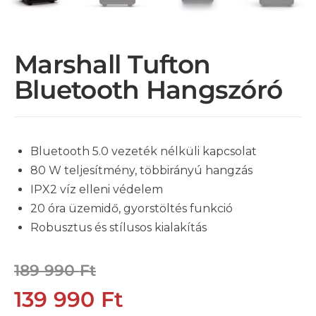
Marshall Tufton
Bluetooth Hangszóró
Bluetooth 5.0 vezeték nélküli kapcsolat
80 W teljesítmény, többirányú hangzás
IPX2 víz elleni védelem
20 óra üzemidő, gyorstöltés funkció
Robusztus és stílusos kialakítás
189 990
Ft
139 990
Ft