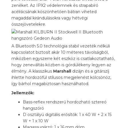
zenéket. Az IPX2 védelemnek és strapabíró
acélrácsának köszönhetően bátran viheted
magaddal kirándulásokra vagy hétvégi
összejövetelekre.
A Bluetooth 5.0 technológia stabil vezeték nélküli
kapcsolatot biztosít akár 10 méteres távolságból,
miközben egyszerre két eszköz is csatlakoztatható,
hogy zeneváltás közben is gördülékeny legyen az
élmény. A klasszikus
Marshall
dizájn és a gitárszíj
ihlette hordozófül stílusos megjelenést kölcsönöz,
így bárhol magabiztosan használhatod.
Jellemzők:
Bass-reflex rendszerű hordozható sztereó
hangszóró
D osztályú digitális erősítők: 1 x 40 W + 2 x 15
W + 1 x 10 W
Magassugárzó: 1 x 16 mm dóm