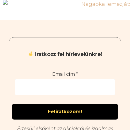
Iratkozz fel hírlevelünkre!
Email cím
*
Értesülj elsőként az akciókról és izgalmas