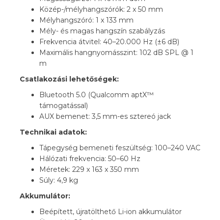
Közép-/mélyhangszórók: 2 x 50 mm
Mélyhangszóró: 1 x 133 mm
Mély- és magas hangszín szabályzás
Frekvencia átvitel: 40–20.000 Hz (±6 dB)
Maximális hangnyomásszint: 102 dB SPL @ 1
m
Csatlakozási lehetőségek:
Bluetooth 5.0 (Qualcomm aptX™
támogatással)
AUX bemenet: 3,5 mm-es sztereó jack
Technikai adatok:
Tápegység bemeneti feszültség: 100–240 VAC
Hálózati frekvencia: 50–60 Hz
Méretek: 229 x 163 x 350 mm
Súly: 4,9 kg
Akkumulátor:
Beépített, újratölthető Li-ion akkumulátor