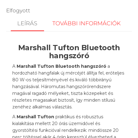
Elfogyott
LEÍRÁS
TOVÁBBI INFORMÁCIÓK
Marshall Tufton Bluetooth
hangszóró
A
Marshall Tufton Bluetooth hangszóró
a
hordozható hangfalak új mércéjét állítja fel, erőteljes
80 W-os teljesítményével és kiváló többirányú
hangzásával. Háromutas hangszórórendszere
magával ragadó mélyeket, tiszta közepeket és
részletes magasakat biztosít, így minden stílusú
zenéhez alkalmas választás.
A
Marshall Tufton
praktikus és robusztus
kialakítása mellett 20 órás üzemidővel és
gyorstöltési funkcióval rendelkezik: mindössze 20
perc töltéssel akár 4 órán keresztül élvezheted a