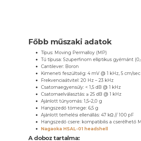
Főbb műszaki adatok
Típus: Moving Permalloy (MP)
Tű típusa: Szuperfinom elliptikus gyémánt (0,4
Cantilever: Boron
Kimeneti feszültség: 4 mV @ 1 kHz, 5 cm/sec
Frekvenciaátvitel: 20 Hz – 23 kHz
Csatornaegyensúly: < 1,5 dB @ 1 kHz
Csatornaelválasztás: ≥ 25 dB @ 1 kHz
Ajánlott tűnyomás: 1,5–2,0 g
Hangszedő tömege: 6,5 g
Ajánlott terhelési ellenállás: 47 kΩ // 100 pF
Hangszedő csere: kompatibilis a cserélhető 
Nagaoka HSAL-01 headshell
A doboz tartalma: