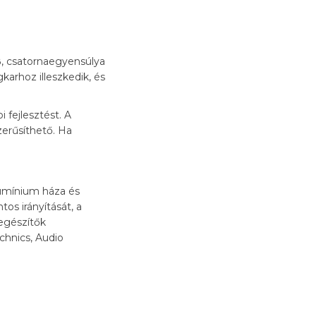
B
, csatornaegyensúlya
gkarhoz illeszkedik, és
i fejlesztést. A
zerűsíthető. Ha
lumínium háza és
tos irányítását, a
iegészítők
echnics, Audio