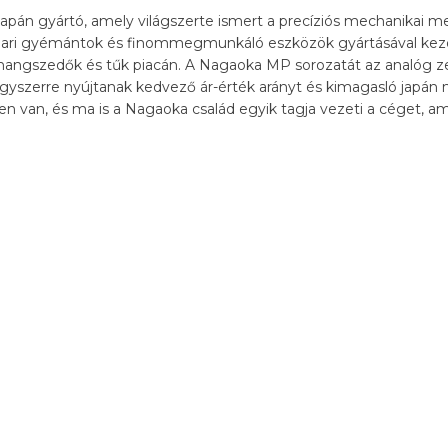
apán gyártó, amely világszerte ismert a precíziós mechanikai me
g ipari gyémántok és finommegmunkáló eszközök gyártásával ke
 hangszedők és tűk piacán. A Nagaoka MP sorozatát az analóg z
egyszerre nyújtanak kedvező ár-érték arányt és kimagasló japán
en van, és ma is a Nagaoka család egyik tagja vezeti a céget, ami