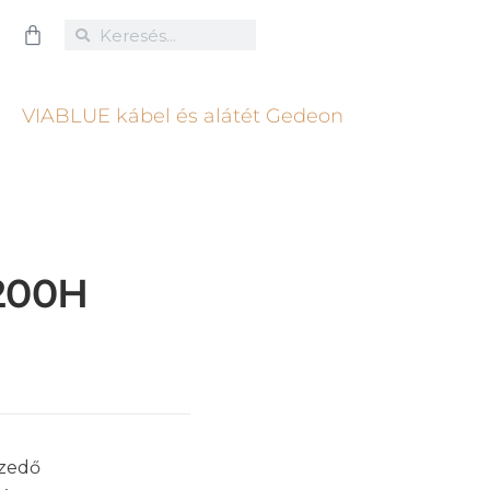
200H
szedő