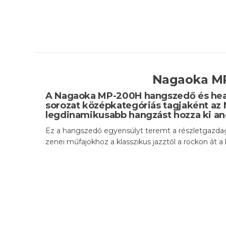
Nagaoka MP
A Nagaoka MP-200H hangszedő és headsh
sorozat középkategóriás tagjaként az M
legdinamikusabb hangzást hozza ki ané
Ez a hangszedő egyensúlyt teremt a részletgazdagsá
zenei műfajokhoz a klasszikus jazztől a rockon át a 