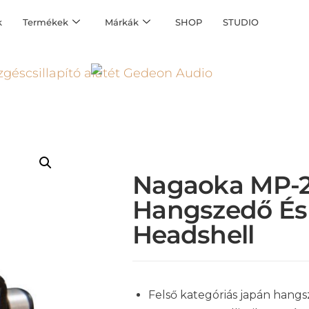
k
Termékek
Márkák
SHOP
STUDIO
Nagaoka MP-
Hangszedő És
Headshell
Felső kategóriás japán hang