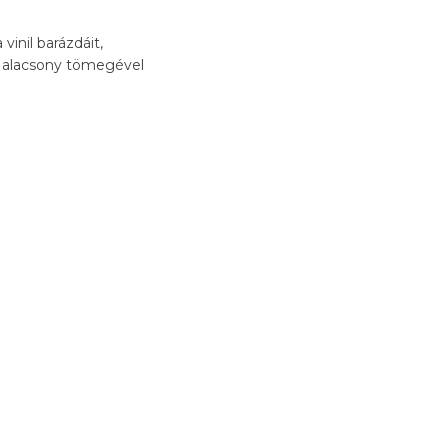
vinil barázdáit,
y alacsony tömegével