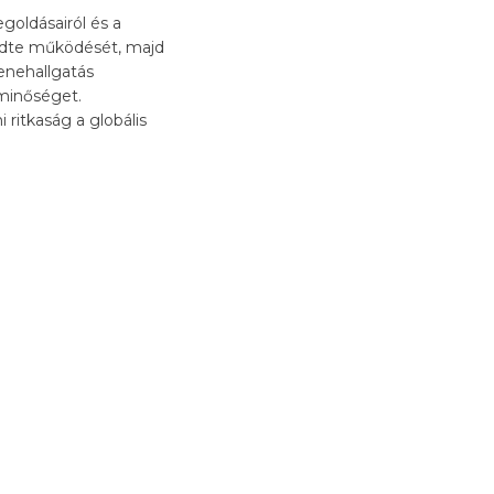
goldásairól és a
zdte működését, majd
enehallgatás
 minőséget.
 ritkaság a globális