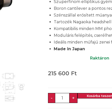
Szuperfinom elliptikus gyém
Boron cantilever a pontos r
Szénszállal erősített műany
Tartozék Nagaoka headshell
Kompatibilis minden MM phon
Moduláris felépítés, cserélhe
Ideális minden műfajú zenei 
Made in Japan
Raktáron
215 600
Ft
Kosárba tesze
-
+