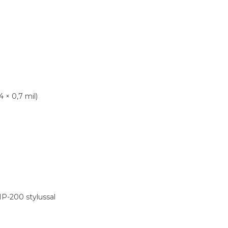
 × 0,7 mil)
MP-200 stylussal