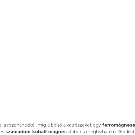
i a rezonanciától, míg a belső alkatrészeket egy
ferromágneses
jes
szamárium-kobalt mágnes
stabil és megbízható működést 