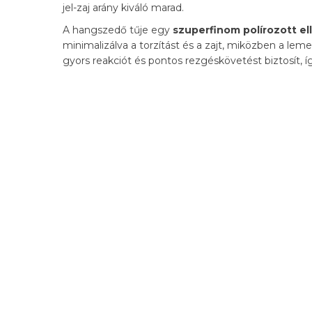
jel-zaj arány kiváló marad.
A hangszedő tűje egy
szuperfinom polírozott ell
minimalizálva a torzítást és a zajt, miközben a lem
gyors reakciót és pontos rezgéskövetést biztosít,