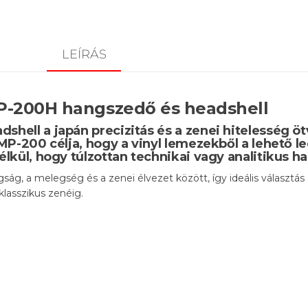
LEÍRÁS
-200H hangszedő és headshell
ell a japán precizitás és a zenei hitelesség ö
P-200 célja, hogy a vinyl lemezekből a lehető le
lkül, hogy túlzottan technikai vagy analitikus 
g, a melegség és a zenei élvezet között, így ideális választás
klasszikus zenéig.