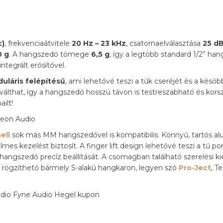
c)
, frekvenciaátvitele
20 Hz – 23 kHz
, csatornaelválasztása
25 d
0 g
. A hangszedő tömege
6,5 g
, így a legtöbb standard 1/2” han
tegrált erősítővel.
uláris felépítésű
, ami lehetővé teszi a tűk cseréjét és a később
 válthat, így a hangszedő hosszú távon is testreszabható és kors
ilt!
ell
sok más MM hangszedővel is kompatibilis. Könnyű, tartós a
mes kezelést biztosít. A finger lift design lehetővé teszi a tű pon
angszedő precíz beállítását. A csomagban található szerelési k
n rögzíthető bármely S-alakú hangkaron, legyen szó
Pro-Ject
, T