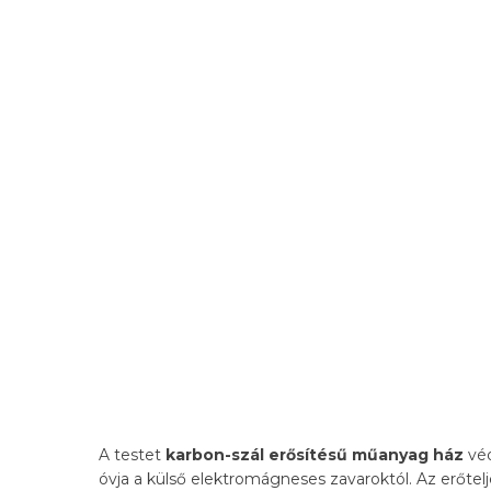
A testet
karbon-szál erősítésű műanyag ház
véd
óvja a külső elektromágneses zavaroktól. Az erőtel