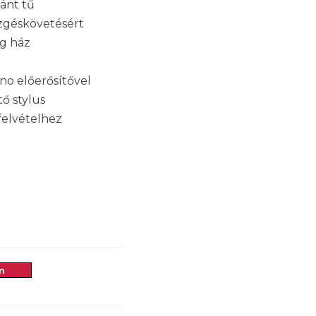
ánt tű
ezgéskövetésért
ag ház
o előerősítővel
tő stylus
felvételhez
m