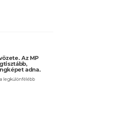
tvözete. Az MP
gtisztább,
hangképet adna.
 a legkülönfélébb