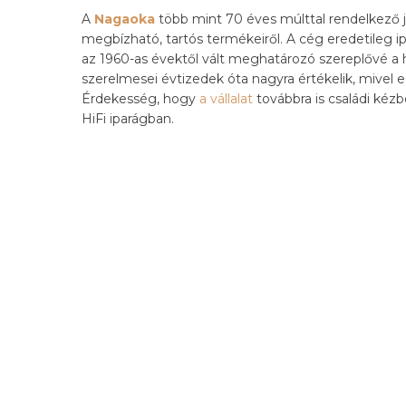
A
Nagaoka
több mint 70 éves múlttal rendelkező j
megbízható, tartós termékeiről. A cég eredetile
az 1960-as évektől vált meghatározó szereplővé a
szerelmesei évtizedek óta nagyra értékelik, mivel 
Érdekesség, hogy
a vállalat
továbbra is családi kézb
HiFi iparágban.