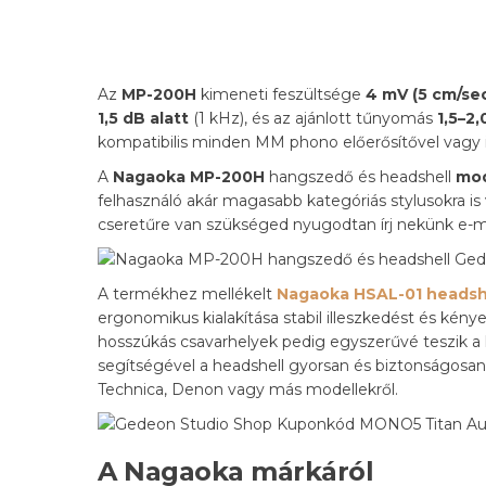
Az
MP-200H
kimeneti feszültsége
4 mV (5 cm/se
1,5 dB alatt
(1 kHz), és az ajánlott tűnyomás
1,5–2,
kompatibilis minden MM phono előerősítővel vagy in
A
Nagaoka
MP-200H
hangszedő és headshell
mod
felhasználó akár magasabb kategóriás stylusokra is
cseretűre van szükséged nyugodtan írj nekünk e-ma
A termékhez mellékelt
Nagaoka HSAL-01 headsh
ergonomikus kialakítása stabil illeszkedést és kényel
hosszúkás csavarhelyek pedig egyszerűvé teszik a h
segítségével a headshell gyorsan és biztonságosa
Technica, Denon vagy más modellekről.
A Nagaoka márkáról