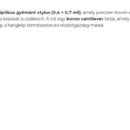
iptikus gyémánt stylus (0,4 × 0,7 mil)
, amely precízen követi a 
ez kopását is csökkenti. A tűt egy
boron cantilever
tartja, amel
 így a hangkép természetes és részletgazdag marad.